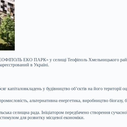
«ТЕОФІПОЛЬ ЕКО ПАРК» у селищі Теофіполь Хмельницького район
зареєстрований в Україні.
сяг капіталовкладень у будівництво об’єктів на його території 
исловість, альтернативна енергетика, виробництво біогазу, бі
ьська селищна рада. Ініціатором передбачено створення сучасної
 стимулом для розвитку місцевої економіки.