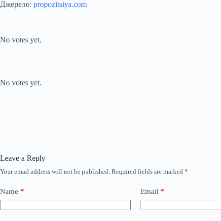
Джерело:
propozitsiya.com
Submit Rating
Rate this item:
No votes yet.
Submit Rating
Rate this item:
No votes yet.
Leave a Reply
Your email address will not be published.
Required fields are marked
*
Name
*
Email
*