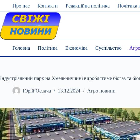
Skip
Про нас
Контакти
Редакційна політика
Політика 
to
content
Головна
Політика
Економіка
Суспільство
Агро
Індустріальний парк на Хмельниччині вироблятиме біогаз та біо
Юрій Осадча
13.12.2024
Агро новини