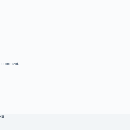
 I comment.
ни