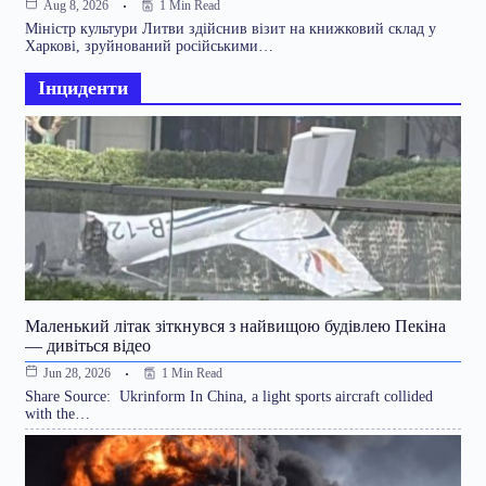
1 Min Read
Aug 8, 2026
Міністр культури Литви здійснив візит на книжковий склад у
Харкові, зруйнований російськими…
Інциденти
Маленький літак зіткнувся з найвищою будівлею Пекіна
— дивіться відео
1 Min Read
Jun 28, 2026
Share Source: Ukrinform In China, a light sports aircraft collided
with the…