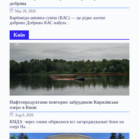
добрива
May 29, 2026
Карбамідо-аміачна суміш (КАС) — це рідке азотне
добриво.Добриво КАС набуло…
Київ
Нафтопродуктами повторно забруднили Кирилівське
озеро в Києві
Aug 9, 2026
КМДА: через зливи обірвалися всі загороджувальні бони на
озері На…