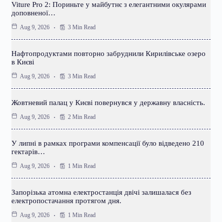
Viture Pro 2: Пориньте у майбутнє з елегантними окулярами
доповненої…
3 Min Read
Aug 9, 2026
Нафтопродуктами повторно забруднили Кирилівське озеро
в Києві
3 Min Read
Aug 9, 2026
Жовтневий палац у Києві повернувся у державну власність.
2 Min Read
Aug 9, 2026
У липні в рамках програми компенсації було відведено 210
гектарів…
1 Min Read
Aug 9, 2026
Запорізька атомна електростанція двічі залишалася без
електропостачання протягом дня.
1 Min Read
Aug 9, 2026