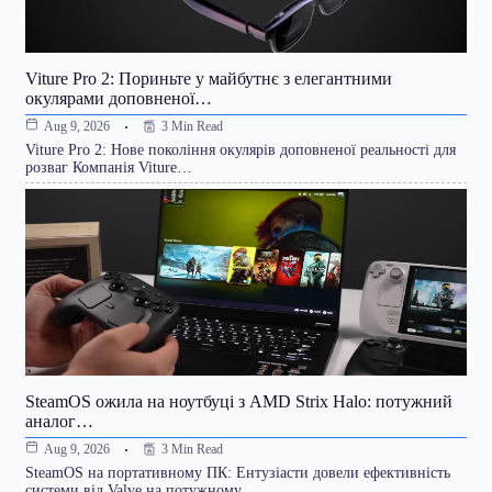
Viture Pro 2: Пориньте у майбутнє з елегантними
окулярами доповненої…
3 Min Read
Aug 9, 2026
Viture Pro 2: Нове покоління окулярів доповненої реальності для
розваг Компанія Viture…
SteamOS ожила на ноутбуці з AMD Strix Halo: потужний
аналог…
3 Min Read
Aug 9, 2026
SteamOS на портативному ПК: Ентузіасти довели ефективність
системи від Valve на потужному…