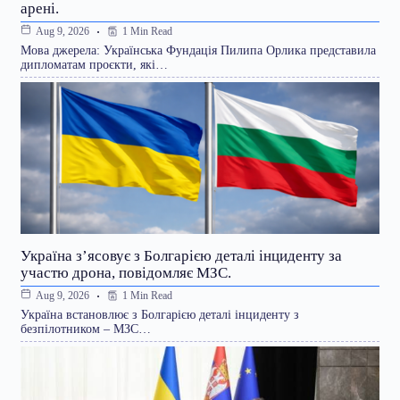
арені.
1 Min Read
Aug 9, 2026
Мова джерела: Українська Фундація Пилипа Орлика представила
дипломатам проєкти, які…
Україна з’ясовує з Болгарією деталі інциденту за
участю дрона, повідомляє МЗС.
1 Min Read
Aug 9, 2026
Україна встановлює з Болгарією деталі інциденту з
безпілотником – МЗС…