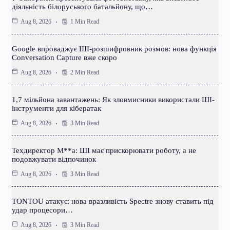
діяльність білоруського батальйону, що…
1 Min Read
Aug 8, 2026
Google впроваджує ШІ-розшифровник розмов: нова функція
Conversation Capture вже скоро
2 Min Read
Aug 8, 2026
1,7 мільйона завантажень: Як зловмисники використали ШІ-
інструменти для кібератак
3 Min Read
Aug 8, 2026
Техдиректор M**a: ШІ має прискорювати роботу, а не
подовжувати відпочинок
3 Min Read
Aug 8, 2026
TONTOU атакує: нова вразливість Spectre знову ставить під
удар процесори…
3 Min Read
Aug 8, 2026