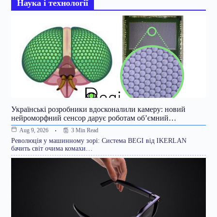
Наука і технології
Українські розробники вдосконалили камеру: новий
нейроморфний сенсор дарує роботам об’ємний…
3 Min Read
Aug 9, 2026
Революція у машинному зорі: Система BEGI від IKERLAN
бачить світ очима комахи…