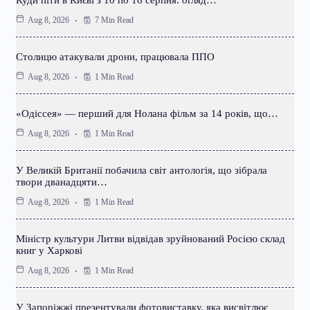
Куди піти в Києві з 10 по 16 серпня: огляд…
7 Min Read
Aug 8, 2026
Столицю атакували дрони, працювала ППО
1 Min Read
Aug 8, 2026
«Одіссея» — перший для Нолана фільм за 14 років, що…
1 Min Read
Aug 8, 2026
У Великій Британії побачила світ антологія, що зібрала
твори дванадцяти…
1 Min Read
Aug 8, 2026
Міністр культури Литви відвідав зруйнований Росією склад
книг у Харкові
1 Min Read
Aug 8, 2026
У Запоріжжі презентували фотовиставку, яка висвітлює