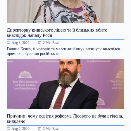
Директорку київського ліцею та її близьких вбито
внаслідок нападу Росії
2 Min Read
Aug 8, 2026
Галина Кучер, її чоловік та маленький онук загинули внаслідок
прямого влучення російського…
Причини, чому освітня реформа Лісового не була втілена,
виявлено
3 Min Read
Aug 7, 2026