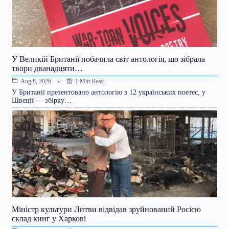
У Великій Британії побачила світ антологія, що зібрала
твори дванадцяти…
1 Min Read
Aug 8, 2026
У Британії презентовано антологію з 12 українських поетес, у
Швеції — збірку…
Міністр культури Литви відвідав зруйнований Росією
склад книг у Харкові