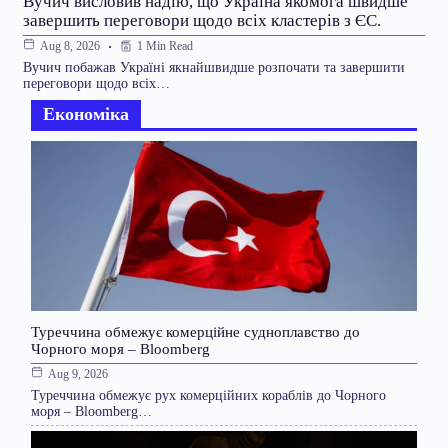
Вучич висловив надію, що Україна якомога швидше
завершить переговори щодо всіх кластерів з ЄС.
1 Min Read
Aug 8, 2026
Вучич побажав Україні якнайшвидше розпочати та завершити
переговори щодо всіх…
Економіка
Туреччина обмежує комерційне судноплавство до
Чорного моря – Bloomberg
Aug 9, 2026
Туреччина обмежує рух комерційних кораблів до Чорного
моря – Bloomberg…