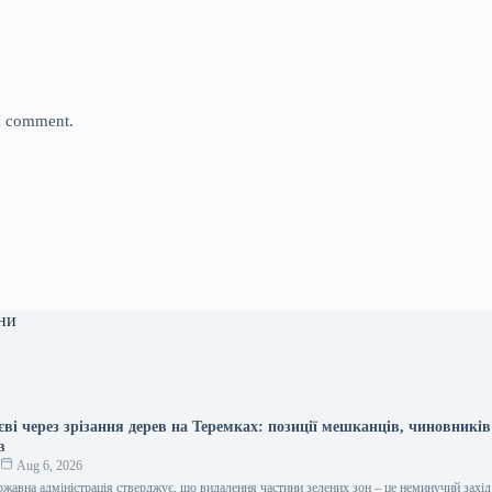
 I comment.
ни
ві через зрізання дерев на Теремках: позиції мешканців, чиновників
в
к
Aug 6, 2026
ржавна адміністрація стверджує, що видалення частини зелених зон – це неминучий захід