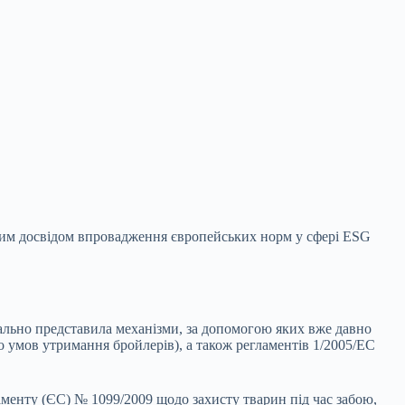
чним досвідом впровадження європейських норм у сфері ESG
тально представила механізми,
за допомогою яких вже давно
 умов утримання бройлерів), а також регламентів 1/2005/EC
менту (ЄС) № 1099/2009 щодо захисту тварин під час забою,