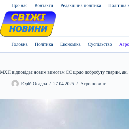
Skip
Про нас
Контакти
Редакційна політика
Політика 
to
content
Головна
Політика
Економіка
Суспільство
Агро
МХП відповідає новим вимогам ЄС щодо добробуту тварин, які п
Юрій Осадча
27.04.2025
Агро новини