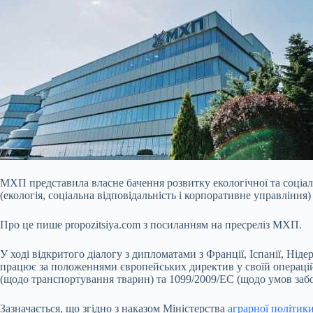
МХП представила власне бачення розвитку екологічної та соціал
(екологія, соціальна відповідальність і корпоративне управління)
Про це пише propozitsiya.com з посиланням на пресреліз МХП.
У ході відкритого діалогу з дипломатами з Франції, Іспанії, Ні
працює за положеннями європейських директив у своїй операцій
(щодо транспортування тварин) та 1099/2009/EC (щодо умов заб
Зазначається, що згідно з наказом Міністерства
аграрної політик