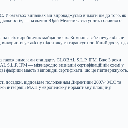
ЄС. У багатьох випадках ми впроваджуємо вимоги ще до того, як
ї діяльності», — зазначив Юрій Мельник, заступник головного
а всіх виробничих майданчиках. Компанія забезпечує вільне
, використовує якісну підстилку та гарантує постійний доступ до
, а також вимогами стандарту GLOBAL S.L.P. IFM. Вже 3 роки
L S.L.P. IFM — міжнародно визнаній сертифікаційній схемі у
дві фабрики мають відповідні сертифікати, що це підтверджують.
сті посадки, відповідає положенням Директиви 2007/43/EC та
бокої інтеграції МХП у європейську нормативну площину.