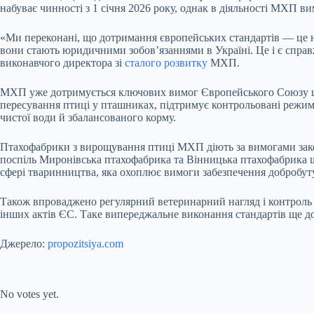
набуває чинності з 1 січня 2026 року, однак в діяльності МХП 
«Ми переконані, що дотримання європейських стандартів — це н
вони стають юридичними зобов’язаннями в Україні. Це і є справ
виконавчого директора зі
сталого розвитку
МХП.
МХП уже дотримується ключових вимог Європейського Союзу що
пересування птиці у пташниках, підтримує контрольовані режими 
чистої води й збалансованого корму.
Птахофабрики з вирощування птиці МХП діють за вимогами закон
поспіль Миронівська птахофабрика та Вінницька птахофабрика щ
сфері тваринництва, яка охоплює вимоги забезпечення добробуту
Також впроваджено регулярний ветеринарний нагляд і контроль 
інших актів ЄС. Таке випереджальне виконання стандартів ще до
Джерело:
propozitsiya.com
Submit Rating
Rate this item:
No votes yet.