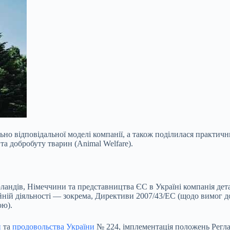
ьно відповідальної моделі компанії, а також поділилася практи
 та добробуту тварин (Animal Welfare).
дерландів, Німеччини та представництва ЄС в Україні компанія де
ній діяльності — зокрема, Директиви 2007/43/EC (щодо вимог до
ою).
и
та
продовольства України
№ 224, імплементація положень Регла