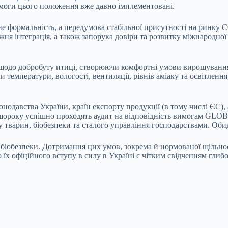
вимоги цього положення вже давно імплементовані.
е формальність, а передумова стабільної присутності на ринку 
жня інтеграція, а також запорука довіри та розвитку міжнародно
до добробуту птиці, створюючи комфортні умови вирощування н
температури, вологості, вентиляції, рівнів аміаку та освітлення
одавства України, країн експорту продукції (в тому числі ЄС)
ороку успішно проходять аудит на відповідність вимогам GLOBA
 тварин, біобезпеки та сталого управління господарствами. Оби
біобезпеки. Дотримання цих умов, зокрема й нормованої щільно
 їх офіційного вступу в силу в Україні є чітким свідченням гли