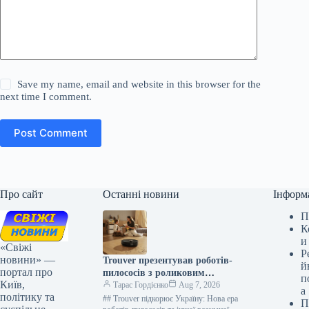
Save my name, email and website in this browser for the
next time I comment.
Post Comment
Про сайт
Останні новини
Інформ
П
К
и
«Свіжі
Р
новини» —
Trouver презентував роботів-
й
портал про
пилососів з роликовим
п
Київ,
вологим прибиранням та інші
Тарас Гордієнко
Aug 7, 2026
а
політику та
інновації 2026 року
## Trouver підкорює Україну: Нова ера
П