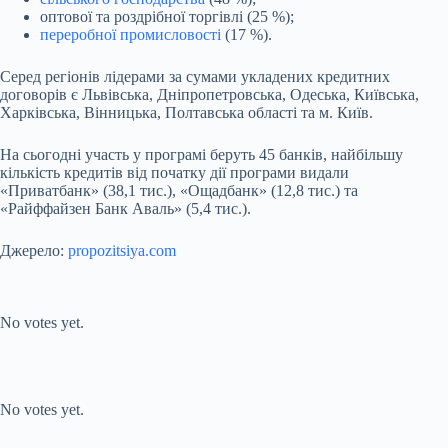
оптової та роздрібної торгівлі (25 %);
переробної промисловості
(17 %).
Серед регіонів лідерами за сумами укладених кредитних
договорів є Львівська, Дніпропетровська, Одеська, Київська,
Харківська, Вінницька, Полтавська області та м. Київ.
На сьогодні участь у програмі беруть 45 банків, найбільшу
кількість кредитів від початку дії програми видали
«Приватбанк» (38,1 тис.), «Ощадбанк» (12,8 тис.) та
«Райффайзен Банк Аваль» (5,4 тис.).
Джерело:
propozitsiya.com
Submit Rating
Rate this item:
No votes yet.
Submit Rating
Rate this item:
No votes yet.