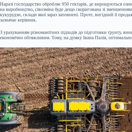
Наразі господарство обробляє 950 гектарів, де вирощуються озима
на виробництво, сівозміна буде дещо скоригована зі зменшенням
кукурудзи, склади якої зараз заповнені. Проте, вигідний її прод
зазначає керівник.
З урахуванням різноманітних підходів до підготовки ґрунту, вин
економічно обтяжливим. Тому, на думку Івана Палія, оптимальним