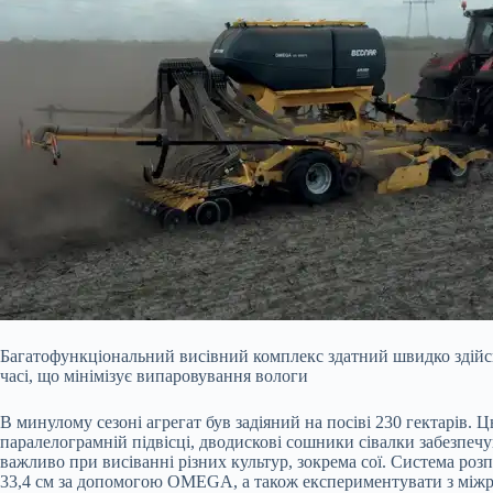
Багатофункціональний висівний комплекс здатний швидко здійсн
часі, що мінімізує випаровування вологи
В минулому сезоні агрегат був задіяний на посіві 230 гектарів
паралелограмній підвісці, дводискові сошники сівалки забезпеч
важливо при висіванні різних культур, зокрема сої. Система ро
33,4 см за допомогою OMEGA, а також експериментувати з міжряд