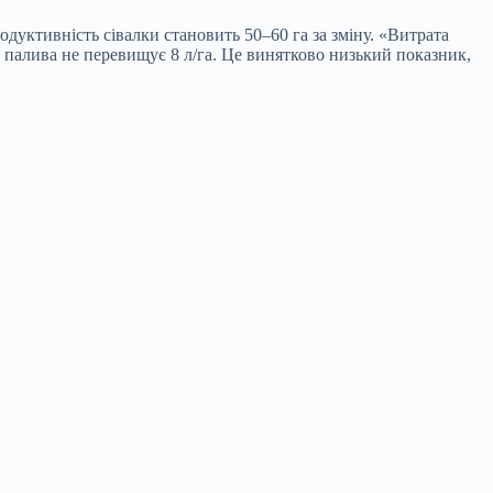
уктивність сівалки становить 50–60 га за зміну. «Витрата
 палива не перевищує 8 л/га. Це винятково низький показник,