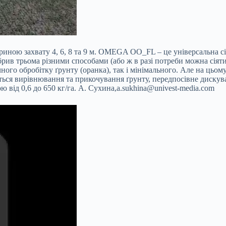
иною захвату 4, 6, 8 та 9 м. OMEGA OO_FL – це універсальна сі
брив трьома різними способами (або ж в разі потреби можна сіят
ичного обробітку ґрунту (оранка), так і мінімального. Але на ц
ся вирівнювання та прикочування ґрунту, передпосівне дискува
ю від 0,6 до 650 кг/га. А. Сухина,
a.sukhina@univest-media.com