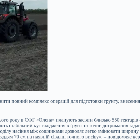
ити повний комплекс операцій для підготовки ґрунту, внесення 
. Цього року в СФГ «Олена» планують засіяти близько 550 гекта
ують стабільний кут входження в ґрунт та точне дотримання зада
зподілу насіння між сошниками дозволяє легко змінювати ширину 
дям 70 см на наявній сівалці точного висіву», – повідомляє кер