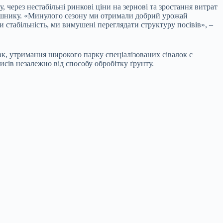
 через нестабільні ринкові ціни на зернові та зростання витрат
оняшнику. «Минулого сезону ми отримали добрий урожай
и стабільність, ми вимушені переглядати структуру посівів», –
ак, утримання широкого парку спеціалізованих сівалок є
исів незалежно від способу обробітку ґрунту.