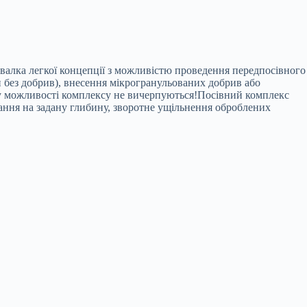
валка легкої концепції з можливістю проведення передпосівного
и без добрив), внесення мікрогранульованих добрив або
ьому можливості комплексу не вичерпуються!Посівний комплекс
ння на задану глибину, зворотне ущільнення оброблених