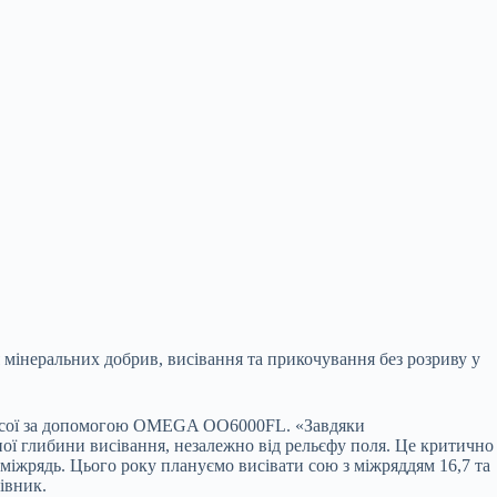
мінеральних добрив, висівання та прикочування без розриву у
рів сої за допомогою OMEGA OO6000FL. «Завдяки
ної глибини висівання, незалежно від рельєфу поля. Це критично
міжрядь. Цього року плануємо висівати сою з міжряддям 16,7 та
івник.