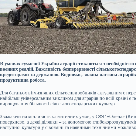
В умовах сучасної України аграрії стикаються з необхідніст
воєнних реалій. Важливість безперервності сільськогосподар
кредиторами та державою. Водночас, значна частина аграрії
продуктивна робота.
Для багатьох вітчизняних сільгоспвиробників актуальним є пере
найбільш універсальним викликом для аграріїв по всій країні є 
вирощування більшості сільськогосподарських культур.
Зважаючи на мінливість кліматичних умов, у СФГ «Олена» (Київ
поверхнево, а деякі ділянки – за допомогою глибокорозпушувачі
наступної культури у сівозміні та наявними технічними можлив