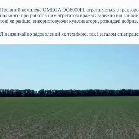
Посівний комплекс OMEGA OO6000FL агрегатується з трактором M
пального при роботі з цим агрегатом вражає: залежно від глиби
тоді як раніше, використовуючи культиватори, розкидачі добрив, 
Я надзвичайно задоволений як технікою, так і загалом співпр