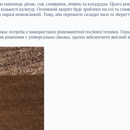
 пшениця, ріпак, соя, соняшник, ячмінь та кукурудза. Цього року,
 кількості культур. Основний акцент буде зроблено на сої та с
аж наразі неможливий. Тому, аби пережити складні часи та зберегт
икає потреба у використанні різноманітної посівної техніки. Одн
 рішенням є універсальна сівалка, здатна забезпечити якісний в