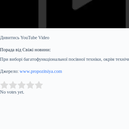
Дивитись YouTube Video
Порада від Свіжі новини:
При виборі багатофункціональної посівної техніки, окрім техніч
Джерело:
www.propozitsiya.com
Submit Rating
Rate this item:
No votes yet.