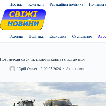
Skip
Про нас
Контакти
Редакційна політика
Політика 
to
content
Головна
Політика
Економіка
Суспільство
Агро
Нові методи сівби: як аграріям адаптуватися до змін
Юрій Осадча
09.05.2026
Агро новини