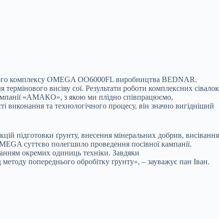
осівного комплексу OMEGA OO6000FL виробництва BEDNAR.
я термінового висіву сої. Результати роботи комплексних сівалок
компанії «АМАКО», з якою ми плідно співпрацюємо,
 виконання та технологічного процесу, він значно вигідніший
цій підготовки ґрунту, внесення мінеральних добрив, висівання
 OMEGA суттєво полегшило проведення посівної кампанії.
станням окремих одиниць техніки. Завдяки
 методу попереднього обробітку ґрунту», – зауважує пан Іван.