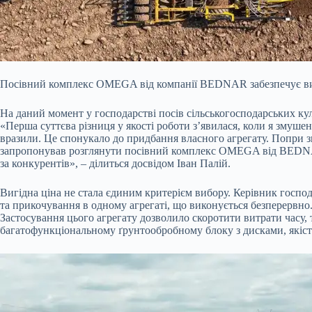
Посівний комплекс OMEGA від компанії BEDNAR забезпечує висів
На даний момент у господарстві посів сільськогосподарських
«Перша суттєва різниця у якості роботи з’явилася, коли я змуше
вразили. Це спонукало до придбання власного агрегату. Попри 
запропонував розглянути посівний комплекс OMEGA від BEDNAR. 
за конкурентів», – ділиться досвідом Іван Палій.
Вигідна ціна не стала єдиним критерієм вибору. Керівник госпо
та прикочування в одному агрегаті, що виконується безперервно
Застосування цього агрегату дозволило скоротити витрати часу, 
багатофункціональному ґрунтообробному блоку з дисками, якість