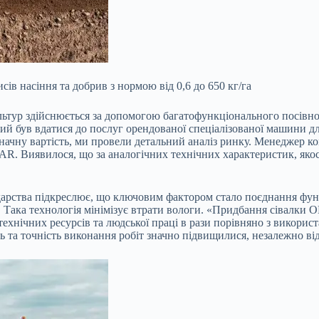
 насіння та добрив з нормою від 0,6 до 650 кг/га
 культур здійснюється за допомогою багатофункціонального п
ний був вдатися до послуг орендованої спеціалізованої машини дл
значну вартість, ми провели детальний аналіз ринку. Менеджер 
Виявилося, що за аналогічних технічних характеристик, якості
дарства підкреслює, що ключовим фактором стало поєднання функ
. Така технологія мінімізує втрати вологи. «Придбання сівалки
технічних ресурсів та людської праці в рази порівняно з викори
 та точність виконання робіт значно підвищилися, незалежно від