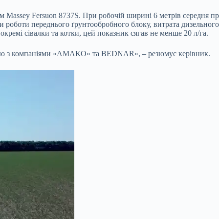
assey Fersuon 8737S. При робочій ширині 6 метрів середня прод
ни роботи переднього ґрунтообробного блоку, витрата дизельного
окремі сівалки та котки, цей показник сягав не менше 20 л/га.
ацею з компаніями «АМАКО» та BEDNAR», – резюмує керівник.