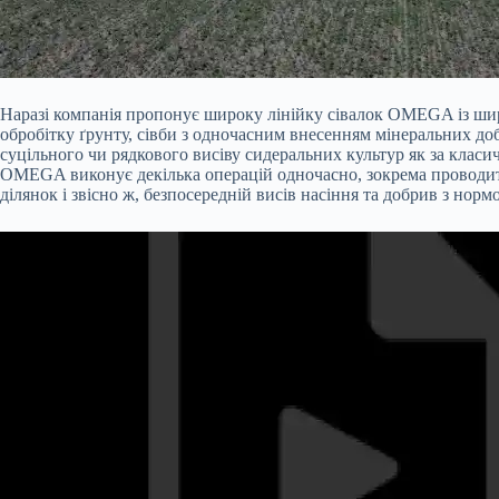
Наразі компанія пропонує широку лінійку сівалок OMEGA із шир
обробітку ґрунту, сівби з одночасним внесенням мінеральних до
суцільного чи рядкового висіву сидеральних культур як за клас
OMEGA виконує декілька операцій одночасно, зокрема проводить
ділянок і звісно ж, безпосередній висів насіння та добрив з нормо