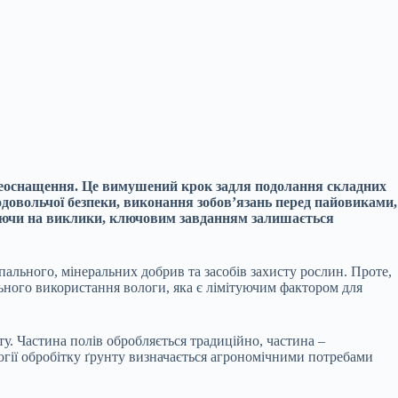
переоснащення. Це вимушений крок задля подолання складних
одовольчої безпеки, виконання зобов’язань перед пайовиками,
жаючи на виклики, ключовим завданням залишається
ального, мінеральних добрив та засобів захисту рослин. Проте,
льного використання вологи, яка є лімітуючим фактором для
. Частина полів обробляється традиційно, частина –
огії обробітку ґрунту визначається агрономічними потребами