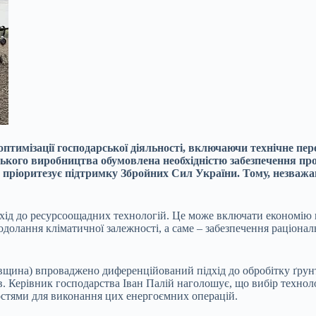
ю оптимізації господарської діяльності, включаючи технічне 
ського виробництва обумовлена необхідністю забезпечення пр
в пріоритезує підтримку Збройних Сил України. Тому, незва
хід до ресурсоощадних технологій. Це може включати економію п
подолання кліматичної залежності, а саме – забезпечення раціона
щина) впроваджено диференційований підхід до обробітку ґрунту
в. Керівник господарства Іван Палій наголошує, що вибір технол
остями для виконання цих енергоємних операцій.