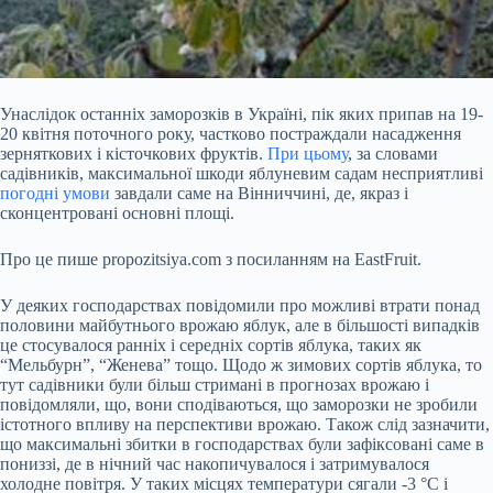
Унаслідок останніх заморозків в Україні, пік яких припав на 19-
20 квітня поточного року, частково постраждали насадження
зерняткових і кісточкових фруктів.
При цьому
, за словами
садівників, максимальної шкоди яблуневим садам несприятливі
погодні умови
завдали саме на Вінниччині, де, якраз і
сконцентровані основні площі.
Про це пише propozitsiya.com з посиланням на EastFruit.
У деяких господарствах повідомили про можливі втрати понад
половини майбутнього врожаю яблук, але в більшості випадків
це
стосувалося ранніх і середніх сортів яблука, таких як
“Мельбурн”, “Женева” тощо. Щодо ж зимових сортів яблука, то
тут садівники були більш стримані в прогнозах врожаю і
повідомляли, що, вони сподіваються, що заморозки не зробили
істотного впливу на перспективи врожаю. Також слід зазначити,
що максимальні збитки в господарствах були зафіксовані саме в
пониззі, де в нічний час накопичувалося і затримувалося
холодне повітря. У таких місцях температури сягали -3 °С і