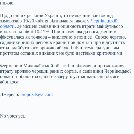
нижче.
Щодо інших регіонів України, то незначний збиток від
заморозків 19-20 квітня відзначався також у
Чернівецькій
області
, де місцеві садівники оцінюють втрати майбутнього
врожаю на рівні 10-15%. При цьому шкода насадженням
фіксувалася як точкова – виключно в пониззі. Своєю чергою,
садівники інших регіонів країни повідомили про відсутність
втрат майбутнього врожаю яблук, і нічні температури там
протягом останніх вихідних не були настільки критичними.
Фермери в Миколаївській області повідомляли про можливу
втрату врожаю черешні ранніх сортів, а садівники Чернівецької
області побоюються, що не зберуть усі заплановані обсяги
абрикоса.
Джерело:
propozitsiya.com
Submit Rating
Rate this item:
No votes yet.
Submit Rating
Rate this item: