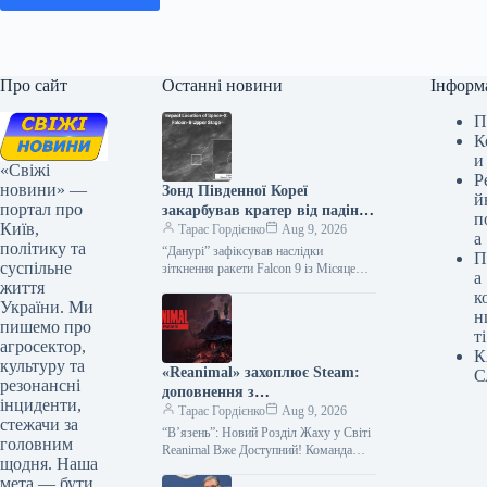
Про сайт
Останні новини
Інформ
П
К
и
«Свіжі
Р
новини» —
Зонд Південної Кореї
й
портал про
закарбував кратер від падіння
п
Київ,
Falcon 9 на Місяці
Тарас Гордієнко
Aug 9, 2026
а
політику та
“Данурі” зафіксував наслідки
П
суспільне
зіткнення ракети Falcon 9 із Місяцем:
а
життя
з’явився новий кратер
к
Південнокорейський орбітальний
України. Ми
н
апарат Danuri («Данурі») здійснив
пишемо про
ті
унікальні знімки…
агросектор,
К
культуру та
«Reanimal» захоплює Steam:
С
резонансні
доповнення з
інциденти,
сюрреалістичним шармом
Тарас Гордієнко
Aug 9, 2026
стежачи за
отримало 88% позитивних
“В’язень”: Новий Розділ Жаху у Світі
головним
відгуків
Reanimal Вже Доступний! Команда
щодня. Наша
розробників зі студії Tariser, за
мета — бути
підтримки видавництва THQ Nordic,