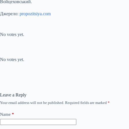
Войцеховський.
Джерело:
propozitsiya.com
Submit Rating
Rate this item:
No votes yet.
Submit Rating
Rate this item:
No votes yet.
Leave a Reply
Your email address will not be published.
Required fields are marked
*
Name
*