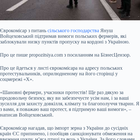
Єврокомісар з питань
сільського господарства
Януш
Войцеховський підтримав вимоги польських фермерів, які
заблокували низку пунктів пропуску на кордоні з Україною.
Про це пише propozitsiya.com з посиланням на БізнесЦензор.
Про це йдеться у листі єврокомісара на адресу польських
протестувальників, оприлюдненому на його сторінці у
соцмережі «Х».
«Шановні фермери, учасники протестів! Ще раз дякую за
продовольчу безпеку, яку ви забезпечуєте усім нам, і за ваші
зусилля для захисту довкілля, клімату
та благополуччя тварин. Я
з вами, я поважаю ваш протест, я підтримую ваші вимоги», –
написав Войцеховський.
Єврокомісар нагадав, що імпорт зерна з України до сусідніх
країн ЄС припинено, і пообіцяв санкціонувати обмеження на
ввезення цукру, м’яса птиці та яєць з України. За його словами,