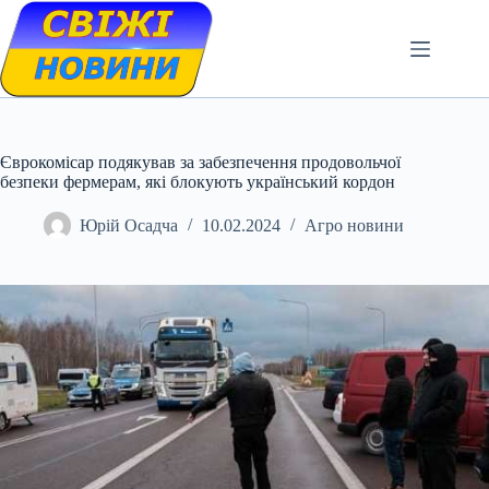
Skip
to
content
Єврокомісар подякував за забезпечення продовольчої
безпеки фермерам, які блокують український кордон
Юрій Осадча
10.02.2024
Агро новини