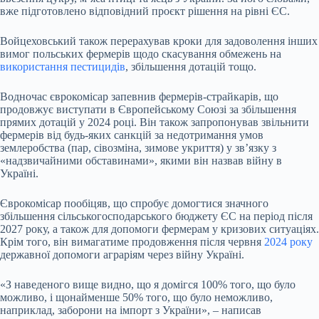
вже підготовлено відповідний проєкт рішення на рівні ЄС.
Войцеховський також перерахував кроки для задоволення інших
вимог польських фермерів щодо скасування обмежень на
використання пестицидів
, збільшення дотацій тощо.
Водночас єврокомісар запевнив фермерів-страйкарів, що
продовжує виступати в Європейському Союзі за збільшення
прямих дотацій у 2024 році. Він також запропонував звільнити
фермерів від будь-яких санкцій за недотримання умов
землеробства (пар, сівозміна, зимове укриття) у зв’язку з
«надзвичайними обставинами», якими він назвав війну в
Україні.
Єврокомісар пообіцяв, що спробує домогтися значного
збільшення сільськогосподарського бюджету ЄС на період після
2027 року, а також для допомоги фермерам у кризових ситуаціях.
Крім того, він вимагатиме продовження після червня
2024 року
державної допомоги аграріям через війну Україні.
«З наведеного вище видно, що я домігся 100% того, що було
можливо, і щонайменше 50% того, що було неможливо,
наприклад, заборони на імпорт з України», – написав