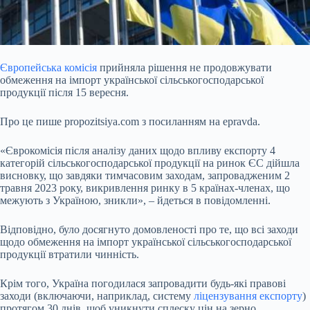
Європейська комісія
прийняла рішення не продовжувати
обмеження на імпорт української сільськогосподарської
продукції після 15 вересня.
Про це пише propozitsiya.com з посиланням на epravda.
«Єврокомісія після аналізу даних щодо впливу експорту 4
категорій
сільськогосподарської продукції на ринок ЄС дійшла
висновку, що завдяки тимчасовим заходам, запровадженим 2
травня 2023 року, викривлення ринку в 5 країнах-членах, що
межують з Україною, зникли», – йдеться в повідомленні.
Відповідно, було досягнуто домовленості про те, що всі заходи
щодо обмеження на імпорт української сільськогосподарської
продукції втратили чинність.
Крім того, Україна погодилася запровадити будь-які правові
заходи (включаючи, наприклад, систему
ліцензування експорту
)
протягом 30 днів, щоб уникнути сплеску цін на зерно.