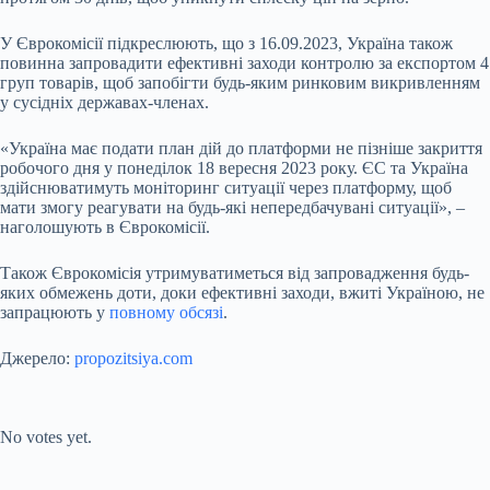
У Єврокомісії підкреслюють, що з 16.09.2023, Україна також
повинна запровадити ефективні заходи контролю за експортом 4
груп товарів, щоб запобігти будь-яким ринковим викривленням
у сусідніх державах-членах.
«Україна має подати план дій до платформи не пізніше закриття
робочого дня у понеділок 18 вересня 2023 року. ЄС та Україна
здійснюватимуть моніторинг ситуації через платформу, щоб
мати змогу реагувати на будь-які непередбачувані ситуації», –
наголошують в Єврокомісії.
Також Єврокомісія утримуватиметься від запровадження будь-
яких обмежень доти, доки ефективні заходи, вжиті Україною, не
запрацюють у
повному обсязі
.
Джерело:
propozitsiya.com
Submit Rating
Rate this item:
No votes yet.