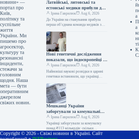
новини» —
Латвійські, литовські та
й
портал про
естонські медики прибули до
п
Київ,
України на стажування
Ірина Гаврилюк
Aug 6, 2026
а
політику та
До України на стажування прибула
П
суспільне
перша об’єднана команда медиків з
а
життя
Балтійських країн 06.08.2026 04:49
к
Укрінформ Перша спільна місія
України. Ми
н
лікарів із…
пишемо про
ті
агросектор,
К
культуру та
Нові генетичні дослідження
С
резонансні
показали, що індоєвропейці є
інциденти,
предками українців – зазначає
Ірина Гаврилюк
Aug 6, 2026
стежачи за
науковець
Найновіші наукові розвідки в царині
головним
генетики встановили, що українці
щодня. Наша
ведуть своє походження від
мета — бути
індоєвропейців – експертна думка
оперативним
06.08.2026 09:49 Укрінформ…
джерелом
свіжих новин.
Мешканці України
заборгували за комунальні
послуги понад 113 мільярдів
Ірина Гаврилюк
Aug 6, 2026
гривень: скільки справ
Українці заборгували за комуналку
перебуває у реєстрі
понад ₴113 мільярдів: скільки
Copyright © 2026 - Свіжі новини в Україні. Сайт
проваджень у реєстрі боржників
неплатників
Ексклюзив 06.08.2026 14:11
розроблений в
INFBusiness