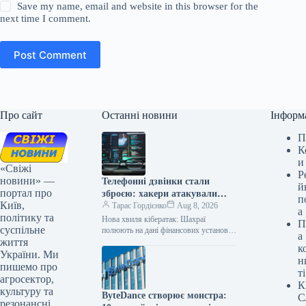
Save my name, email and website in this browser for the
next time I comment.
Post Comment
Про сайт
Останні новини
Інформ
П
К
и
«Свіжі
Р
новини» —
Телефонні дзвінки стали
й
портал про
зброєю: хакери атакували
п
Київ,
топ-фінансові компанії США
Тарас Гордієнко
Aug 8, 2026
а
політику та
Нова хвиля кібератак: Шахраї
П
суспільне
полюють на дані фінансових установ
а
життя
Останній місяць ознаменувався
к
численними нападами хакерських
України. Ми
н
угруповань на відомі американські
пишемо про
ті
фінансові…
агросектор,
К
культуру та
ByteDance створює монстра:
С
резонансні