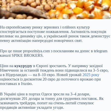
На європейському ринку зернових і олійних культур
спостерігається поступове пожвавлення. Активність покупців
впливає на динаміку цін, а український ринок також демонструє
певну активізацію напередодні новорічних свят.
Про це пише propozitsiya.com з посиланням на допис в telegram
каналі SPIKE BROKERS.
Ціни на
кукурудзу
в Європі зростають. У напрямку західної
Німеччини за останній тиждень вони підвищилися на 3–5 євро,
а в Нідерландах — на 8–10 євро. Новий урожай
2025 року
оцінюється із
дисконтом 20 євро до поточного врожаю при
поставках в Італію.
В Україні ціни в портах Одеси зросли на 3–4 долари,
досягнувши 201 долара за тонну для грудневих поставок. Як
зазначають трейдери, попит на січень-лютий стимулює
продавців активніше укладати угоди.