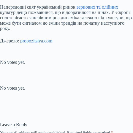
Напередодні свят український ринок
зернових та олійних
культур дещо пожвавився, що відобразилося на цінах. У Європі
спостерігається нерівномірна динаміка залежно від культури, що
може бути сигналом до зміни трендів на початку наступного
року.
Джерело:
propozitsiya.com
Submit Rating
Rate this item:
No votes yet.
Submit Rating
Rate this item:
No votes yet.
Leave a Reply
Your email address will not be published.
Required fields are marked
*