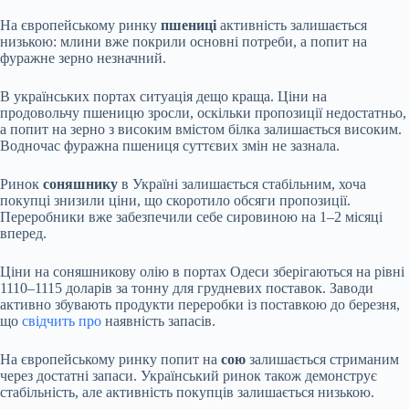
На європейському ринку
пшениці
активність залишається
низькою: млини вже покрили основні потреби, а попит на
фуражне зерно незначний.
В українських портах ситуація дещо краща. Ціни на
продовольчу пшеницю зросли, оскільки пропозиції недостатньо,
а попит на зерно з високим вмістом білка залишається високим.
Водночас фуражна пшениця суттєвих змін не зазнала.
Ринок
соняшнику
в Україні залишається стабільним, хоча
покупці знизили ціни, що скоротило обсяги пропозиції.
Переробники вже забезпечили себе сировиною на 1–2 місяці
вперед.
Ціни на соняшникову олію в портах Одеси зберігаються на рівні
1110–1115 доларів за тонну для грудневих поставок. Заводи
активно збувають продукти переробки із поставкою до березня,
що
свідчить про
наявність запасів.
На європейському ринку попит на
сою
залишається стриманим
через достатні запаси. Український ринок також демонструє
стабільність, але активність покупців залишається низькою.