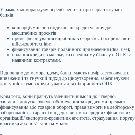
У рамках меморандуму передбачено чотири варіанти участі
банків:
консорціумне чи синдиковане кредитування для
масштабних проєктів;
пряме фінансування виробників озброєнь, боєприпасів та
військової техніки;
фінансування товарів подвійного призначення (dual-use);
надання кредитів малому та середньому бізнесу в ОПК за
наявними контрактами.
Відповідно до меморандуму, банки мають намір застосовувати
виважений та гнучкий підхід до ціноутворення, забезпечуючи
доступність умов кредитування для підприємств ОПК.
Крім того, вони прагнуть зменшити вимоги до “твердої
застави”, допускаючи як забезпечення за кредитами предмет
фінансування або товари в обороті, права вимоги на дебіторську
заборгованість, гарантії від держави / міжнародних фінансових
організацій/ експортно-кредитних агентств, страхування, поруку
власника або пов’язаної компанії.