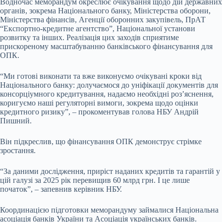
Водночас меморандум окреслює очікування щодо дій державних
органів, зокрема Національного банку, Міністерства оборони,
Міністерства фінансів, Агенції оборонних закупівель, ПрАТ
“Експортно-кредитне агентство”, Національної установи
розвитку та інших. Реалізація цих заходів сприятиме
прискореному масштабуванню банківського фінансування для
ОПК.
“Ми готові виконати та вже виконуємо очікувані кроки від
Національного банку: долучаємося до уніфікації документів для
консорціумного кредитування, надаємо необхідні роз’яснення,
коригуємо наші регуляторні вимоги, зокрема щодо оцінки
кредитного ризику”, – прокоментував голова НБУ Андрій
Пишний.
Він підкреслив, що фінансування ОПК демонструє стрімке
зростання.
“За даними дослідження, приріст наданих кредитів та гарантій у
цій галузі за 2025 рік перевищив 60 млрд грн. І це лише
початок”, – запевнив керівник НБУ.
Координацією підготовки меморандуму займалися Національна
асоціація банків України та Асоціація українських банків.