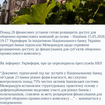
Понад 20 фінансових установ готові розширити доступ для
оборонно-промислових компаній до позик – Нацбанк 25.05.2026
19:17 Укрінформ За ініціативою Національного банку України
провідні банки підписали Меморандум щодо сприяння
розширенню доступу до фінансування для суб’єктів оборонно-
промислового комплексу.
Як інформує Укрінформ, про це оприлюднила пресслужба НБУ.
“Документ, підписаний під час зустрічі у Національному банку,
об’єднав 23 банки різних форм власності, які сукупно
контролюють понад
75% чистих активів банківської системи.
Меморандум встановлює структуровану практичну основу з
диференційованими моделями участі для різних банків і
позичальників, ставлячи за мету розширення фінансування для
потреб оборонно-промислового комплексу…” – зазначається у
повідомленні.