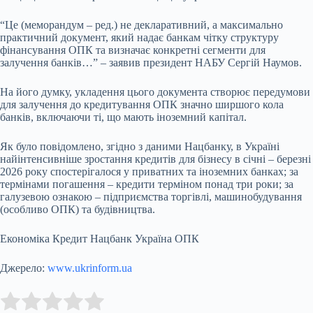
“Це (меморандум – ред.) не декларативний, а максимально
практичний документ, який надає банкам чітку структуру
фінансування ОПК та визначає конкретні сегменти для
залучення банків…” – заявив президент НАБУ Сергій Наумов.
На його думку, укладення цього документа створює передумови
для залучення до кредитування ОПК значно ширшого кола
банків, включаючи ті, що мають іноземний капітал.
Як було повідомлено, згідно з даними Нацбанку, в Україні
найінтенсивніше зростання кредитів для бізнесу в січні – березні
2026 року спостерігалося у приватних та іноземних банках; за
термінами погашення – кредити терміном понад три роки; за
галузевою ознакою – підприємства торгівлі, машинобудування
(особливо ОПК) та будівництва.
Економіка Кредит Нацбанк Україна ОПК
Джерело:
www.ukrinform.ua
Submit Rating
Rate this item: