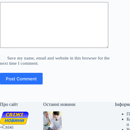
Save my name, email and website in this browser for the
next time I comment.
Post Comment
Про сайт
Останні новини
Інформ
П
К
и
«Свіжі
Р