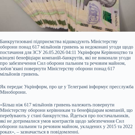
Банкрутизовані підприємства відшкодують Міністерству
оборони понад 617 мільйонів гривень за недоконані угоди щодо
постачання для ЗСУ 26.05.2026 04:11 Укрінформ Керівництво та
кінцеві бенефіціари компаній-банкрутів, які не виконали угоди
про забезпечення Сил оборони пальним та речовим майном,
зобов’язані повернути Міністерству оборони понад 617
мільйонів гривень.
Як передає Укрінформ, про це у Телеграмі інформує пресслужба
Міноборони.
«Більш ніж 617 мільйонів гривень належить повернути
Міністерству оборони керівникам та бенефіціарам компаній, що
перебувають у стані банкрутства. Йдеться про постачальників,
які не дотрималися умов контрактів щодо забезпечення Сил
оборони пальним та речовим майном, укладених у 2015 та 2022
роках», – зазначається в повідомленні.