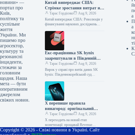
новини» —
Китай випереджає США:
й
портал про
Стрімке зростання витрат на
п
Київ,
наукові дослідження
Тарас Гордієнко
Aug 9, 2026
а
політику та
Китай випереджає США: Революція у
П
суспільне
фінансуванні наукових досліджень
а
життя
Стрімкий науково-технічний прогрес
к
вимагає значних інвестицій, і в
України. Ми
н
глобальній гонці за лідерство…
пишемо про
ті
агросектор,
К
культуру та
Екс-працівника SK hynix
С
резонансні
заарештували в Південній
інциденти,
Кореї за передачу секретних
Тарас Гордієнко
Aug 9, 2026
стежачи за
документів китайській
Вирок у справі про витік даних SK
головним
компанії
hynix: Південнокорейський суд
щодня. Наша
залишив чинним вирок колишньому
мета — бути
співробітнику Верховний суд Сеула
оперативним
підтримав рішення…
джерелом
свіжих новин.
X перепише правила
винагород: оригінальний
контент — ключ до успіху
Тарас Гордієнко
Aug 9, 2026
X переходить на новий етап
монетизації: прощавай Revenue
Copyright © 2026 - Свіжі новини в Україні. Сайт
Sharing, вітай оригінальний контент!
Соціальна платформа X (раніше