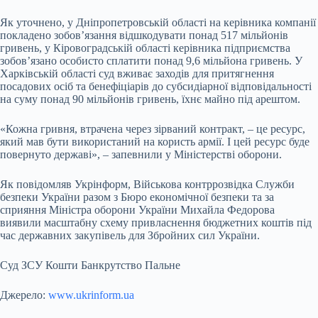
Як уточнено, у Дніпропетровській області на керівника компанії
покладено зобов’язання відшкодувати понад 517 мільйонів
гривень, у Кіровоградській області керівника підприємства
зобов’язано особисто сплатити понад 9,6 мільйона гривень. У
Харківській області суд вживає заходів для притягнення
посадових осіб та бенефіціарів до субсидіарної відповідальності
на суму понад 90 мільйонів гривень, їхнє майно під арештом.
«Кожна гривня, втрачена через зірваний контракт, – це ресурс,
який мав бути використаний на користь армії. І цей ресурс буде
повернуто державі», – запевнили у Міністерстві оборони.
Як повідомляв Укрінформ, Військова контррозвідка Служби
безпеки України разом з Бюро економічної безпеки та за
сприяння Міністра оборони України Михайла Федорова
виявили масштабну схему привласнення бюджетних коштів під
час державних закупівель для Збройних сил України.
Суд ЗСУ Кошти Банкрутство Пальне
Джерело:
www.ukrinform.ua