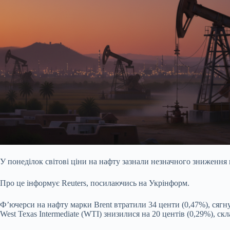
У понеділок світові ціни на нафту зазнали незначного зниження
Про це інформує Reuters, посилаючись на Укрінформ.
Ф’ючерси на нафту марки Brent втратили 34 центи (0,47%), сягну
West Texas Intermediate
(WTI) знизилися на 20 центів (0,29%), скл