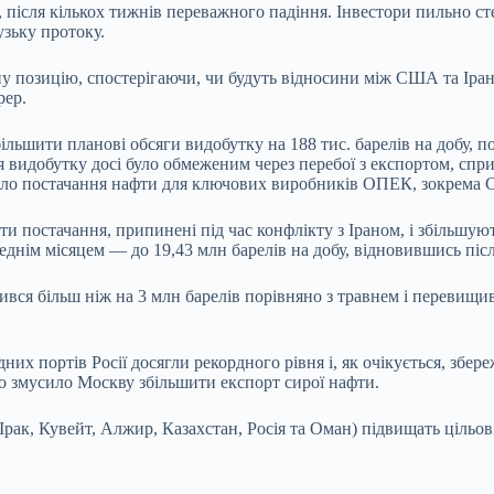
після кількох тижнів переважного падіння. Інвестори пильно ст
узьку протоку.
 позицію, спостерігаючи, чи будуть відносини між США та Ірано
рер.
ільшити планові обсяги видобутку на 188 тис. барелів на добу, 
 видобутку досі було обмеженим через перебої з експортом, спри
о постачання нафти для ключових виробників ОПЕК, зокрема Сауд
и постачання, припинені під час конфлікту з Іраном, і збільшую
реднім місяцем — до 19,43 млн барелів на добу, відновившись піс
шився більш ніж на 3 млн барелів порівняно з травнем і перевищи
дних портів Росії досягли рекордного рівня і, як очікується, збе
що змусило Москву збільшити експорт сирої нафти.
рак, Кувейт, Алжир, Казахстан, Росія та Оман) підвищать цільові