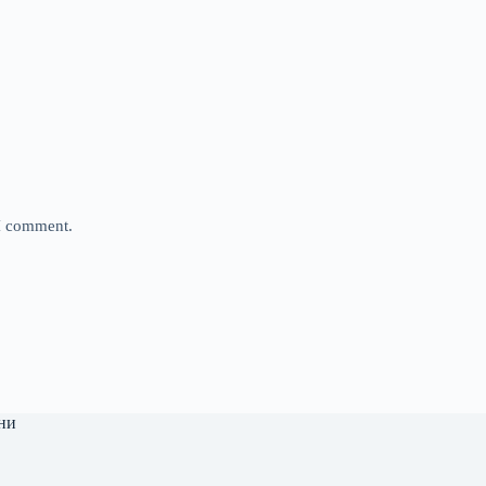
 I comment.
ни