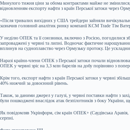
Минулого тижня ціни за обома контрактами майже не змінилися, 
відновленням експорту нафти з країн Перської затоки через Орм
«Після тривалих вихідних у США трейдери зайняли вичікувальну
зазначив головний аналітик ринку компанії KCM Trade Тім Вате
У неділю ОПЕК та її союзники, включно з Росією, погодилися зб
запроваджені у червні та липні. Водночас фактичне нарощування
вплинув на судноплавство через Ормузьку протоку. Це ускладнил
Наразі країни-члени ОПЕК з Перської затоки почали відновлюват
ОПЕК у червні зріс на 3,3 млн барелів на добу порівняно з попе
Крім того, експорт нафти з країн Перської затоки у червні збіль
40% нижчий за довоєнний рівень.
Також, за даними джерел у галузі, у червні поставки нафти з захі
були пошкоджені внаслідок атак безпілотників з боку України, 
Як повідомляв Укрінформ, сім країн ОПЕК+ (Саудівська Аравія, І
серпні.