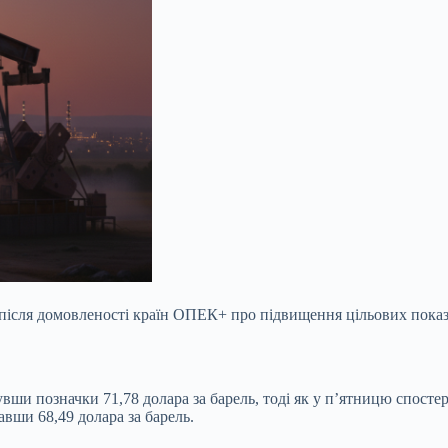
 після домовленості країн ОПЕК+ про підвищення цільових показ
вши позначки 71,78 долара за барель, тоді як у п’ятницю спосте
авши 68,49 долара за барель.