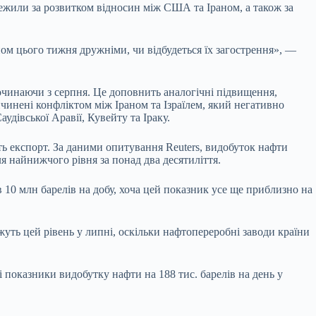
ежили за розвитком відносин між США та Іраном, а також за
м цього тижня дружніми, чи відбудеться їх загострення», —
починаючи з серпня. Це доповнить аналогічні підвищення,
чинені конфліктом між Іраном та Ізраїлем, який негативно
івської Аравії, Кувейту та Іраку.
ть експорт. За даними опитування Reuters, видобуток нафти
ля найнижчого рівня за понад два десятиліття.
в 10 млн барелів на добу, хоча цей показник усе ще приблизно на
режуть цей рівень у липні, оскільки нафтопереробні заводи країни
 показники видобутку нафти на 188 тис. барелів на день у