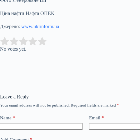
Фото згенероване ШІ
Ціна нафти Нафта ОПЕК
Джерело:
www.ukrinform.ua
Submit Rating
Rate this item:
No votes yet.
Leave a Reply
Your email address will not be published.
Required fields are marked
*
Name
*
Email
*
Add Comment
*