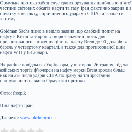
Ормузька протока забезпечує транспортування приблизно п’ятої
частини світових обсягів нафти та газу. Іран фактично закрив її з
початку конфлікту, спричиненого ударами США та Ізраїлю в
лютому.
Goldman Sachs пізно в неділю заявив, що слабкий попит на
нафту в Китаї та Європі створює значний ризик для
прогнозованого зниження ціни на нафту Brent до 90 доларів за
барель у четвертому кварталі, а також для прогнозованої ціни
нафти WTI у 83 долари.
Як раніше повідомляв Укрінформ, у вівторок, 26 травня, під час
азійських торгів ф’ючерси на нафту марки Brent зросли більш
ніж на 2% після ударів США по Ірану на тлі зростання
напруженості навколо Ормузької протоки.
Фото: freepik
Ціна нафти Іран
Джерело:
www.ukrinform.ua
Submit Rating