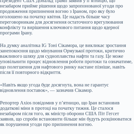
Президент США Дональд Трамп заявив у п’ятницю, що
незабаром прийме рішення щодо запропонованої угоди про
продовження припинення вогню з Іраном, про яку було
оголошено на початку квітня. Це надасть більше часу
переговорникам для досягнення остаточного врегулювання
конфлікту та вирішення ключового питання щодо ядерної
програми Ірану.
На думку аналітика IG Тоні Сікамора, це викликає зростання
занепокоєння щодо мінування Ормузької протоки, критично
важливого шляху для судноплавства нафти та газу. Це може
уповільнити процес відновлення роботи протоки та означатиме,
що полегшення для нафтового ринку настане пізніше, навіть
після її повторного відкриття.
«Навіть якщо угода буде досягнута, вона не гарантує
відновлення поставок», — зазначив Сікамор.
Репортер Axios повідомив у п’ятницю, що Іран встановив
додаткові міни в протоці на початку тижня. Це сталося
незабаром після того, як міністр оборони США Піт Гегсет
заявив, що спроби встановити більше мін будуть розцінюватися
як порушення угоди про припинення вогню.