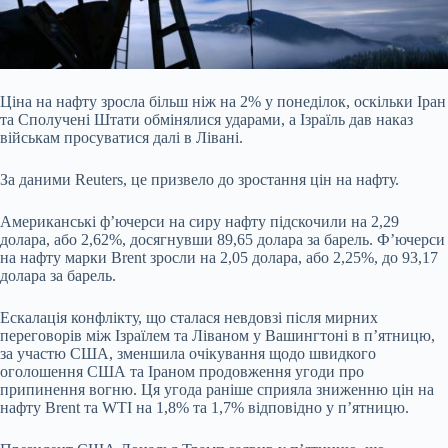
Ціна на нафту зросла більш ніж на 2% у понеділок, оскільки Іран
та Сполучені Штати обмінялися ударами, а Ізраїль дав наказ
військам просуватися далі в Лівані.
За даними Reuters, це призвело до зростання цін на нафту.
Американські ф’ючерси на сиру нафту підскочили на 2,29
долара, або 2,62%, досягнувши 89,65 долара за барель. Ф’ючерси
на нафту марки Brent зросли на 2,05 долара, або 2,25%, до 93,17
долара за барель.
Ескалація конфлікту, що сталася невдовзі після мирних
переговорів між Ізраїлем та
Ліваном у Вашингтоні в п’ятницю,
за участю США, зменшила очікування щодо швидкого
оголошення США та Іраном продовження угоди про
припинення вогню. Ця угода раніше сприяла зниженню цін на
нафту Brent та WTI на 1,8% та 1,7% відповідно у п’ятницю.