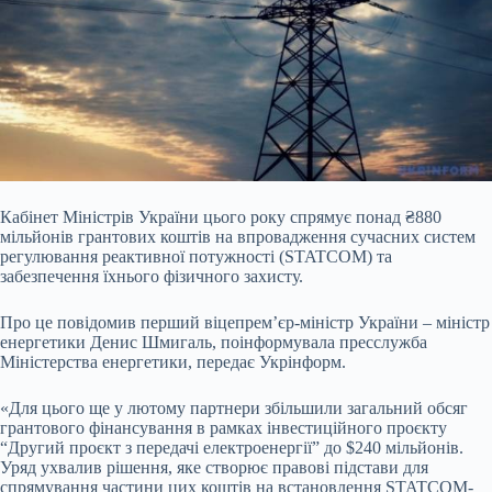
Кабінет Міністрів України цього року спрямує понад ₴880
мільйонів грантових коштів на впровадження сучасних систем
регулювання реактивної потужності (STATCOM) та
забезпечення їхнього фізичного захисту.
Про це повідомив перший віцепрем’єр-міністр України – міністр
енергетики Денис Шмигаль, поінформувала пресслужба
Міністерства енергетики, передає Укрінформ.
«Для цього ще у
лютому партнери збільшили загальний обсяг
грантового фінансування в рамках інвестиційного проєкту
“Другий проєкт з передачі електроенергії” до $240 мільйонів.
Уряд ухвалив рішення, яке створює правові підстави для
спрямування частини цих коштів на встановлення STATCOM-