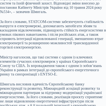
систем та їхній фізичний захист. Відповідні зміни внесено до
постанови Кабінету Міністрів України від 10 травня 2024 року
№534», – зазначив Шмигаль.
За його словами, STATCOM-системи забезпечують стабільність
напруги в електромережі, допомагають запобігати збоям та
каскадним відключенням, підвищують стійкість енергосистеми в
умовах пікових навантажень і після російських атак, а також
сприяють інтеграції відновлюваної генерації, зменшенню втрат
електроенергії та розширенню можливостей транскордонної
торгівлі електроенергією.
Міністр наголосив, що такі системи є одним із ключових
елементів сучасних електромереж у країнах Європейського
Союзу та США. Їх впровадження також є одним із зобов’язань
України в рамках інтеграції до європейського енергетичного
ринку та синхронізації з ENTSO-E.
Шмигаль висловив вдячність Європейському банку
реконструкції та розвитку, Міжнародній асоціації розвитку та
міжнародним партнерам за підтримку модернізації української
енергосистеми. За його словами, реалізація проєкту сприятиме
не лише відновленню енергетичної інфраструктури після
російських атак, а й її подальшій інтеграції з європейською