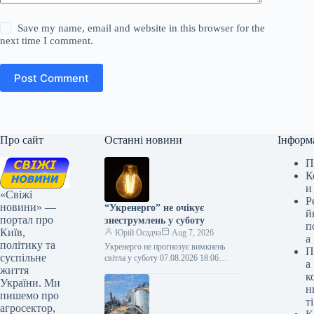
Save my name, email and website in this browser for the
next time I comment.
Post Comment
Про сайт
Останні новини
Інформ
П
К
и
«Свіжі
Р
новини» —
“Укренерго” не очікує
й
портал про
знеструмлень у суботу
п
Київ,
Юрій Осадча
Aug 7, 2026
а
політику та
Укренерго не прогнозує вимкнень
П
суспільне
світла у суботу 07.08.2026 18:06
а
життя
Укрінформ В Україні в суботу, 8
к
серпня, обмеження використання
України. Ми
н
електроенергії не…
пишемо про
ті
агросектор,