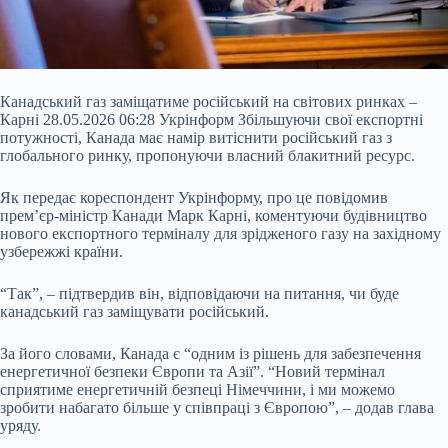
Канадський газ заміщатиме російський на світових ринках –
Карні 28.05.2026 06:28 Укрінформ Збільшуючи свої експортні
потужності, Канада має намір витіснити російський газ з
глобального ринку, пропонуючи власний блакитний ресурс.
Як передає кореспондент Укрінформу, про це повідомив
прем’єр-міністр Канади Марк Карні, коментуючи будівництво
нового експортного терміналу для зрідженого газу на західному
узбережжі країни.
“Так”, – підтвердив він, відповідаючи на питання, чи буде
канадський газ заміщувати російський.
За його словами, Канада є “одним із рішень для забезпечення
енергетичної безпеки Європи та Азії”. “Новий термінал
сприятиме енергетичній безпеці Німеччини, і ми можемо
зробити набагато більше у співпраці з Європою”, – додав глава
уряду.