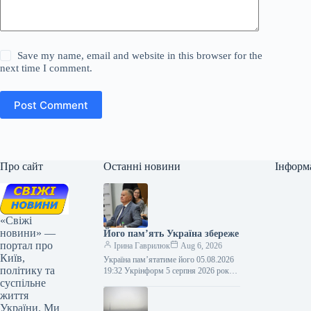
Save my name, email and website in this browser for the
next time I comment.
Post Comment
Про сайт
Останні новини
Інформ
«Свіжі
новини» —
Його пам’ять Україна збереже
портал про
Ірина Гаврилюк
Aug 6, 2026
Київ,
Україна пам’ятатиме його 05.08.2026
політику та
19:32 Укрінформ 5 серпня 2026 року
суспільне
— п’ята річниця відходу у вічність
Євгена Кириловича Марчука (1941-
життя
2021)…
України. Ми