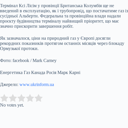
Термінал Ксі Лісім у провінції Британська Колумбія ще не
введений в експлуатацію, як і трубопровід, що постачатиме газ із
сусідньої Альберти. Федеральна та провінційна влади надали
проєкту будівництва терміналу найвищий пріоритет, що має
значно прискорити завершення робіт.
Як зазначалося, ціни на природний газ у Європі досягли
рекордних показників протягом останніх місяців через блокаду
Ормузької протоки.
Фото: facebook / Mark Carney
Енергетика Газ Канада Росія Марк Карні
Джерело:
www.ukrinform.ua
Submit Rating
Rate this item:
No votes yet.