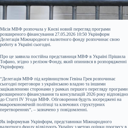
Місія МВФ розпочала у Києві новий перегляд програми
розширеного фінансування 27.05.2026 10:50 Укрінформ
Делегація Міжнародного валютного фонду розпочинає свою
роботу в Україні сьогодні.
Про це заявила постійна представниця МВФ в Україні Прішила
Тофано, згідно з релізом Фонду, який опинився в розпорядженні
Укрінформу.
“Делегація МВФ під керівництвом Гевіна Грея розпочинає
сьогодні переговори з українською владою та іншими
зацікавленими сторонами у рамках першого перегляду програми
розширеного фінансування та консультацій 2026 року відповідно
до Статті IV Угоди МВФ. Обговорення будуть зосереджені на
макроекономічній політиці та ключових структурних
перетвореннях“, – зазначено у повідомленні.
Як інформував Укрінформ, представники Міжнародного
валютного фонду відвідують Україну з метою оцінки прогресу в