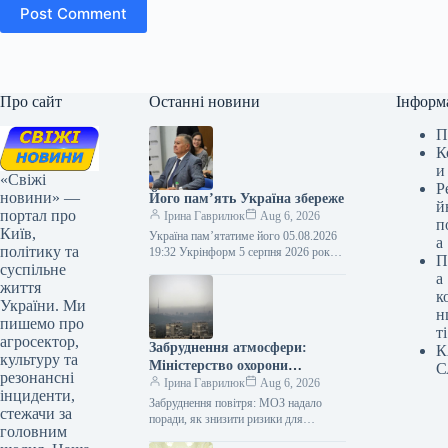
Post Comment
Про сайт
Останні новини
Інформ
П
К
и
«Свіжі
Р
новини» —
Його пам’ять Україна збереже
й
портал про
Ірина Гаврилюк
Aug 6, 2026
п
Київ,
Україна пам’ятатиме його 05.08.2026
а
політику та
19:32 Укрінформ 5 серпня 2026 року
П
суспільне
— п’ята річниця відходу у вічність
а
Євгена Кириловича Марчука (1941-
життя
к
2021)…
України. Ми
н
пишемо про
ті
агросектор,
Забруднення атмосфери:
К
культуру та
Міністерство охорони
С
резонансні
здоров’я порадило, як
Ірина Гаврилюк
Aug 6, 2026
інциденти,
зменшити небезпеку для
Забруднення повітря: МОЗ надало
стежачи за
самопочуття
поради, як знизити ризики для
головним
здоров’я Інфографіка 05.08.2026 12:51