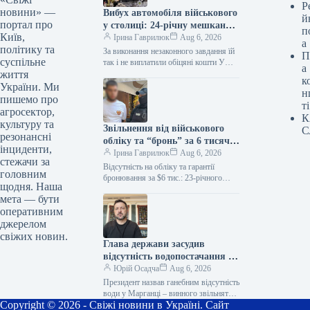
Р
новини» —
Вибух автомобіля військового
й
портал про
у столиці: 24-річну мешканку
п
Київ,
Києва засуджено на дев’ять
Ірина Гаврилюк
Aug 6, 2026
а
політику та
років позбавлення волі
За виконання незаконного завдання їй
П
суспільне
так і не виплатили обіцяні кошти У
а
життя
Оболонському судовому закладі
к
столиці було оголошено вирок 24-
України. Ми
н
річній…
пишемо про
ті
агросектор,
К
культуру та
Звільнення від військового
С
резонансні
обліку та “бронь” за 6 тисяч
інциденти,
доларів: 23-річний киянин
Ірина Гаврилюк
Aug 6, 2026
стежачи за
став підозрюваним
Відсутність на обліку та гарантії
головним
бронювання за $6 тис.: 23-річного
щодня. Наша
мешканця Києва підозрюють у
мета — бути
шахрайстві Зловмисник пропонував
оперативним
своєму «клієнту» працевлаштування…
джерелом
свіжих новин.
Глава держави засудив
відсутність водопостачання в
Марганці, обіцяючи звільнити
Юрій Осадча
Aug 6, 2026
винних.
Президент назвав ганебним відсутність
води у Марганці – винного звільнять
Copyright © 2026 - Свіжі новини в Україні. Сайт
06.08.2026 20:39 Укрінформ Прем’єр-