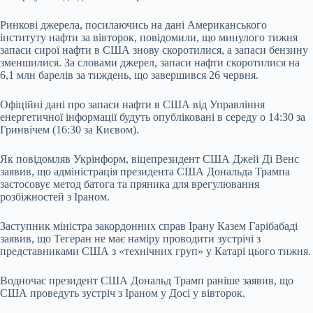
Ринкові джерела, посилаючись на дані Американського
інституту нафти за вівторок, повідомили, що минулого тижня
запаси сирої нафти в США знову скоротилися, а запаси бензину
зменшилися. За словами джерел, запаси нафти скоротилися на
6,1 млн барелів за тиждень, що завершився 26 червня.
Офіційні дані про запаси нафти в США від Управління
енергетичної інформації будуть опубліковані в середу о 14:30 за
Гринвічем (16:30 за Києвом).
Як повідомляв Укрінформ, віцепрезидент США Джей Ді Венс
заявив, що адміністрація президента США Дональда Трампа
застосовує метод батога та пряника для врегулювання
розбіжностей з Іраном.
Заступник міністра закордонних справ Ірану Казем Гарібабаді
заявив, що Тегеран не має наміру проводити зустрічі з
представниками США з «технічних груп» у Катарі цього тижня.
Водночас президент США Дональд Трамп раніше заявив, що
США проведуть зустріч з Іраном у Досі у вівторок.