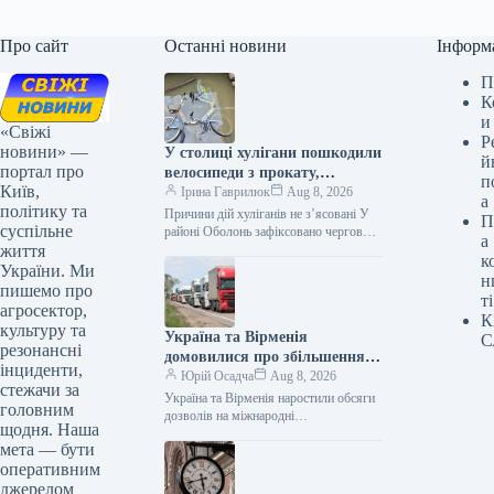
Про сайт
Останні новини
Інформ
П
К
и
«Свіжі
Р
новини» —
У столиці хулігани пошкодили
й
портал про
велосипеди з прокату,
п
Київ,
викинувши їх у озеро
Ірина Гаврилюк
Aug 8, 2026
а
політику та
Йорданське (ілюстрація)
Причини дій хуліганів не з’ясовані У
П
суспільне
районі Оболонь зафіксовано черговий
а
життя
акт вандалізму – невідомі особи
к
кинули в озеро Йорданське кілька…
України. Ми
н
пишемо про
ті
агросектор,
К
культуру та
Україна та Вірменія
С
резонансні
домовилися про збільшення
інциденти,
кількості дозволів на
Юрій Осадча
Aug 8, 2026
стежачи за
міжнародні автомобільні
Україна та Вірменія наростили обсяги
головним
перевезення.
дозволів на міжнародні
щодня. Наша
автоперевезення 07.08.2026 15:17
мета — бути
Укрінформ Україна та Вірменія
оперативним
збільшили кількість дозволів для
міжнародних…
джерелом