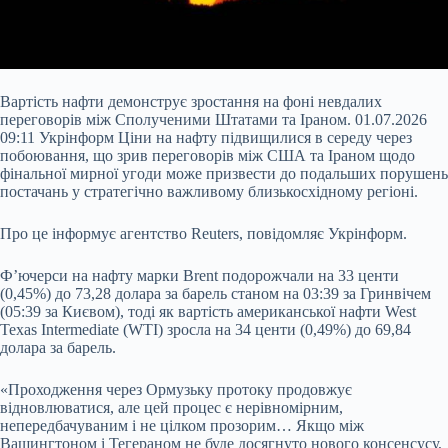
Вартість нафти демонструє зростання на фоні невдалих
переговорів між Сполученими Штатами та Іраном. 01.07.2026
09:11 Укрінформ Ціни на нафту підвищилися в середу через
побоювання, що зрив переговорів між США та Іраном щодо
фінальної мирної угоди може призвести до подальших порушень
постачань у стратегічно важливому близькосхідному регіоні.
Про це інформує агентство Reuters, повідомляє Укрінформ.
Ф’ючерси на нафту марки Brent подорожчали на 33 центи
(0,45%) до 73,28 долара за барель станом на
03:39 за Гринвічем
(05:39 за Києвом), тоді як вартість американської нафти West
Texas Intermediate (WTI) зросла на 34 центи (0,49%) до 69,84
долара за барель.
«Проходження через Ормузьку протоку продовжує
відновлюватися, але цей процес є нерівномірним,
непередбачуваним і не цілком прозорим… Якщо між
Вашингтоном і Тегераном не буде досягнуто нового консенсусу,