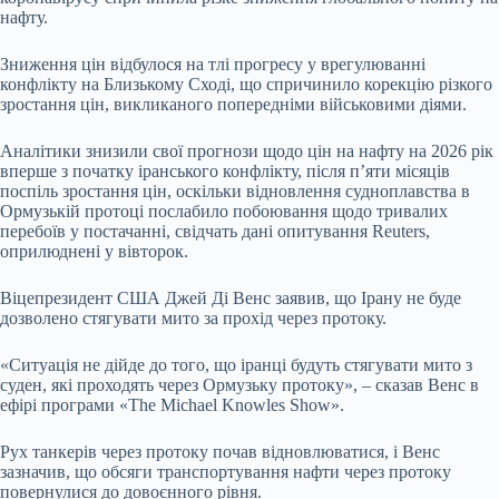
нафту.
Зниження цін відбулося на тлі прогресу у врегулюванні
конфлікту на Близькому Сході, що спричинило корекцію різкого
зростання цін, викликаного попередніми військовими діями.
Аналітики знизили свої прогнози щодо цін на нафту на 2026 рік
вперше з початку іранського конфлікту, після п’яти місяців
поспіль зростання цін, оскільки відновлення судноплавства в
Ормузькій протоці послабило побоювання щодо тривалих
перебоїв у постачанні, свідчать дані опитування Reuters,
оприлюднені у вівторок.
Віцепрезидент США Джей Ді Венс заявив, що Ірану не буде
дозволено стягувати мито за прохід через протоку.
«Ситуація не дійде до того, що іранці будуть стягувати мито з
суден, які проходять через Ормузьку протоку», – сказав Венс в
ефірі програми «The Michael Knowles Show».
Рух танкерів через протоку почав відновлюватися, і Венс
зазначив, що обсяги транспортування нафти через протоку
повернулися до довоєнного рівня.