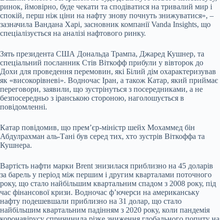
ринок, ймовірно, буде чекати та сподіватися на тривалий мир і
спокій, перш ніж ціни на нафту знову почнуть знижуватися», –
зазначила Вандана Харі, засновник компанії Vanda Insights, що
спеціалізується на аналізі нафтового ринку.
Зять президента США Дональда Трампа, Джаред Кушнер, та
спеціальний посланник Стів Віткофф прибули у вівторок до
Дохи для проведення перемовин, які Білий дім охарактеризував
як «високорівневі». Водночас Іран, а також Катар, який приймає
переговори, заявили, що зустрінуться з посередниками, а не
безпосередньо з іранською стороною, наголошується в
повідомленні.
Катар повідомив, що прем’єр-міністр шейх Мохаммед бін
Абдулрахман аль-Тані був серед тих, хто зустрів Віткоффа та
Кушнера.
Вартість нафти марки Brent знизилася приблизно на 45 доларів
за барель у період між першим і другим кварталами поточного
року, що стало найбільшим квартальним спадом з 2008 року, під
час фінансової кризи. Водночас ф’ючерси на американську
нафту подешевшали приблизно на 31 долар, що стало
найбільшим квартальним падінням з 2020 року, коли пандемія
коронавірусу спричинила різке зниження глобального попиту на