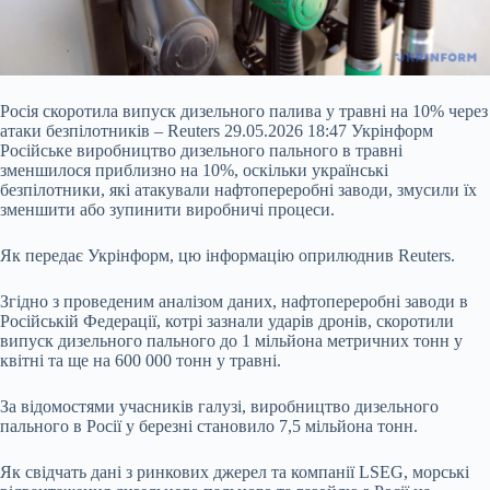
Росія скоротила випуск дизельного палива у травні на 10% через
атаки безпілотників – Reuters 29.05.2026 18:47 Укрінформ
Російське виробництво дизельного пального в травні
зменшилося приблизно на 10%, оскільки українські
безпілотники, які атакували нафтопереробні заводи, змусили їх
зменшити або зупинити виробничі процеси.
Як передає Укрінформ, цю інформацію оприлюднив Reuters.
Згідно з проведеним аналізом даних, нафтопереробні заводи в
Російській Федерації, котрі зазнали ударів дронів, скоротили
випуск дизельного пального до 1 мільйона метричних тонн у
квітні та ще на 600 000 тонн у травні.
За відомостями учасників галузі, виробництво дизельного
пального в Росії у березні становило 7,5 мільйона тонн.
Як свідчать дані з ринкових джерел та компанії LSEG, морські