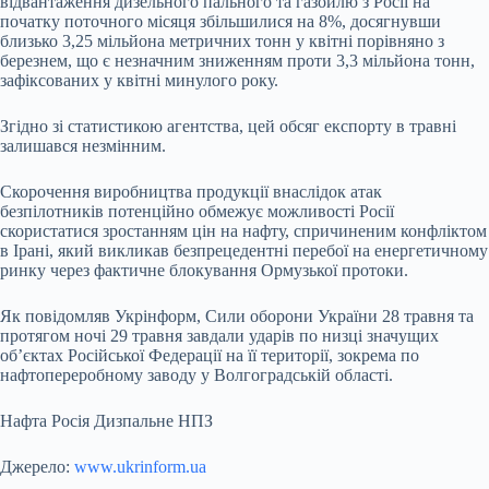
відвантаження дизельного пального та газойлю з Росії на
початку поточного місяця збільшилися на 8%, досягнувши
близько 3,25 мільйона метричних тонн у квітні порівняно з
березнем, що є незначним зниженням проти 3,3 мільйона тонн,
зафіксованих у квітні минулого року.
Згідно зі статистикою агентства, цей обсяг експорту в травні
залишався незмінним.
Скорочення виробництва продукції внаслідок атак
безпілотників потенційно обмежує можливості Росії
скористатися зростанням цін на нафту, спричиненим конфліктом
в Ірані, який викликав безпрецедентні перебої на енергетичному
ринку через фактичне блокування Ормузької протоки.
Як повідомляв Укрінформ, Сили оборони України 28 травня та
протягом ночі 29 травня завдали ударів по низці значущих
об’єктах Російської Федерації на її території, зокрема по
нафтопереробному заводу у Волгоградській області.
Нафта Росія Дизпальне НПЗ
Джерело:
www.ukrinform.ua