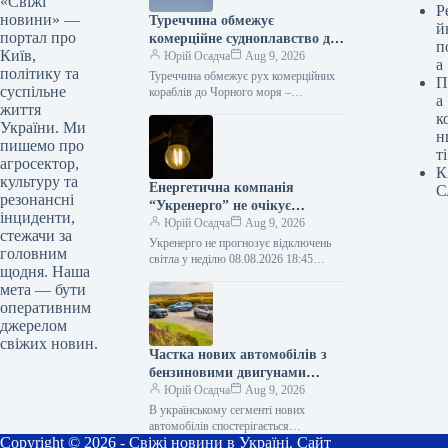
«Свіжі
Р
новини» —
Туреччина обмежує
й
портал про
комерційне судноплавство до
п
Київ,
Чорного моря – Bloomberg
Юрій Осадча
Aug 9, 2026
а
політику та
Туреччина обмежує рух комерційних
П
суспільне
кораблів до Чорного моря –
а
життя
Bloomberg 08.08.2026 16:33
к
Укрінформ Туреччина запроваджує
України. Ми
н
обмеження на пересування
пишемо про
ті
комерційних суден…
агросектор,
К
культуру та
Енергетична компанія
С
резонансні
“Укренерго” не очікує
інциденти,
вимкнень електроенергії в
Юрій Осадча
Aug 9, 2026
стежачи за
неділю.
Укренерго не прогнозує відключень
головним
світла у неділю 08.08.2026 18:45
щодня. Наша
Укрінформ В Україні на неділю, 9
мета — бути
серпня, не передбачаються жодні
оперативним
обмеження…
джерелом
свіжих новин.
Частка нових автомобілів з
бензиновими двигунами
збільшується на українському
Юрій Осадча
Aug 9, 2026
ринку – Укравтопром
В українському сегменті нових
автомобілів спостерігається
Copyright © 2026 - Свіжі новини в Україні. Сайт
збільшення частки машин з