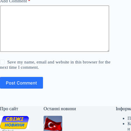
Add Comment
*
Save my name, email and website in this browser for the
next time I comment.
Post Comment
Про сайт
Останні новини
Інформ
П
К
и