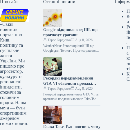
Про сайт
Останні новини
Інформ
П
К
и
«Свіжі
Р
новини» —
Google відкриває код ШІ, що
й
портал про
прогнозує урагани
п
Київ,
Тарас Гордієнко
Aug 8, 2026
а
політику та
WeatherNext: Революційний ШІ від
П
суспільне
Google для Точного Прогнозування
а
життя
Циклонів Команди Google DeepMind
к
та Google Research спільно розробили
України. Ми
н
передову модель штучного…
пишемо про
ті
агросектор,
К
культуру та
Рекордні передзамовлення
С
резонансні
GTA VI обвалили продажі
інциденти,
GTA V: мінус мільйон копій
Тарас Гордієнко
Aug 8, 2026
стежачи за
за квартал
Рекордні передзамовлення GTA VI та
головним
вражаючі продажі класики: Take-Two
щодня. Наша
ділиться фінансовими успіхами
мета — бути
Американський холдинг Take-Two
оперативним
Interactive Software, підбиваючи
підсумки першого…
джерелом
свіжих новин.
Глава Take-Two пояснив, чому