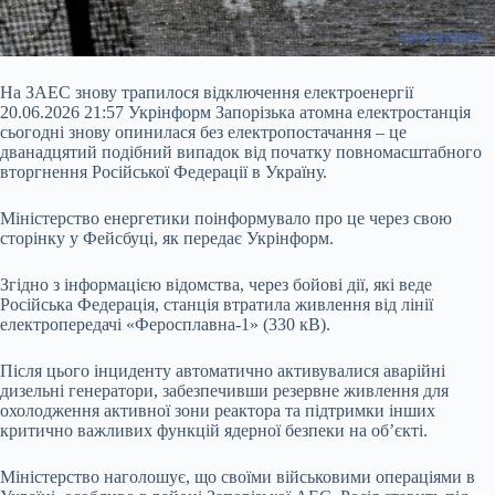
На ЗАЕС знову трапилося відключення електроенергії
20.06.2026 21:57 Укрінформ Запорізька атомна електростанція
сьогодні знову опинилася без електропостачання – це
дванадцятий подібний випадок від початку повномасштабного
вторгнення Російської Федерації в Україну.
Міністерство енергетики поінформувало про це через свою
сторінку у Фейсбуці, як передає Укрінформ.
Згідно з інформацією відомства, через бойові дії, які веде
Російська Федерація, станція втратила живлення від лінії
електропередачі
«Феросплавна-1» (330 кВ).
Після цього інциденту автоматично активувалися аварійні
дизельні генератори, забезпечивши резервне живлення для
охолодження активної зони реактора та підтримки інших
критично важливих функцій ядерної безпеки на об’єкті.
Міністерство наголошує, що своїми військовими операціями в