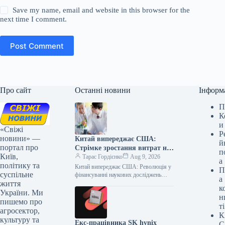
Save my name, email and website in this browser for the
next time I comment.
Post Comment
Про сайт
Останні новини
Інформ
П
К
и
«Свіжі
Р
новини» —
Китай випереджає США:
й
портал про
Стрімке зростання витрат на
п
Київ,
наукові дослідження
Тарас Гордієнко
Aug 9, 2026
а
політику та
Китай випереджає США: Революція у
П
суспільне
фінансуванні наукових досліджень
а
життя
Стрімкий науково-технічний прогрес
к
вимагає значних інвестицій, і в
України. Ми
н
глобальній гонці за лідерство…
пишемо про
ті
агросектор,
К
культуру та
Екс-працівника SK hynix
С