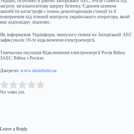
Україні, особливо в районі Запорізької АЕС, Росія ставить під
загрозу загальносвітову ядерну безпеку. Єдиним шляхом
запобігти катастрофі є повна демілітаризація станції та її
повернення під повний контроль українського оператора, який
має відповідну ліцензію.
Як інформував Укрінформ, минулого тижня на Запорізькій АЕС
зафіксували 19-те відключення електроенергії.
Тимчасова окупація Відключення електроенергії Росія Війна
ЗАЕС Війна з Росією
Джерело:
www.ukrinform.ua
Submit Rating
Rate this item:
No votes yet.
Leave a Reply