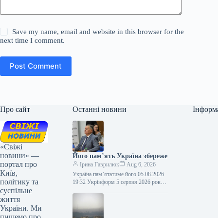
Save my name, email and website in this browser for the
next time I comment.
Post Comment
Про сайт
Останні новини
Інформ
«Свіжі
новини» —
Його пам’ять Україна збереже
портал про
Ірина Гаврилюк
Aug 6, 2026
Київ,
Україна пам’ятатиме його 05.08.2026
політику та
19:32 Укрінформ 5 серпня 2026 року
суспільне
— п’ята річниця відходу у вічність
Євгена Кириловича Марчука (1941-
життя
2021)…
України. Ми
пишемо про