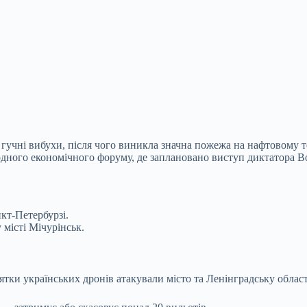
 гучні вибухи, після чого виникла значна пожежа на нафтовому т
родного економічного форуму, де заплановано виступ диктатора 
кт-Петербурзі.
 місті Мічурінськ.
ятки українських дронів атакували місто та Ленінградську област