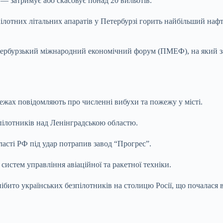
— затримує або скасовує понад 20 вильотів.
зпілотних літальних апаратів у Петербурзі горить найбільший на
тербурзький міжнародний економічний форум (ПМЕФ), на який зап
ежах повідомляють про численні вибухи та пожежу у місті.
зпілотників над Ленінградською областю.
ласті РФ під удар потрапив завод “Прогрес”.
систем управління авіаційної та ракетної техніки.
ібито українських безпілотників на столицю Росії, що почалася в