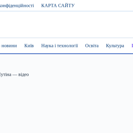
конфіденційності
КАРТА САЙТУ
 новини
Київ
Наука і технології
Освіта
Культура
Путіна — відео