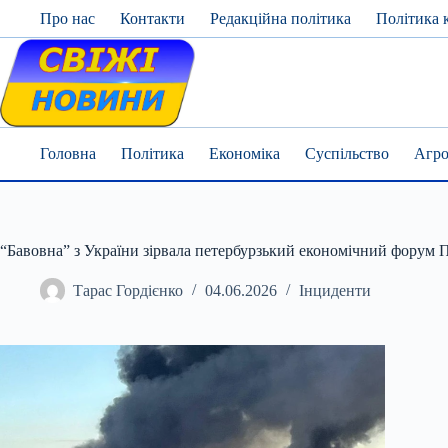
Skip
Про нас
Контакти
Редакційна політика
Політика 
to
content
Головна
Політика
Економіка
Суспільство
Агро
“Бавовна” з України зірвала петербурзький економічний форум 
Тарас Гордієнко
04.06.2026
Інциденти