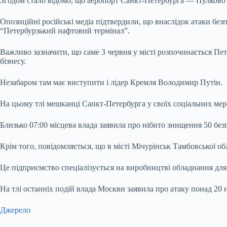
Згодом стало відомо, що аеропорт Санкт-Петербурга — Пулково 
Опозиційні російські медіа підтвердили, що внаслідок атаки бе
“Петербурзький нафтовий термінал”.
Важливо зазначити, що саме 3 червня у місті розпочинається Пе
бізнесу.
Незабаром там має виступити і лідер Кремля Володимир Путін.
На цьому тлі мешканці Санкт-Петербурга у своїх соціальних мер
Близько 07:00 місцева влада заявила про нібито знищення 50 бе
Крім того, повідомляється, що в місті Мічурінськ Тамбовської об
Це підприємство спеціалізується на виробництві обладнання для 
На тлі останніх подій влада Москви заявила про атаку понад 20 н
Джерело