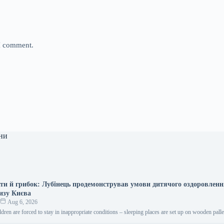
 I comment.
ни
кти й грибок: Лубінець продемонстрував умови дитячого оздоровленн
изу Києва
к
Aug 6, 2026
ildren are forced to stay in inappropriate conditions – sleeping places are set up on wooden pal