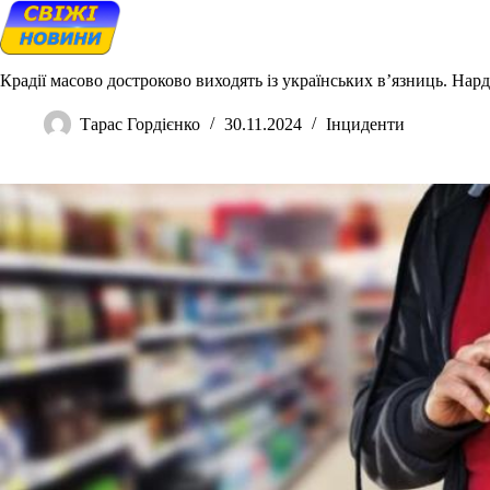
Skip
to
content
Крадії масово достроково виходять із українських в’язниць. Нар
Тарас Гордієнко
30.11.2024
Інциденти