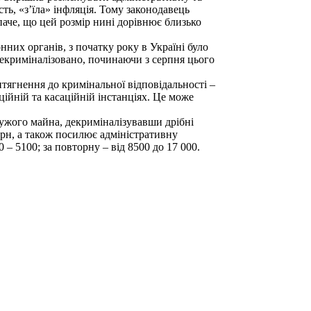
ть, «з’їла» інфляція. Тому законодавець
паче, що цей розмір нині дорівнює близько
онних органів, з
початку року
в Україні було
декриміналізовано, починаючи з серпня цього
тягнення до кримінальної відповідальності –
ційній та касаційній інстанціях. Це може
чужого майна, декриміналізувавши дрібні
грн, а також посилює адміністративну
 – 5100; за повторну – від 8500 до 17 000.