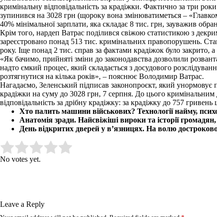
кримінальну відповідальність за крадіжки. Фактично за три роки 
зупинився на 3028 грн (щороку вона змінюватиметься – «Главком»
40% мінімальної зарплати, яка складає 8 тис. грн, зауважив обра
Крім того, нардеп Ватрас поділився свіжою статистикою з декри
зареєстровано понад 513 тис. кримінальних правопорушень. Стан
року. Іще понад 2 тис. справ за фактами крадіжок було закрито, а
«Як бачимо, прийняті зміни до законодавства дозволили розванта
надто ємкий процес, який складається з досудового розслідуванн
розтягнутися на кілька років», – пояснює Володимир Ватрас.
Нагадаємо, Зеленський підписав законопроєкт, який унормовує п
крадіжки на суму до 3028 грн, 7 серпня. До цього кримінальним 
відповідальність за дрібну крадіжку: за крадіжку до 757 гривень 
Хто палить машини військових? Технології найму, псих
Анатомія зради. Найсвіжіші вироки та історії громадян,
День відкритих дверей у в’язницях. На волю достроково
Submit Rating
Rate this item:
No votes yet.
Leave a Reply