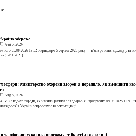
ни
Україна збереже
к
Aug 6, 2026
ме його 05.08.2026 19:32 Укрінформ 5 серпня 2026 року — п’ята річниця відходу у вічні
ка (1941-2021)…
тмосфери: Міністерство охорони здоров’я порадило, як зменшити неб
тя
к
Aug 6, 2026
ря: МОЗ надало поради, як знизити ризики для здоров’я Інфографіка 05.08.2026 12:51 
они здоров’я України запропонувало рекомендації…
и та оборони схвалила програму стійкості для столиці.