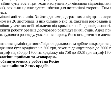
війни суму 302,8 грн, коли наступала кримінальна відповідальніс
), оскільки це вже суттєві збитки для потерпілої сторони. Тим 
нець.
міналізації злочинів. За його даними, одержаними від правоохор
ом на 26 листопада, з них більше 6 тис. за фактами розкрадань 
 обвинувачених осіб звільнено від кримінальної відповідальності.
жити роботу органів досудового розслідування і судів. Адже при
я, судового розгляду, ухвалення вироку, його оскарження в апеля
итання адміністративної відповідальності за дрібне викрадення
діянням була крадіжка на 300 грн, закон підвищує поріг до 3000 
штраф від 850 до 1700; за крадіжку від 758 до 3028 грн штраф 1700
ологічні прийоми та «гонорари»
 обвинувачених у роботі на Росію
 вже вийшли 2 тис. крадіїв