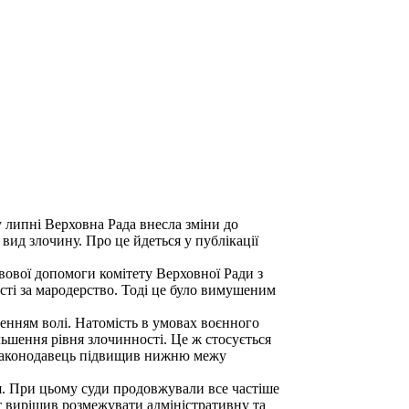
у липні Верховна Рада внесла зміни до
вид злочину. Про це йдеться у публікації
авової допомоги комітету Верховної Ради з
сті за мародерство. Тоді це було вимушеним
ленням волі. Натомість в умовах воєнного
ьшення рівня злочинності. Це ж стосується
х законодавець підвищив нижню межу
я.
При цьому
суди продовжували все частіше
нт вирішив розмежувати адміністративну та