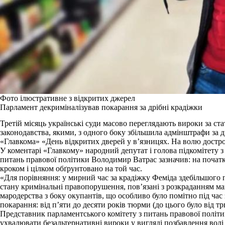
Фото ілюстративне з відкритих джерел
Парламент декриміналізував покарання за дрібні крадіжки
Третій місяць українські суди масово переглядають вироки за ст
законодавства, якими, з одного боку збільшила адмінштрафи за др
«Главкома» «День відкритих дверей у в’язницях. На волю достро
У коментарі «Главкому» народний депутат і голова підкомітету з 
питань правової політики Володимир Ватрас зазначив: на
початк
кроком і цілком обґрунтовано на той час.
«Для порівняння: у мирний час за крадіжку Феміда здебільшого 
стану кримінальні правопорушення, пов’язані з розкраданням ма
мародерства з боку окупантів, що особливо було помітно під ч
покарання: від п’яти до десяти років тюрми (до цього було від тр
Представник парламентського комітету з питань правової політик
ухвалювати безальтернативні вироки у вигляді позбавлення волі