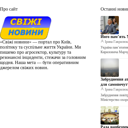
Про сайт
Останні нови
Його пам’ять 
«Свіжі новини» — портал про Київ,
Ірина Гаврилю
політику та суспільне життя України. Ми
Україна пам’ятати
пишемо про агросектор, культуру та
Кириловича Марчу
резонансні інциденти, стежачи за головним
щодня. Наша мета — бути оперативним
джерелом свіжих новин.
Забруднення а
для самопочут
Ірина Гаврилю
Забруднення повіт
Міністерство охор
Рада нацбезпек