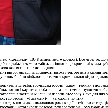
аттею
«Крадіжка» (185 Кримінального кодексу). Все через те, що 
ібні крадіжки чужого майна, а з іншого – декриміналізувала цей 
ково вже вийшли 2 тис. крадіїв».
питань організації та діяльності адвокатури, органів надання пр
у великої
війни відбулося посилення кримінальної відповідально
призначала штрафи, громадські роботи, рідше – терміни з позбав
йна, повинні каратися позбавленням волі з метою зупинення збіл
ас захоплення частини Київщини навесні 2022 року. Саме для ни
ьох і до десяти – «Главком»)», – наголосив політик.
и додав, що за два з половиною роки в країні змінилася ситуаці
 громадян, котрі вкрали недорогі речі або товари. Тому парламе