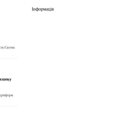
Інформація
сть Євгена
езпеку
Укрінформ