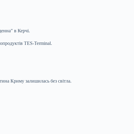
денна" в Керчі.
топродуктів TES-Terminal.
тина Криму залишилась без світла.