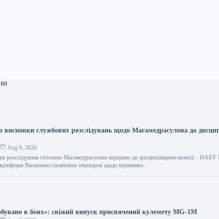
ни
 висновки службових розслідувань щодо Магамедрасулова до дисци
к
Aug 6, 2026
х розслідувань стосовно Магамедрасулова передано до дисциплінарної комісії – НАБУ
 Укрінформ Висновки службових перевірок щодо керівника…
бувано в боях»: свіжий випуск присвячений кулемету MG-1М