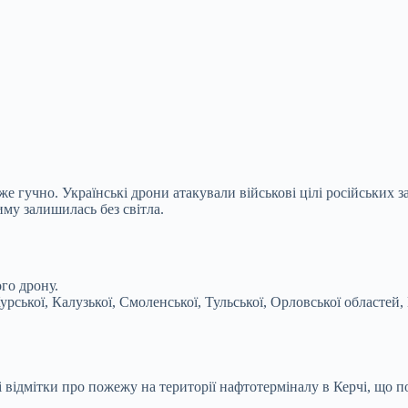
гучно. Українські дрони атакували військові цілі російських за
му залишилась без світла.
го дрону.
рської, Калузької, Смоленської, Тульської,
Орловської областей,
 відмітки про пожежу на території нафтотерміналу в Керчі, що п