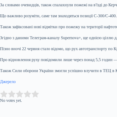
За словами очевидців, також спалахнули пожежі на в'їзді до Керч
Що важливо розуміти, саме там знаходяться позиції С-300/С-400.
Також зафіксовані нові відмітки про пожежу на території нафтот
Згідно з даними Телеграм-каналу Supernova+, ще однією ціллю дл
Пізно вночі 22 червня стало відомо, що рух автотранспорту по 
Про відновлення руху повідомили лише через понад 5,5 годин — 
Також Сили оборони України змогли успішно влучити в ТЕЦ в К
Джерело
Submit Rating
Rate this item:
No votes yet.