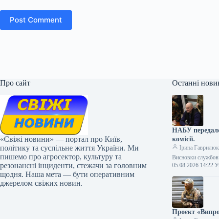
Post Comment
Про сайт
Останні нови
НАБУ передало
«Свіжі новини» — портал про Київ,
комісії.
політику та суспільне життя України. Ми
Ірина Гаврилю
пишемо про агросектор, культуру та
Висновки службови
резонансні інциденти, стежачи за головним
05.08.2026 14:22
щодня. Наша мета — бути оперативним
джерелом свіжих новин.
Проєкт «Випро