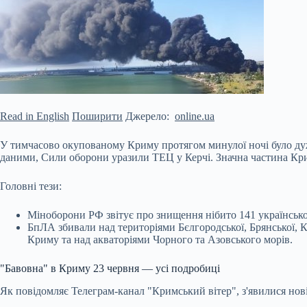
Read in English
Поширити
Джерело:
online.ua
У тимчасово окупованому Криму протягом минулої ночі було дуже 
даними, Сили оборони уразили ТЕЦ у Керчі. Значна частина Кри
Головні тези:
Міноборони РФ звітує про знищення нібито 141 українсько
БпЛА збивали над територіями Бєлгородської, Брянської, Ку
Криму та над акваторіями Чорного та Азовського морів.
"Бавовна" в Криму 23 червня — усі подробиці
Як повідомляє Телеграм-канал "Кримський вітер", з'явилися нові