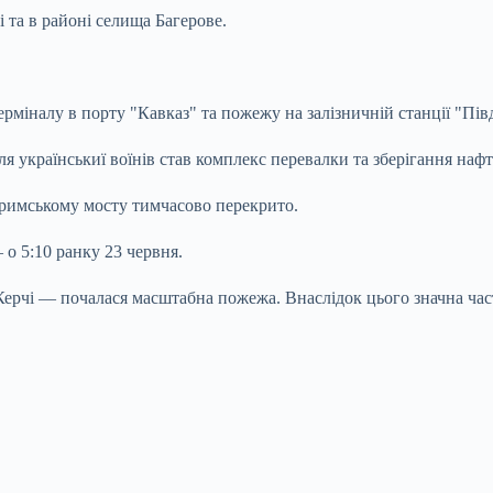
і та в районі селища Багерове.
ерміналу в порту "Кавказ" та пожежу на залізничній станції "Пів
я українськиї воїнів став комплекс перевалки та зберігання наф
Кримському мосту тимчасово перекрито.
о 5:10 ранку 23 червня.
ерчі — почалася масштабна пожежа. Внаслідок цього значна час