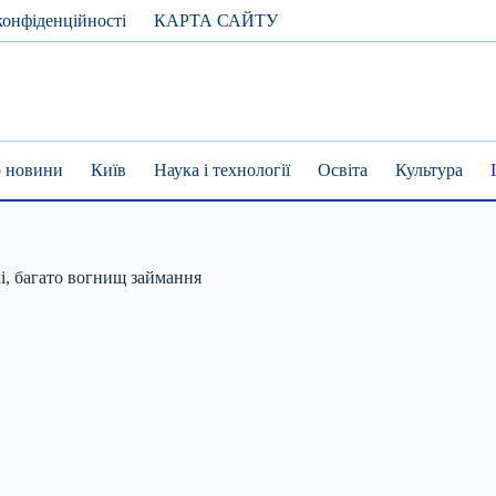
конфіденційності
КАРТА САЙТУ
 новини
Київ
Наука і технології
Освіта
Культура
і, багато вогнищ займання