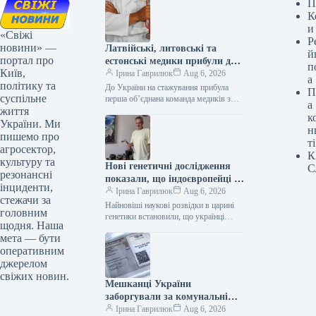
П
К
и
«Свіжі
Р
новини» —
Латвійські, литовські та
й
портал про
естонські медики прибули до
п
Київ,
України на стажування
Ірина Гаврилюк
Aug 6, 2026
а
політику та
До України на стажування прибула
П
суспільне
перша об’єднана команда медиків з
а
життя
Балтійських країн 06.08.2026 04:49
к
Укрінформ Перша спільна місія
України. Ми
н
лікарів із…
пишемо про
ті
агросектор,
К
культуру та
Нові генетичні дослідження
С
резонансні
показали, що індоєвропейці є
інциденти,
предками українців – зазначає
Ірина Гаврилюк
Aug 6, 2026
стежачи за
науковець
Найновіші наукові розвідки в царині
головним
генетики встановили, що українці
щодня. Наша
ведуть своє походження від
мета — бути
індоєвропейців – експертна думка
оперативним
06.08.2026 09:49 Укрінформ…
джерелом
свіжих новин.
Мешканці України
заборгували за комунальні
послуги понад 113 мільярдів
Ірина Гаврилюк
Aug 6, 2026