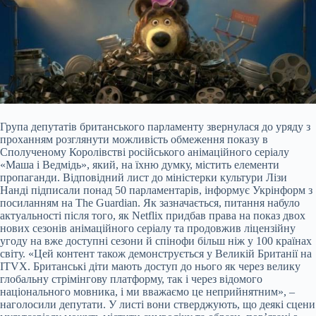
Група депутатів британського парламенту звернулася до уряду з
проханням розглянути можливість обмеження показу в
Сполученому Королівстві російського анімаційного серіалу
«Маша і Ведмідь», який, на їхню думку, містить елементи
пропаганди. Відповідний лист до міністерки культури Лізи
Нанді підписали понад 50 парламентарів, інформує Укрінформ з
посиланням на The Guardian. Як
зазначається, питання набуло
актуальності після того, як Netflix придбав права на показ двох
нових сезонів анімаційного серіалу та продовжив ліцензійну
угоду на вже доступні сезони й спінофи більш ніж у 100 країнах
світу. «Цей контент також демонструється у Великій Британії на
ITVX. Британські діти мають доступ до нього як через велику
глобальну стрімінгову платформу, так і через відомого
національного мовника, і ми вважаємо це неприйнятним», –
наголосили депутати. У листі вони стверджують, що деякі сцени