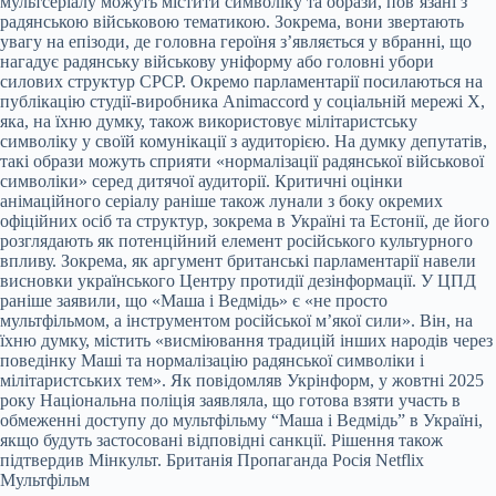
мультсеріалу можуть містити символіку та образи, пов’язані з
радянською військовою тематикою. Зокрема, вони звертають
увагу на епізоди, де головна героїня з’являється у вбранні, що
нагадує радянську військову уніформу або головні убори
силових структур СРСР. Окремо парламентарії посилаються на
публікацію студії-виробника Animaccord у соціальній мережі Х,
яка, на їхню думку, також використовує мілітаристську
символіку у своїй комунікації з аудиторією. На думку депутатів,
такі образи можуть сприяти «нормалізації радянської військової
символіки» серед дитячої аудиторії. Критичні оцінки
анімаційного серіалу раніше також лунали з боку окремих
офіційних осіб та структур, зокрема в Україні та Естонії, де його
розглядають як потенційний елемент російського культурного
впливу. Зокрема, як аргумент британські парламентарії навели
висновки українського Центру протидії дезінформації. У ЦПД
раніше заявили, що «Маша і Ведмідь» є «не просто
мультфільмом, а інструментом російської м’якої сили». Він, на
їхню думку, містить «висміювання традицій інших народів через
поведінку Маші та нормалізацію радянської символіки і
мілітаристських тем». Як повідомляв Укрінформ, у жовтні 2025
року Національна поліція заявляла, що готова взяти участь в
обмеженні доступу до мультфільму “Маша і Ведмідь” в Україні,
якщо будуть застосовані відповідні санкції. Рішення також
підтвердив Мінкульт. Британія Пропаганда Росія Netflix
Мультфільм