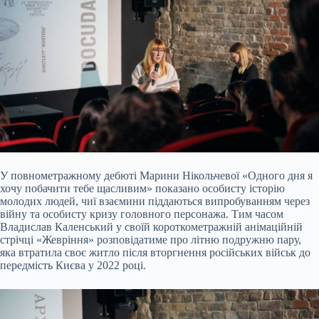
У повнометражному дебюті Марини Нікольчевої «Одного дня я
хочу побачити тебе щасливим» показано особисту історію
молодих людей, чиї взаємини піддаються випробуванням через
війну та особисту кризу головного персонажа. Тим часом
Владислав Каленський у своїй короткометражній анімаційній
стрічці «Жевріння» розповідатиме про літню подружню пару,
яка втратила своє житло після вторгнення російських військ до
передмість Києва у 2022 році.