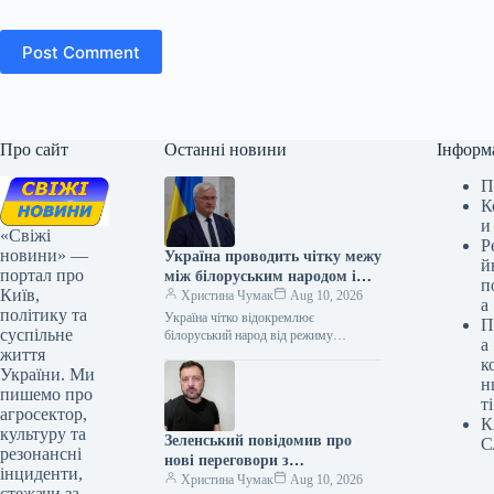
Post Comment
Про сайт
Останні новини
Інформ
П
К
и
«Свіжі
Р
новини» —
Україна проводить чітку межу
й
портал про
між білоруським народом і
п
Київ,
владою Лукашенка – Сибіга
Христина Чумак
Aug 10, 2026
а
політику та
Україна чітко відокремлює
П
суспільне
білоруський народ від режиму
а
життя
Лукашенка – Сибіга 09.08.2026 19:15
к
Укрінформ Очільник МЗС України
України. Ми
н
Андрій Сибіга у заяві…
пишемо про
ті
агросектор,
К
культуру та
Зеленський повідомив про
С
резонансні
нові переговори з
інциденти,
посередниками щодо пакетів
Христина Чумак
Aug 10, 2026
стежачи за