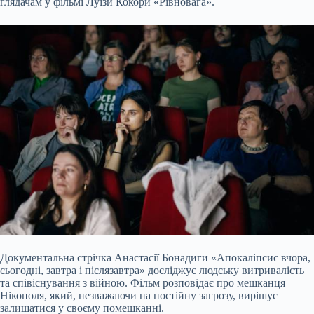
глядачам у фільмі Луїзи Кокори «Рівновага».
Документальна стрічка Анастасії Бонадиги «Апокаліпсис вчора,
сьогодні, завтра і післязавтра» досліджує людську витривалість
та співіснування з війною. Фільм розповідає про мешканця
Нікополя, який, незважаючи на постійну загрозу, вирішує
залишатися у своєму помешканні.