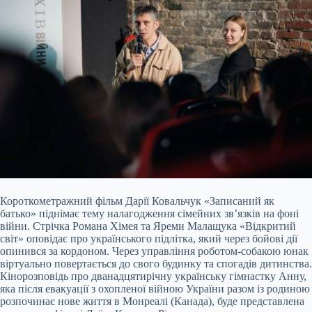
Короткометражний фільм Дарії Ковальчук «Записаний як
батько» піднімає тему налагодження сімейних зв’язків на фоні
війни. Стрічка Романа Хімея та Яреми Малащука «Відкритий
світ» оповідає про українського підлітка, який через бойові дії
опинився за кордоном. Через управління роботом-собакою юнак
віртуально повертається до свого будинку та спогадів дитинства.
Кінорозповідь про дванадцятирічну українську гімнастку Анну,
яка після евакуації з охопленої війною України разом із родиною
розпочинає нове життя в Монреалі (Канада), буде представлена