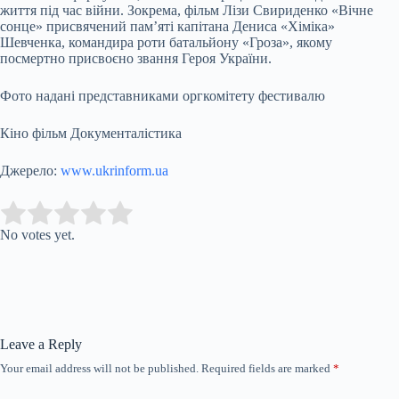
життя під час війни. Зокрема, фільм Лізи Свириденко «Вічне
сонце» присвячений пам’яті капітана Дениса «Хіміка»
Шевченка, командира роти батальйону «Гроза», якому
посмертно присвоєно звання Героя України.
Фото надані представниками оргкомітету фестивалю
Кіно фільм Документалістика
Джерело:
www.ukrinform.ua
Submit Rating
Rate this item:
No votes yet.
Leave a Reply
Your email address will not be published.
Required fields are marked
*