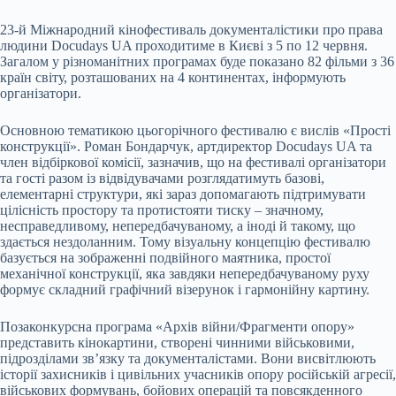
23-й Міжнародний кінофестиваль документалістики про права
людини Docudays UA проходитиме в Києві з 5 по 12 червня.
Загалом у різноманітних програмах буде показано 82 фільми з 36
країн світу, розташованих на 4 континентах, інформують
організатори.
Основною тематикою цьогорічного фестивалю є вислів «Прості
конструкції». Роман Бондарчук, артдиректор Docudays UA та
член відбіркової комісії, зазначив, що на фестивалі організатори
та гості разом із відвідувачами розглядатимуть базові,
елементарні структури, які зараз допомагають підтримувати
цілісність простору та протистояти тиску – значному,
несправедливому, непередбачуваному, а іноді й такому, що
здається нездоланним. Тому візуальну концепцію фестивалю
базується на зображенні подвійного маятника, простої
механічної конструкції, яка завдяки непередбачуваному руху
формує складний графічний візерунок і гармонійну картину.
Позаконкурсна програма «Архів війни/Фрагменти опору»
представить кінокартини, створені чинними військовими,
підрозділами зв’язку та документалістами. Вони висвітлюють
історії захисників і цивільних учасників опору російській агресії,
військових формувань, бойових операцій та повсякденного