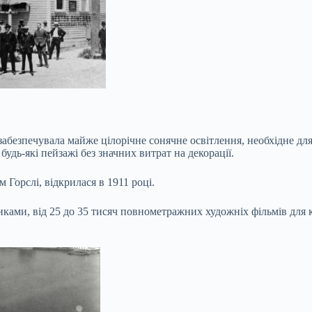
езпечувала майже цілорічне сонячне освітлення, необхідне для 
удь-які пейзажі без значних витрат на декорації.
м Горслі, відкрилася в 1911 році.
цінками, від 25 до 35 тисяч повнометражних художніх фільмів дл