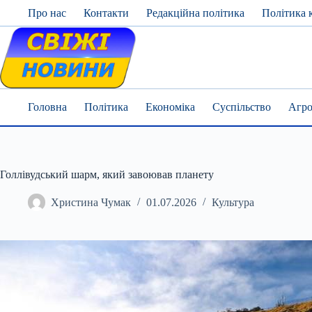
Skip
Про нас
Контакти
Редакційна політика
Політика 
to
content
Головна
Політика
Економіка
Суспільство
Агро
Голлівудський шарм, який завоював планету
Христина Чумак
01.07.2026
Культура