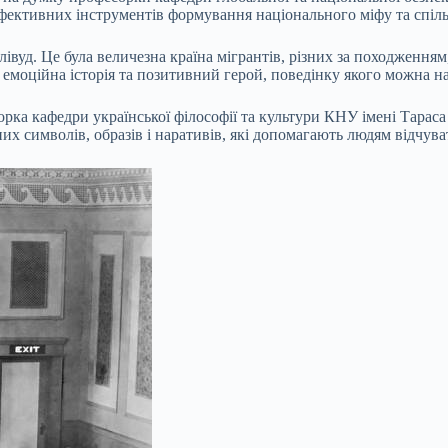
ефективних інструментів формування національного міфу та спіль
івуд. Це була величезна країна мігрантів, різних за походження
 емоційна історія та позитивний герой, поведінку якого можна на
рка кафедри української філософії та культури КНУ імені Тараса
х символів, образів і наративів, які допомагають людям відчува