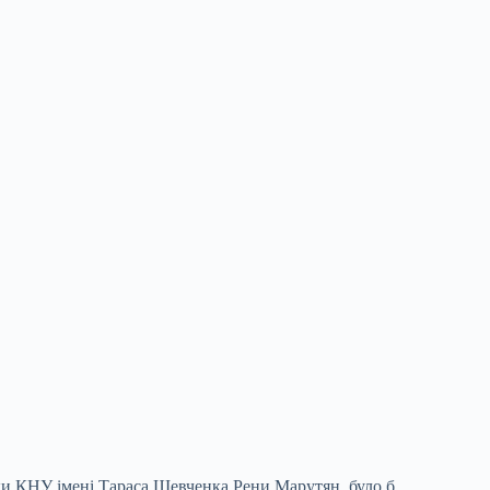
ки КНУ імені Тараса Шевченка Рени Марутян, було б