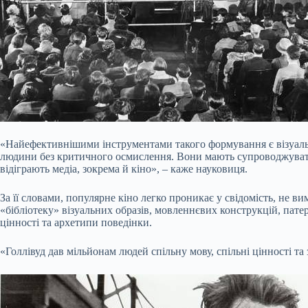
«Найефективнішими інструментами такого формування є візуальна 
людини без критичного осмислення. Вони мають супроводжувати 
відіграють медіа, зокрема й кіно», – каже науковиця.
За її словами, популярне кіно легко проникає у свідомість, не 
«бібліотеку» візуальних образів, мовленнєвих конструкцій, пате
цінності та архетипи поведінки.
«Голлівуд дав мільйонам людей спільну мову, спільні цінності т