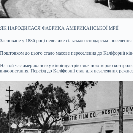
ЯК НАРОДИЛАСЯ ФАБРИКА АМЕРИКАНСЬКОЇ МРІЇ
Засноване у 1886 році невелике сільськогосподарське поселення 
Поштовхом до цього стало масове переселення до Каліфорнії кі
На той час американську кіноіндустрію значною мірою контролюва
використання. Переїзд до Каліфорнії став для незалежних режисе