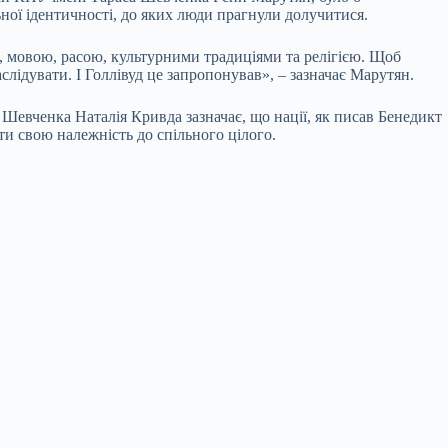
ної ідентичності, до яких люди прагнули долучитися.
м, мовою, расою, культурними традиціями та релігією. Щоб
слідувати. І Голлівуд це запропонував», – зазначає Марутян.
 Шевченка Наталія Кривда зазначає, що нації, як писав Бенедикт
ти свою належність до спільного цілого.