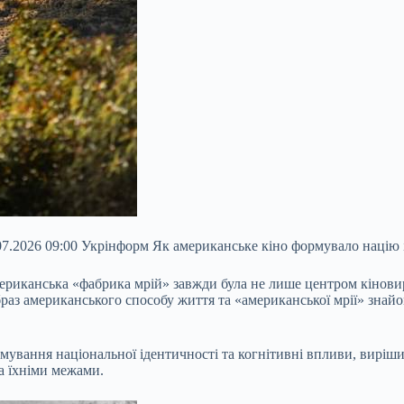
.07.2026 09:00 Укрінформ Як американське кіно формувало націю 
американська «фабрика мрій» завжди була не лише центром кіно
раз американського способу життя та «американської мрії» знайо
мування національної ідентичності та когнітивні впливи, вирішив
а їхніми межами.