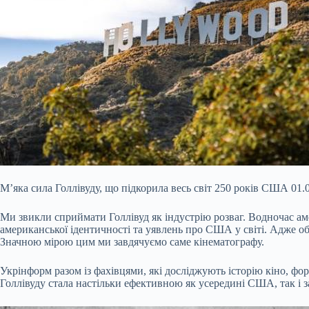
М’яка сила Голлівуду, що підкорила весь світ 250 років США 01
Ми звикли сприймати Голлівуд як індустрію розваг. Водночас 
американської ідентичності та уявлень про США у світі. Адже об
Значною мірою цим ми завдячуємо саме кінематографу.
Укрінформ разом із фахівцями, які досліджують історію кіно, фор
Голлівуду стала настільки ефективною як усередині США, так і з