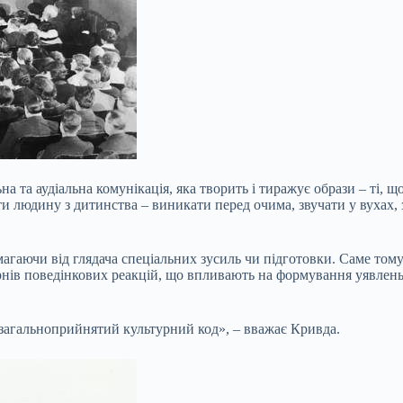
та аудіальна комунікація, яка творить і тиражує образи – ті, щ
людину з дитинства – виникати перед очима, звучати у вухах, з
вимагаючи від глядача спеціальних зусиль чи підготовки. Саме то
рнів поведінкових реакцій, що впливають на формування уявлень 
а загальноприйнятий культурний код», – вважає Кривда.