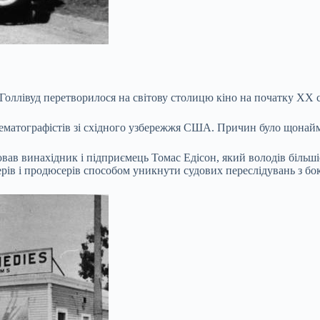
Голлівуд перетворилося на світову столицю кіно на початку ХХ с
нематографістів зі східного узбережжя США. Причин було щонай
в винахідник і підприємець Томас Едісон, який володів більшіст
рів і продюсерів способом уникнути судових переслідувань з бок