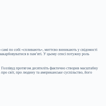
о самі по собі «спливають», миттєво виникають у свідомості
акарбовуватися в пам’яті. У цьому сенсі потужну роль
му Голлівуд протягом десятиліть фактично створив масштабну
про світ, про людину та американське суспільство, його