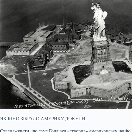
ЯК КІНО ЗІБРАЛО АМЕРИКУ ДОКУПИ
Стверджувати, що саме Голлівуд «створив» американську націю,