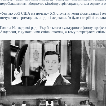
перебільшенням. Водночас кіноіндустрія справді стала одним з 
«Уявімо собі США на початку ХХ століття, коли формувався Голл
почуватися громадянами однієї держави, їм були потрібні сильна
Голова Наглядової ради Українського культурного фонду професо
Андерсон, є «уявленими спільнотами», а тому потребують спільни