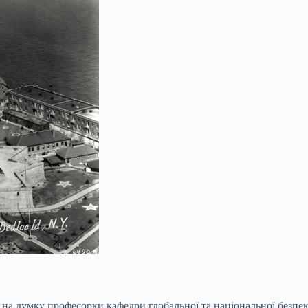
 на думку професорки кафедри глобальної та національної безпе