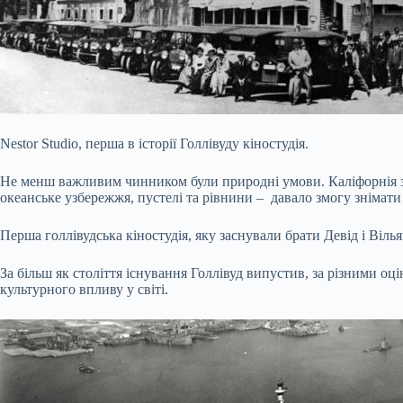
Nestor Studio, перша в історії Голлівуду кіностудія.
Не менш важливим чинником були природні умови. Каліфорнія заб
океанське узбережжя, пустелі та рівнини – давало змогу знімати б
Перша голлівудська кіностудія, яку заснували брати Девід і Вілья
За більш як століття існування Голлівуд випустив, за різними о
культурного впливу у світі.