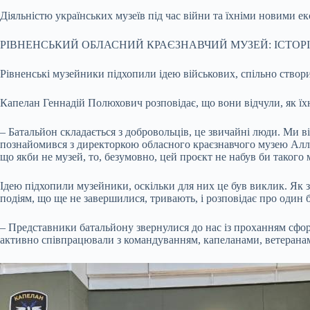
Діяльністю українських музеїв під час війни та їхніми новими 
РІВНЕНСЬКИЙ ОБЛАСНИЙ КРАЄЗНАВЧИЙ МУЗЕЙ: ІСТОРІ
Рівненські музейники підхопили ідею військових, спільно ство
Капелан Геннадій Полюхович розповідає, що вони відчули, як їхн
– Батальйон складається з добровольців, це звичайні люди. Ми в
познайомився з директоркою обласного краєзнавчого музею Алл
що якби не музей, то, безумовно, цей проєкт не набув би такого 
Ідею підхопили музейники, оскільки для них це був виклик. Як з
подіям, що ще не завершилися, тривають, і розповідає про один б
– Представники батальйону звернулися до нас із проханням сфор
активно співпрацювали з командуванням, капеланами, ветеранами