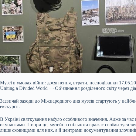
Музеї в умовах війни: досягнення, втрати, несподіванки 17.05.2
Uniting a Divided World – «Об’єднання розділеного світу через діа
Зазвичай заходи до Міжнародного дня музеїв стартують у найближ
екскурсії.
В Україні святкування набуло
особливого значення. Адже за час 
окупантами. Попри це, музейна спільнота вражає своїми зусиллям
лише сховищами для них, а й центрами документування злочинів