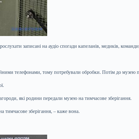
слухати записані на аудіо спогади капеланів, медиків, командирі
айними телефонами, тому потребували обробки. Потім до музею п
ї.
нагороди, які родини передали музею на тимчасове зберігання.
на тимчасове зберігання, – каже вона.