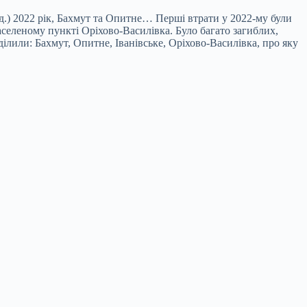
ред.) 2022 рік, Бахмут та Опитне… Перші втрати у 2022-му були
населеному пункті Оріхово-Василівка. Було багато загиблих,
ділили: Бахмут, Опитне, Іванівське, Оріхово-Василівка, про яку