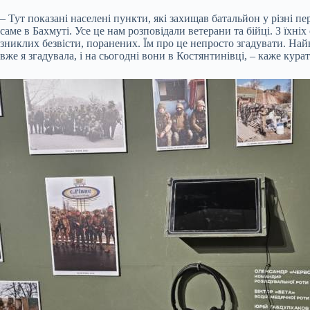
– Тут показані населені пункти, які захищав батальйон у різні пе
саме в Бахмуті. Усе це нам розповідали ветерани та бійці. З їхні
зниклих безвісти, поранених. Їм про це непросто згадувати. Найв
вже я згадувала, і на сьогодні вони в Костянтинівці, – каже кура