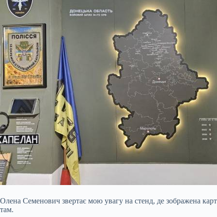
Олена Семенович звертає мою увагу на стенд, де зображена карта
там.