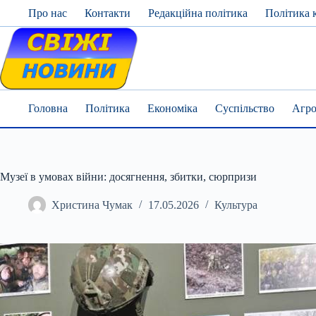
Skip
Про нас
Контакти
Редакційна політика
Політика 
to
content
Головна
Політика
Економіка
Суспільство
Агро
Музеї в умовах війни: досягнення, збитки, сюрпризи
Христина Чумак
17.05.2026
Культура