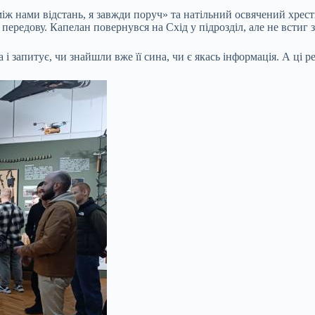
іж нами відстань, я завжди поруч» та натільний освячений хрест
передову. Капелан повернувся на Схід у підрозділ, але не встиг з
запитує, чи знайшли вже її сина, чи є якась інформація. А ці реч