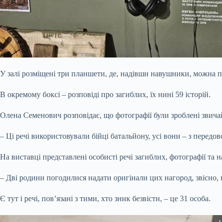
У залі розміщені три планшети, де, надівши навушники, можна про
В окремому боксі – розповіді про загиблих, їх нині 59 історій.
Олена Семенович розповідає, що фотографії були зроблені звич
– Ці речі використовували бійці батальйону, усі вони – з передово
На виставці представлені особисті речі загиблих, фотографії та 
– Дві родини погодилися надати оригінали цих нагород, звісно, 
Є тут і речі, пов’язані з тими, хто зник безвісти, – це 31 особа.