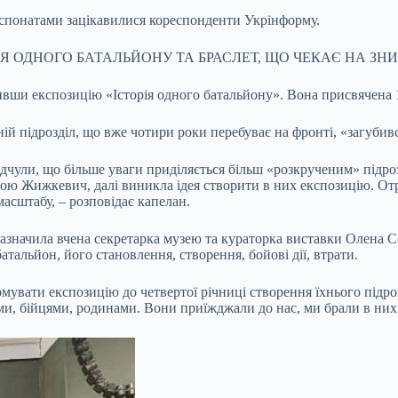
експонатами зацікавилися кореспонденти Укрінформу.
Я ОДНОГО БАТАЛЬЙОНУ ТА БРАСЛЕТ, ЩО ЧЕКАЄ НА ЗНИ
ривши експозицію «Історія одного батальйону». Вона присвячена
ій підрозділ, що вже чотири роки перебуває на фронті, «загубив
ідчули, що більше уваги приділяється більш «розкрученим» підро
ою Жижкевич, далі виникла ідея створити в них експозицію. От
масштабу, – розповідає капелан.
азначила вчена секретарка музею та кураторка виставки Олена Се
атальйон, його становлення, створення, бойові дії, втрати.
мувати експозицію до четвертої річниці створення їхнього підро
, бійцями, родинами. Вони приїжджали до нас, ми брали в них і