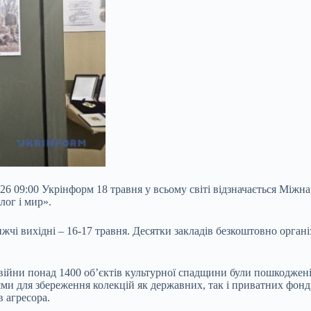
026 09:00 Укрінформ 18 травня у всьому світі відзначається Міжн
лог і мир».
чі вихідні – 16-17 травня. Десятки закладів безкоштовно організ
війни понад 1400 об’єктів культурної спадщини були пошкоджені 
и для збереження колекцій як державних, так і приватних фондів
 агресора.