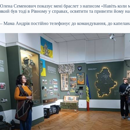
Олена Семенович показує мені браслет з написом «Навіть коли м
який був тоді в Рівному у справах, освятити та привезти йому на 
– Мама Андрія постійно телефонує до командування, до капелана і 