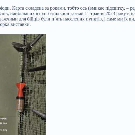
ріоди. Карта складена за роками, тобто ось (вмикає підсвітку, – 
х слів, найбільших втрат батальйон зазнав 11 травня 2023 року в 
ажчими для бійців були п’ять населених пунктів, і саме ми їх ви
торка виставки.