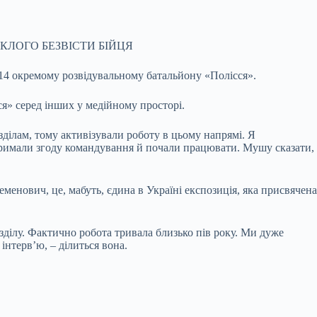
КЛОГО БЕЗВІСТИ БІЙЦЯ
 14 окремому розвідувальному батальйону «Полісся».
ся» серед інших у медійному просторі.
зділам, тому активізували роботу в цьому напрямі. Я
римали згоду командування й почали працювати. Мушу сказати,
менович, це, мабуть, єдина в Україні експозиція, яка присвячена
зділу. Фактично робота тривала близько пів року. Ми дуже
нтерв’ю, – ділиться вона.