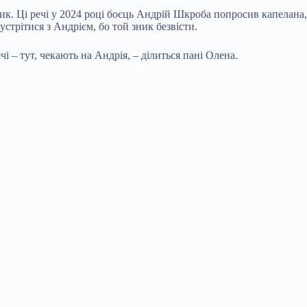
ик. Ці речі у 2024 році боєць Андрій Шкроба попросив капелана,
устрітися з Андрієм, бо той зник безвісти.
і – тут, чекають на Андрія, – ділиться пані Олена.