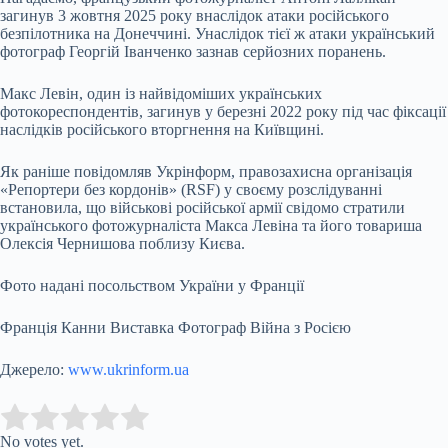
загинув 3 жовтня 2025 року внаслідок атаки російського
безпілотника на Донеччині. Унаслідок тієї ж атаки український
фотограф Георгій Іванченко зазнав серйозних поранень.
Макс Левін, один із найвідоміших українських
фотокореспондентів, загинув у березні 2022 року під час фіксації
наслідків російського вторгнення на Київщині.
Як раніше повідомляв Укрінформ, правозахисна організація
«Репортери без кордонів» (RSF) у своєму розслідуванні
встановила, що військові російської армії свідомо стратили
українського фотожурналіста Макса Левіна та його товариша
Олексія Чернишова поблизу Києва.
Фото надані посольством України у Франції
Франція Канни Виставка Фотограф Війна з Росією
Джерело:
www.ukrinform.ua
Submit Rating
Rate this item:
No votes yet.