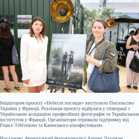
Ініціатором проєкту «Небесні погляди» виступило Посольство
України у Франції. Реалізація проєкту відбулася у співпраці з
Українською асоціацією професійних фотографів та Українським
інститутом у Франції. Організатори отримали підтримку від
France Télévisions та Каннського кінофестивалю.
Нагадаємо, французький фотожурналіст Антоні Лаллікан