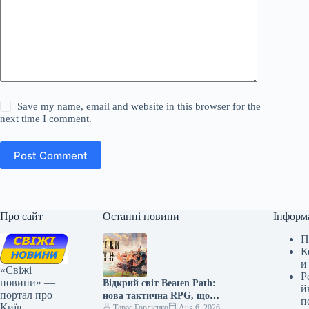
Save my name, email and website in this browser for the
next time I comment.
Post Comment
Про сайт
Останні новини
Інформ
П
К
и
«Свіжі
Р
новини» —
Відкрий світ Beaten Path:
й
портал про
нова тактична RPG, що
п
Київ,
захопить дух Final Fantasy
Тарас Гордієнко
Aug 6, 2026