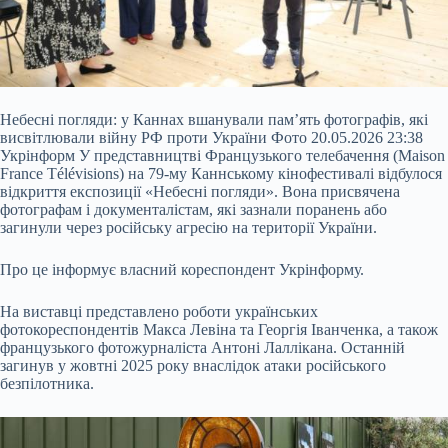
Небесні погляди: у Каннах вшанували пам’ять фотографів, які
висвітлювали війну РФ проти України Фото 20.05.2026 23:38
Укрінформ У представництві Французького телебачення (Maison
France Télévisions) на 79-му Каннському кінофестивалі відбулося
відкриття експозиції «Небесні погляди». Вона присвячена
фотографам і документалістам, які зазнали поранень або
загинули через російську агресію на території України.
Про це інформує власний кореспондент Укрінформу.
На виставці представлено
роботи українських
фотокореспондентів Макса Левіна та Георгія Іванченка, а також
французького фотожурналіста Антоні Лаллікана. Останній
загинув у жовтні 2025 року внаслідок атаки російського
безпілотника.