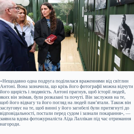
«Нещодавно одна подруга поділилася враженнями від світлин
Антоні. Вона зазначила, що крізь його фотографії можна відчути
його щирість і людяність. Антоні прагнув, щоб історії людей,
яких він знімав, були розказані та почуті. Він заслужив на те,
щоб його відвагу та його погляд на людей пам’ятали. Також він
заслуговує на те, щоб винні у його загибелі були притягнуті до
відповідальності, постали перед судом і зазнали покарання», —
заявила вдова фотожурналіста Аїда Лаллікан під час отримання
нагороди.