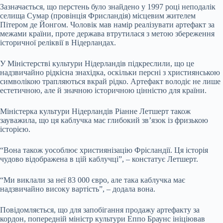
Зазначається, що перстень було знайдено у 1997 році неподалік
селища Сумар (провінція Фрисландія) місцевим жителем
Пітером де Йонгом. Чоловік мав намір реалізувати артефакт за
межами країни, проте держава втрутилася з метою збереження
історичної реліквії в Нідерландах.
У Міністерстві культури Нідерландів підкреслили, що це
надзвичайно рідкісна знахідка, оскільки персні з християнською
символікою трапляються вкрай рідко. Артефакт володіє не лише
естетичною, але й значною історичною цінністю для країни.
Міністерка культури Нідерландів Ріанне Летшерт також
зауважила, що ця каблучка має глибокий зв’язок із фризькою
історією.
“Вона також уособлює християнізацію Фрісландії. Ця історія
чудово відображена в цій каблучці”, – констатує Летшерт.
“Ми виклали за неї 83 000 євро, але така каблучка має
надзвичайно високу вартість”, – додала вона.
Повідомляється, що для запобігання продажу артефакту за
кордон, попередній міністр культури Еппо Браунс ініціював