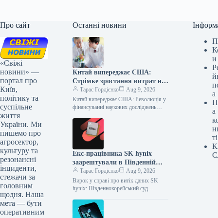
Про сайт
Останні новини
Інформ
П
К
и
«Свіжі
Р
новини» —
Китай випереджає США:
й
портал про
Стрімке зростання витрат на
п
Київ,
наукові дослідження
Тарас Гордієнко
Aug 9, 2026
а
політику та
Китай випереджає США: Революція у
П
суспільне
фінансуванні наукових досліджень
а
життя
Стрімкий науково-технічний прогрес
к
вимагає значних інвестицій, і в
України. Ми
н
глобальній гонці за лідерство…
пишемо про
ті
агросектор,
К
культуру та
Екс-працівника SK hynix
С
резонансні
заарештували в Південній
інциденти,
Кореї за передачу секретних
Тарас Гордієнко
Aug 9, 2026
стежачи за
документів китайській
Вирок у справі про витік даних SK
головним
компанії
hynix: Південнокорейський суд
щодня. Наша
залишив чинним вирок колишньому
мета — бути
співробітнику Верховний суд Сеула
оперативним
підтримав рішення…