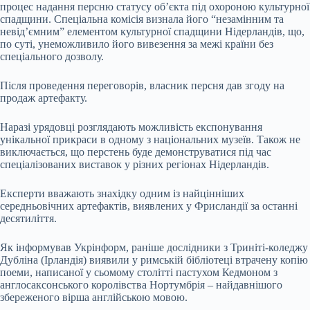
процес надання персню статусу об’єкта під охороною культурної
спадщини. Спеціальна комісія визнала його “незамінним та
невід’ємним” елементом культурної спадщини Нідерландів, що,
по суті, унеможливило його вивезення за межі країни без
спеціального дозволу.
Після проведення переговорів, власник персня дав згоду на
продаж артефакту.
Наразі урядовці розглядають можливість експонування
унікальної прикраси в одному з національних музеїв. Також не
виключається, що перстень буде демонструватися під час
спеціалізованих виставок у різних регіонах Нідерландів.
Експерти вважають знахідку одним із найцінніших
середньовічних артефактів, виявлених у Фрисландії за останні
десятиліття.
Як інформував Укрінформ, раніше дослідники з Триніті-коледжу
Дубліна (Ірландія) виявили у римській бібліотеці втрачену копію
поеми, написаної у сьомому столітті пастухом Кедмоном з
англосаксонського королівства Нортумбрія – найдавнішого
збереженого вірша англійською мовою.