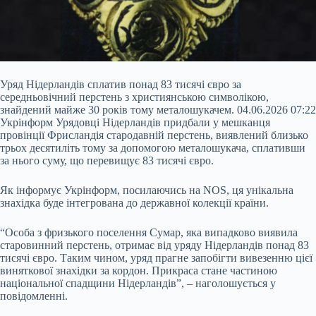
Уряд Нідерландів сплатив понад 83 тисячі євро за
середньовічний перстень з християнською символікою,
знайдений майже 30 років тому металошукачем. 04.06.2026 07:22
Укрінформ Урядовці Нідерландів придбали у мешканця
провінції Фрисландія стародавній перстень, виявлений близько
трьох десятиліть тому за допомогою металошукача, сплативши
за нього суму, що перевищує 83 тисячі євро.
Як інформує Укрінформ, посилаючись на NOS, ця унікальна
знахідка буде інтегрована до державної колекції країни.
“Особа з фризького поселення Сумар, яка випадково виявила
старовинний перстень, отримає від уряду Нідерландів понад 83
тисячі євро. Таким чином, уряд прагне запобігти вивезенню цієї
виняткової знахідки за кордон. Прикраса стане частиною
національної спадщини Нідерландів”, – наголошується у
повідомленні.