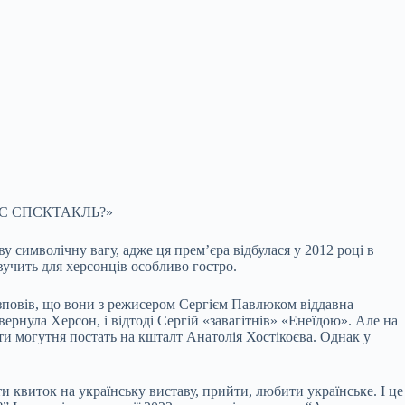
КЄ СПЄКТАКЛЬ?»
 символічну вагу, адже ця прем’єра відбулася у 2012 році в
вучить для херсонців особливо гостро.
повів, що вони з режисером Сергієм Павлюком віддавна
рнула Херсон, і відтоді Сергій «завагітнів» «Енеїдою». Але на
ати могутня постать на кшталт Анатолія Хостікоєва. Однак у
и квиток на українську виставу, прийти, любити українське. І це