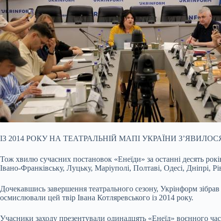
ІЗ 2014 РОКУ НА ТЕАТРАЛЬНІЙ МАПІ УКРАЇНИ З’ЯВИЛО
Тож хвилю сучасних постановок «Енеїди» за останні десять рокі
Івано-Франківську, Луцьку, Маріуполі, Полтаві, Одесі, Дніпрі, Р
Дочекавшись завершення театрального сезону, Укрінформ зібрав к
осмислювали цей твір Івана Котляревського із 2014 року.
Учасники заходу презентували одинадцять «Енеїд» воєнного часу