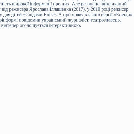
тність широкої інформації про них. Але резонанс, викликаний
від режисера Ярослава Ілляшенка (2017), у 2018 році режисер
 для дітей «Слідами Енея». А про появу власної версії «Енеїди»
рінформі повідомив український журналіст, театрознавець,
а відтепер оголошується інтерактивною.