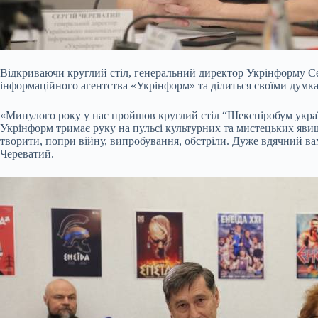
Відкриваючи круглий стіл, генеральний директор Укрінформу Се
інформаційного агентства «Укрінформ» та ділиться своїми думка
«Минулого року у нас пройшов круглий стіл “Шекспіробум україн
Укрінформ тримає руку на пульсі культурних та мистецьких яви
творити, попри війну, випробування, обстріли. Дуже вдячний вам
Череватий.