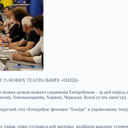
СЯ 15 НОВИХ ТЕАТРАЛЬНИХ «ЕНЕЇД»
в можна цілком назвати справжнім Енеїдобумом – за цей період н
івному, Хмельницькому, Харкові, Черкасах, Києві (пʼять прем’єр),
руглий стіл «Енеїдобум: феномен “Енеїди” в українському театрі 
, однак, поки готувався цей матеріал, надійшло важливе уточнен