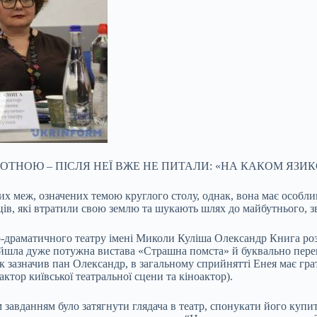
РОТНОЮ – ПІСЛЯ НЕЇ ВЖЕ НЕ ПИТАЛИ: «НА КАКОМ ЯЗИ
 меж, означених темою круглого столу, однак, вона має особливу
нців, які втратили свою землю та шукають шлях до майбутнього, з
-драматичного театру імені Миколи Куліша Олександр Книга роз
ийшла дуже потужна вистава «Страшна помста» й буквально переве
 як зазначив пан Олександр, в загальному сприйнятті Енея має гр
тор київської театральної сцени та кіноактор).
 завданням було затягнути глядача в театр, спонукати його купит