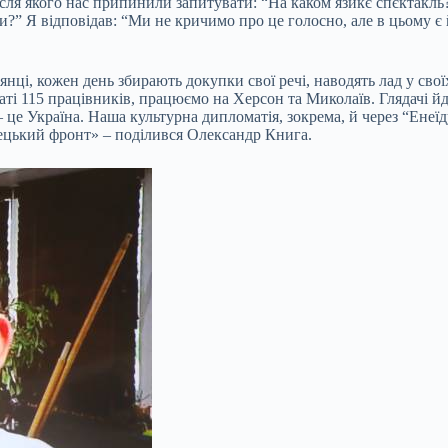
я якого нас припинили запитувати: “На каком язикє спєктакль?” 
” Я відповідав: “Ми не кричимо про це голосно, але в цьому є й
янці, кожен день збирають докупки свої речі, наводять лад у сво
таті 115 працівників, працюємо на Херсон та Миколаїв. Глядачі й
е Україна. Наша культурна дипломатія, зокрема, й через “Енеїду
стецький фронт» – поділився Олександр Книга.