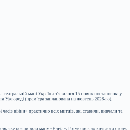
а театральній мапі України з’явилося 15 нових постановок: у
 та Ужгороді (прем’єра запланована на жовтень 2026-го).
часів війни» практично всіх митців, які ставили, вивчали та
ня, яке розширило мапу «Енеїд». Готуючись до круглого столу,