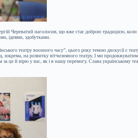
ргій Череватий наголосив, що вже стає доброю традицією, коли
ми, ідеями, здобутками.
ського театру воєнного часу”, цього року темою дискусії є теат
щ, зокрема, на розвитку вітчизняного театру. І ми продовжува
 за це й вірю у вас, як і в нашу перемогу. Слава українському т