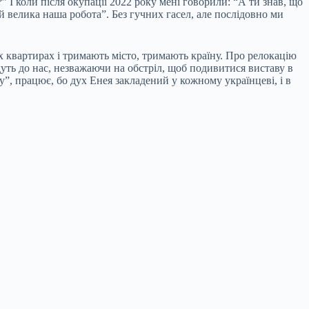
І коли після окупації 2022 року мені говорили: “А ти знав, що
 велика наша робота”. Без гучних гасел, але послідовно ми
їх квартирах і тримають місто, тримають країну. Про релокацію
дуть до нас, незважаючи на обстріл, щоб подивитися виставу в
”, працює, бо дух Енея закладений у кожному українцеві, і в