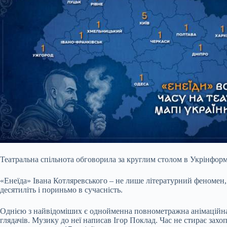
Театральна спільнота обговорила за круглим столом в Укрінформ
«Енеїда» Івана Котляревського – не лише літературний феномен, 
десятиліть і пориньмо в сучасність.
Однією з найвідоміших є однойменна повнометражна
анімаційн
глядачів. Музику до неї написав Ігор Поклад. Час не стирає зах