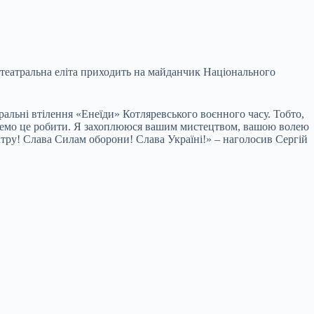
 театральна еліта приходить на майданчик Національного
ральні втілення «Енеїди» Котляревського воєнного часу. Тобто,
тимемо це робити. Я захоплююся вашим мистецтвом, вашою волею
еатру! Слава Силам оборони! Слава Україні!» – наголосив Сергій