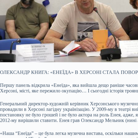
ОЛЕКСАНДР КНИГА: «ЕНЕЇДА» В ХЕРСОНІ СТАЛА ПОВО
Першу панель відкрила «Енеїда», яка вийшла дещо раніше часових
Херсоні, місті, яке пережило окупацію… І сьогодні історія троя
Генеральний директор-художній керівник Херсонського музично
провадили в Херсоні лагідну українізацію. У 2009-му в театрі в
постановку не було грошей і не було актора на роль Енея, адже,
2012-му вирішили ставити. Енея грав Олександр Мельник (нині ак
«Наша “Енеїда” – це була легка музична вистава, оскільки нашим