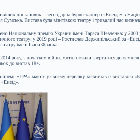
ковіших постановок – легендарна бурлеск-опера «Енеїда» в Націо
ля Сумська. Вистава була візитівкою театру і тривалий час визна
ручено Національну премію України імені Тараса Шевченка: у 2003
чного театру; у 2019 році – Ростислав Держипільський за «Енеїд
театру імені Івана Франка.
 2014 року, з початком війни, митці почали звертатися до осмисле
льок до вистав 18+.
-премії «ГРА» мають у своєму переліку заявників із виставою «Е
 «Енеїд».