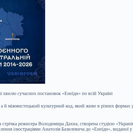
і хвилю сучасних постановок «Енеїди» по всій Україні
а й міжмистецький культурний код, який живе в різних формах уж
а стрічка режисера Володимира Дахна, створена студією «Украніма
оплення ілюстраціями Анатолія Базилевича до «Енеїди», виданої у