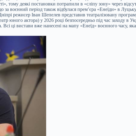
і», тому деякі постановки потрапили в «сліпу зону» через відсу
за воєнний період також відбулася прем’єра «Енеїди» в Луцьку 
Дніпрі режисер Іван Шепелев представив театралізовану програму
р юного актора) у 2026 році безпосередньо під час заходу в Ук
 Всі ці вистави вже нанесені на мапу «Енеїд» воєнного часу, як