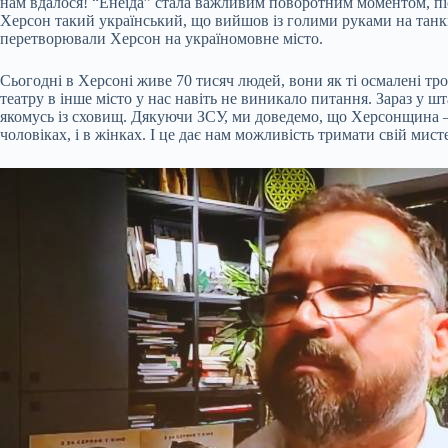
нам вдалося! “Енеїда” стала важливим поворотним моментом, післ
Херсон такий український, що вийшов із голими руками на танки?
перетворювали Херсон на україномовне місто.
Сьогодні в Херсоні живе 70 тисяч людей, вони як ті осмалені тро
театру в інше місто у нас навіть не виникало питання. Зараз у ш
якомусь із сховищ. Дякуючи ЗСУ, ми доведемо, що Херсонщина – ц
чоловіках, і в жінках. І це дає нам можливість тримати свій ми