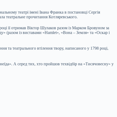
нальному театрі імені Івана Франка в постановці Сергія
чала театральне прочитання Котляревського.
 році її отримав Віктор Шулаков разом із Марком Бровуном за
у» (разом із виставами «Hamlet», «Вона – Земля» та «Оскар і
ння та театрального втілення твору, написаного у 1798 році,
неїда». А серед тих, хто пройшов техвідбір на «Тисячовесну» у