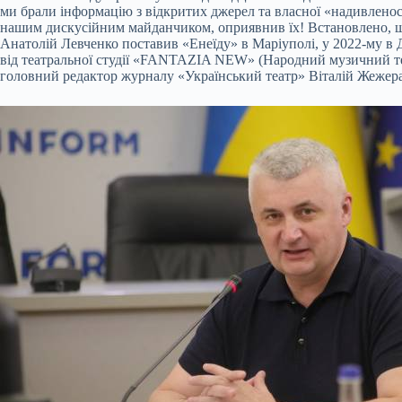
ми брали інформацію з відкритих джерел та власної «надивленост
нашим дискусійним майданчиком, оприявнив їх! Встановлено, що 
Анатолій Левченко поставив «Енеїду» в Маріуполі, у 2022-му в 
від театральної студії «FANTAZIA NEW» (Народний музичний теат
головний редактор журналу «Український театр» Віталій Жежера.