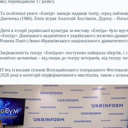
яку перевидавали 17 разів!).
Та особливої уваги «Енеїді» завжди надавав театр, серед найзна
Данченка (1986). Енея зіграв Анатолій Хостікоєв, Дідону – Ната
Двічі в історії української культури за виставу «Енеїда» було в
«Енеїду» Донецького академічного українського музично-драмати
Рожева Пані») Івано-Франківського національного драматичного 
Зацікавленість театру «Енеїдою» поступово набирала обертів, і з
помітно активніше – від опери до театру ветеранів, від театру ля
Пʼять із восьми сезонів Всеукраїнського театрального Фестивалю
2026 році в категорії перформативного мистецтва, також є кілька