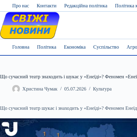
Skip
Про нас
Контакти
Редакційна політика
Політика 
to
content
Головна
Політика
Економіка
Суспільство
Агро
Що сучасний театр знаходить і шукає у «Енеїді»? Феномен «Ене
Христина Чумак
05.07.2026
Культура
Що сучасний театр шукає і знаходить у «Енеїді»? Феномен Енеї