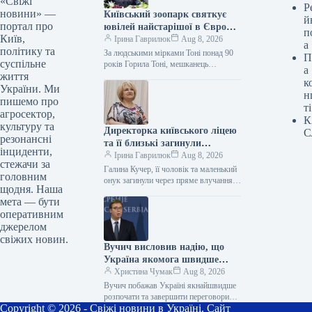
«Свіжі
Р
новини» —
Київський зоопарк святкує
й
портал про
ювілей найстарішої в Європі
п
Київ,
горили.
Ірина Гаврилюк
Aug 8, 2026
а
політику та
За людськими мірками Тоні понад 90
П
суспільне
років Горила Тоні, мешканець
а
життя
Київського зоопарку, відзначає своє
к
52-річчя. З цієї нагоди він отримав…
України. Ми
н
пишемо про
ті
агросектор,
К
культуру та
Директорка київського ліцею
С
резонансні
та її близькі загинули
інциденти,
внаслідок нападу Росії.
Ірина Гаврилюк
Aug 8, 2026
стежачи за
Галина Кучер, її чоловік та маленький
головним
онук загинули через пряме влучання
щодня. Наша
російського дрона в житло Директорка
мета — бути
київського ліцею №124 Галина…
оперативним
джерелом
свіжих новин.
Вучич висловив надію, що
Україна якомога швидше
завершить переговори щодо
Христина Чумак
Aug 8, 2026
всіх кластерів з ЄС.
Вучич побажав Україні якнайшвидше
розпочати та завершити переговори
Copyright © 2026 - Свіжі новини в Україні. Сайт
щодо всіх кластерів з ЄС 08.08.2026