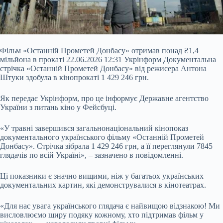
Фільм «Останній Прометей Донбасу» отримав понад ₴1,4
мільйона в прокаті 22.06.2026 12:31 Укрінформ Документальна
стрічка «Останній Прометей Донбасу» від режисера Антона
Штуки здобула в кінопрокаті 1 429 246 грн.
Як передає Укрінформ, про це інформує Державне агентство
України з питань кіно у Фейсбуці.
«У травні завершився загальнонаціональний кінопоказ
документального українського фільму «Останній Прометей
Донбасу». Стрічка зібрала 1 429 246 грн, а її переглянули 7845
глядачів по всій Україні»,
– зазначено в повідомленні.
Ці показники є значно вищими, ніж у багатьох українських
документальних картин, які демонструвалися в кінотеатрах.
«Для нас увага українського глядача є найвищою відзнакою! Ми
висловлюємо щиру подяку кожному, хто підтримав фільм у