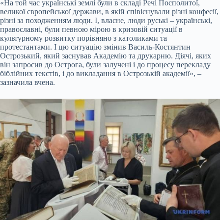
«На той час українські землі були в складі Речі Посполитої,
великої європейської держави, в якій співіснували різні конфесії,
різні за походженням люди. І, власне, люди руські – українські,
православні, були певною мірою в кризовій ситуації в
культурному розвитку порівняно з католиками та
протестантами. І цю ситуацію змінив Василь-Костянтин
Острозький, який заснував Академію та друкарню. Діячі, яких
він запросив до Острога, були залучені і до процесу перекладу
біблійних текстів, і до викладання в Острозькій академії», –
зазначила вчена.