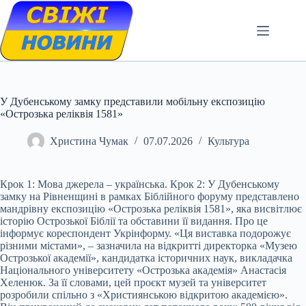
Skip
to
content
У Дубенському замку представили мобільну експозицію
«Острозька реліквія 1581»
Христина Чумак
07.07.2026
Культура
Крок 1: Мова джерела – українська. Крок 2: У Дубенському
замку на Рівненщині в рамках Біблійного форуму представлено
мандрівну експозицію «Острозька реліквія 1581», яка висвітлює
історію Острозької Біблії та обставини її видання. Про це
інформує кореспондент Укрінформу. «Ця виставка подорожує
різними містами», – зазначила на відкритті директорка «Музею
Острозької академії», кандидатка історичних наук, викладачка
Національного університету «Острозька академія» Анастасія
Хеленюк. За її словами,
цей проєкт музей та університет
розробили спільно з «Християнською відкритою академією».