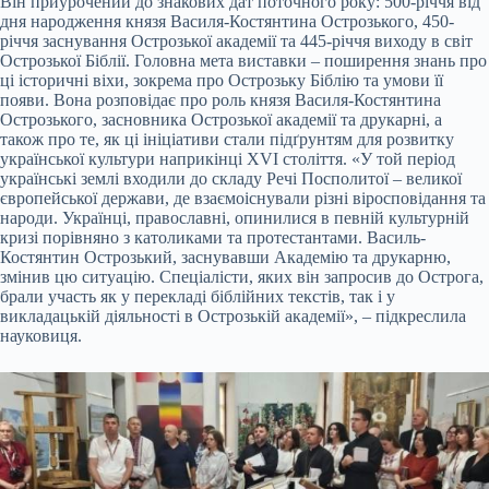
Він приурочений до знакових дат поточного року: 500-річчя від
дня народження князя Василя-Костянтина Острозького, 450-
річчя заснування Острозької академії та 445-річчя виходу в світ
Острозької Біблії. Головна мета виставки – поширення знань про
ці історичні віхи, зокрема про Острозьку Біблію та умови її
появи. Вона розповідає про роль князя Василя-Костянтина
Острозького, засновника Острозької академії та друкарні, а
також про те, як ці ініціативи стали підґрунтям для розвитку
української культури наприкінці XVI століття. «У той період
українські землі входили до складу Речі Посполитої – великої
європейської держави, де взаємоіснували різні віросповідання та
народи. Українці, православні, опинилися в певній культурній
кризі порівняно з католиками та протестантами. Василь-
Костянтин Острозький, заснувавши Академію та друкарню,
змінив цю ситуацію. Спеціалісти, яких він запросив до Острога,
брали участь як у перекладі біблійних текстів, так і у
викладацькій діяльності в Острозькій академії», – підкреслила
науковиця.