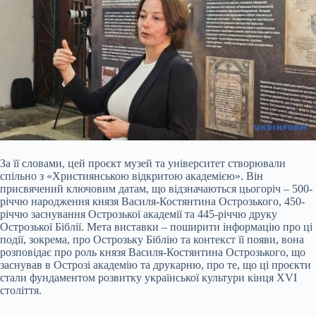
За її словами, цей проєкт музей та університет створювали
спільно з «Християнською відкритою академією». Він
присвячений ключовим датам, що відзначаються цьогоріч – 500-
річчю народження князя Василя-Костянтина Острозького, 450-
річчю заснування Острозької академії та 445-річчю друку
Острозької Біблії. Мета виставки – поширити інформацію про ці
події, зокрема, про Острозьку Біблію та контекст її появи, вона
розповідає про роль князя Василя-Костянтина Острозького, що
заснував в Острозі академію та друкарню, про те, що ці проєкти
стали фундаментом розвитку української культури кінця XVI
століття.