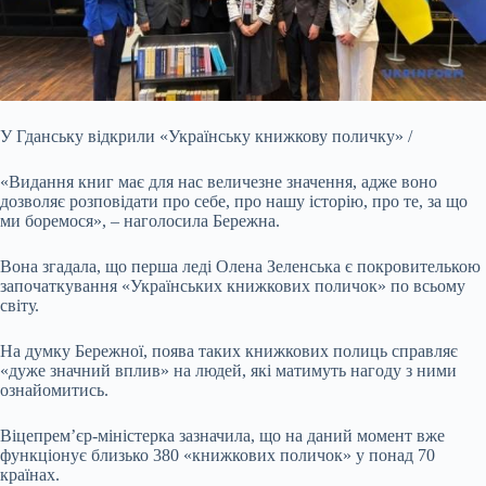
У Гданську відкрили «Українську книжкову
поличку» /
«Видання книг має для нас величезне значення, адже воно
дозволяє розповідати про себе, про нашу історію, про те, за що
ми боремося», – наголосила Бережна.
Вона згадала, що перша леді Олена Зеленська є покровителькою
започаткування «Українських книжкових поличок» по всьому
світу.
На думку Бережної, поява таких книжкових полиць справляє
«дуже значний вплив» на людей, які матимуть нагоду з ними
ознайомитись.
Віцепрем’єр-міністерка зазначила, що на даний момент вже
функціонує близько 380 «книжкових поличок» у понад 70
країнах.