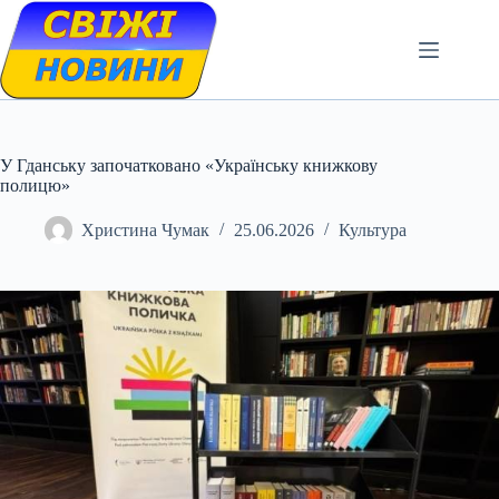
Skip
to
content
У Гданську започатковано «Українську книжкову
полицю»
Христина Чумак
25.06.2026
Культура