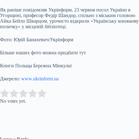
Як раніше повідомляв Укрінформ, 23 червня посол України в
Угорщині, професор Федір Шандор, спільно з міським головою
Айка Бейло Шварцом, урочисто відкрили «Українську книжкову
поличку» у місцевій бібліотеці.
Фото: Юрій Банахевич/Укрінформ
Більше наших фото можна придбати тут
Книги Польща Бережна Мінкульт
Джерело:
www.ukrinform.ua
Submit Rating
Rate this item:
No votes yet.