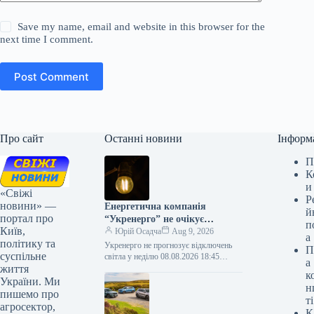
Save my name, email and website in this browser for the
next time I comment.
Post Comment
Про сайт
Останні новини
Інформ
П
К
и
«Свіжі
Р
новини» —
Енергетична компанія
й
портал про
“Укренерго” не очікує
п
Київ,
вимкнень електроенергії в
Юрій Осадча
Aug 9, 2026
а
політику та
неділю.
Укренерго не прогнозує відключень
П
суспільне
світла у неділю 08.08.2026 18:45
а
життя
Укрінформ В Україні на неділю, 9
к
серпня, не передбачаються жодні
України. Ми
н
обмеження…
пишемо про
ті
агросектор,
К