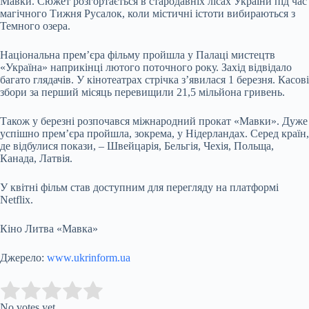
Мавки. Сюжет розгортається в стародавніх лісах України під час
магічного Тижня Русалок, коли містичні істоти вибираються з
Темного озера.
Національна прем’єра фільму пройшла у Палаці мистецтв
«Україна» наприкінці лютого поточного року. Захід відвідало
багато глядачів. У кінотеатрах стрічка з’явилася 1 березня. Касові
збори за перший місяць перевищили 21,5 мільйона гривень.
Також у березні розпочався міжнародний прокат «Мавки». Дуже
успішно прем’єра пройшла, зокрема, у Нідерландах. Серед країн,
де відбулися покази, – Швейцарія, Бельгія, Чехія, Польща,
Канада, Латвія.
У квітні фільм став доступним для перегляду на платформі
Netflix.
Кіно Литва «Мавка»
Джерело:
www.ukrinform.ua
Submit Rating
Rate this item:
No votes yet.