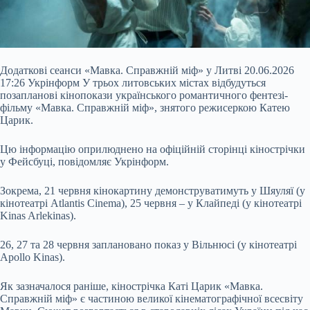
Додаткові сеанси «Мавка. Справжній міф» у Литві 20.06.2026
17:26 Укрінформ У трьох литовських містах відбудуться
позапланові кінопокази українського романтичного фентезі-
фільму «Мавка. Справжній міф», знятого режисеркою Катею
Царик.
Цю інформацію оприлюднено на офіційній сторінці кінострічки
у Фейсбуці, повідомляє Укрінформ.
Зокрема, 21 червня кінокартину демонструватимуть у Шяуляї (у
кінотеатрі Atlantis Cinema), 25 червня – у Клайпеді (у кінотеатрі
Kinas Arlekinas).
26, 27 та 28 червня
заплановано показ у Вільнюсі (у кінотеатрі
Apollo Kinas).
Як зазначалося раніше, кінострічка Каті Царик «Мавка.
Справжній міф» є частиною великої кінематографічної всесвіту