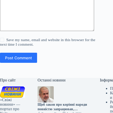
Save my name, email and website in this browser for the
next time I comment.
Post Comment
Про сайт
Останні новини
Інформ
П
К
и
«Свіжі
Р
новини» —
Щоб закон про корінні народи
й
портал про
повністю запрацював,
п