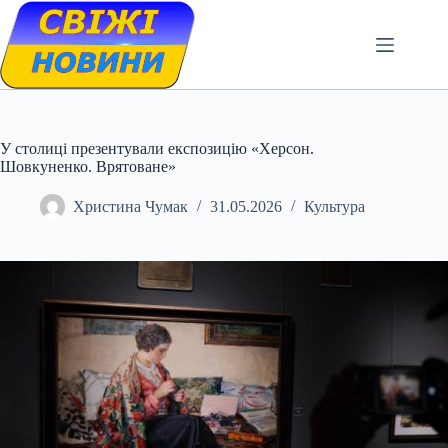
Skip
to
content
У столиці презентували експозицію «Херсон.
Шовкуненко. Врятоване»
Христина Чумак
31.05.2026
Культура