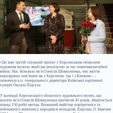
«Це вже третій спільний проєкт з Херсонським обласним
художнім музеєм, який ми реалізуємо за час повномасштабної
війни. Нас зблизило ім’я Олексія Шовкуненка, чиє життя
нерозривно пов’язане як з Херсоном, так і з Києвом», –
зазначила в.о. генерального директора Київської картинної
галереї Оксана Підсуха.
У колекції Херсонського обласного художнього музею, що
носить ім’я Олексія Шовкуненка протягом 45 років, зберігається
понад 150 робіт митця. Визнаний майстер портретного та
пейзажного живопису народився неподалік Херсона 21 березня