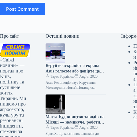
Post Comment
Про сайт
Останні новини
Інформ
П
К
и
«Свіжі
Р
новини» —
Керуйте яскравістю екрана
й
портал про
Asus голосом або довірте це
п
Київ,
штучному інтелекту
Тарас Гордієнко
Aug 8, 2026
а
політику та
Asus Революціонізує Керування
П
суспільне
Моніторами: Новий Погляд на
а
життя
Налаштування з Допомогою
к
Штучного Інтелекту Відтепер
України. Ми
н
власникам моніторів Asus більше не
пишемо про
ті
потрібно витрачати…
агросектор,
К
культуру та
Маск: Будівництво заводів на
С
резонансні
Місяці — неминуче, роботи
інциденти,
вже тут
Тарас Гордієнко
Aug 8, 2026
стежачи за
SpaceX: від космічних вантажів до
головним