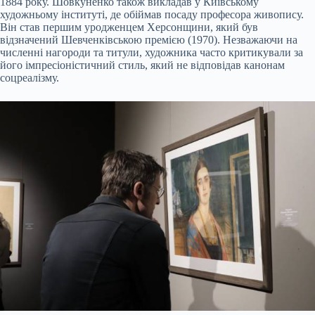
1884 року. Шовкуненко також викладав у Київському
художньому інституті, де обіймав посаду професора живопису.
Він став першим уродженцем Херсонщини, який був
відзначений Шевченківською премією (1970). Незважаючи на
численні нагороди та титули, художника часто критикували за
його імпресіоністичний стиль, який не відповідав канонам
соцреалізму.