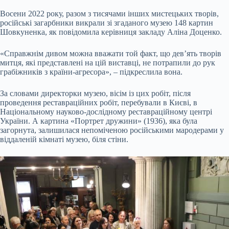
Восени 2022 року, разом з тисячами інших мистецьких творів,
російські загарбники викрали зі згаданого музею 148 картин
Шовкуненка, як повідомила керівниця закладу Аліна Доценко.
«Справжнім дивом можна вважати той факт, що дев’ять творів
митця, які представлені на цій виставці, не потрапили до рук
грабіжників з країни-агресора», – підкреслила вона.
За словами директорки музею, вісім із цих робіт, після
проведення реставраційних робіт, перебували в Києві, в
Національному науково-дослідному реставраційному центрі
України. А картина «Портрет дружини» (1936), яка була
загорнута, залишилася непоміченою російськими мародерами у
віддаленій кімнаті музею, біля стіни.