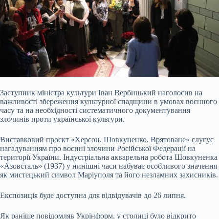
Заступник міністра культури Іван Вербицький наголосив на
важливості збереження культурної спадщини в умовах воєнного
часу та на необхідності систематичного документування
злочинів проти української культури.
Виставковий проєкт «Херсон. Шовкуненко. Врятоване» слугує
нагадуванням про воєнні злочини Російської Федерації на
території України. Індустріальна акварельна робота Шовкуненка
«Азовсталь» (1937) у нинішні часи набуває особливого значення
як мистецький символ Маріуполя та його незламних захисників.
Експозиція буде доступна для відвідувачів до 26 липня.
Як раніше повідомляв Укрінформ, у столиці було відкрито