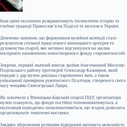
Інші цінні експонати розкриватимуть тисячолітню історію та
глибокі традиції Православ’я на Поділлі та загалом в Україні.
Демченко зазначив, що формування музейної колекції стало
результатом спільної праці нового вінницького архієрея та
духовенства єпархії, яке активно відгукнулося на заклик
посприяти наповненню новоствореного фонду старожитностей.
Зокрема, перший значний внесок зробив благочинний Могилів-
Подільського району протоієрей Олександр Казьміров, який
передав у дар музею декілька старовинних ікон, а також
унікальний примірник рукописного Псалтиря, створеного свого
часу ченцями Святогірської Лаври.
Як зазначили у Вінницько-Барській єпархії ПЦУ, організатори
музею планують, що фонди постійно поповнюватимуться, а
експозиція періодично оновлюватиметься, що згодом дозволить
організовувати тематичні виставки.
Завдяки збереженим реліквіям відвідувачі матимуть можливість