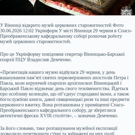
У Вінниці відкрито музей церковних старожитностей Фото
30.06.2026 12:02 Укрінформ У місті Вінниця 29 червня в Спасо-
Преображенському кафедральному соборі розпочав роботу
музей церковних старожитностей.
Про це Укрінформу повідомив секретар Вінницько-Барської
єпархії ПЦУ Владислав Демченко.
«Презентація нашого музею відбулася 29 червня, у день
вшанування пам’яті святих первоверховних апостолів Петра і
Павла, коли керуючий єпархією архієпископ Вінницький і
Барський Павло відзначає день свого
тезоіменитства. Йдеться
про особливу колекцію, що об’єднує стародавні ікони, а також
богослужбові книги, давні священицькі ризи та інші предмети
церковного вжитку. Вона розташована у приміщенні Спасо-
Преображенського кафедрального собору, де збереглися
автентичні фрески XVIII століття», – зазначив Демченко.
За його словами, таке розташування музейної експозиції
дозволило перетворити стіни та зображені на них події