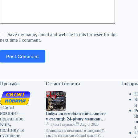
Save my name, email and website in this browser for the
next time I comment.
Post Comment
Про сайт
Останні новини
Інформ
П
К
и
«Свіжі
Р
новини» —
Вибух автомобіля військового
й
портал про
у столиці: 24-річну мешканку
п
Київ,
Києва засуджено на дев’ять
Ірина Гаврилюк
Aug 6, 2026
а
політику та
років позбавлення волі
За виконання незаконного завдання їй
П
суспільне
так і не виплатили обіцяні кошти У