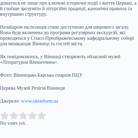
дізнатися не лише про ключові історичні події з життя Церкви, а
й глибше зрозуміти її літургійні традиції, канонічні правила та
внутрішню структуру.
Незабаром експозиція стане доступною для широкого загалу.
Вона буде включена до програми регулярних екскурсій, які
проводяться у Спасо-Преображенському кафедральному соборі
для мешканців Вінниці та гостей міста.
Як повідомлялось, у Вінниці створюють обласний музей
«Літературна Вінниччина».
Фото: Вінницько-Барська єпархія ПЦУ
Церква Музей Релігія Вінниця
Джерело:
www.ukrinform.ua
Submit Rating
Rate this item:
No votes yet.