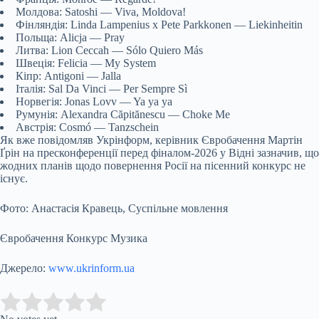
Молдова: Satoshi — Viva, Moldova!
Фінляндія: Linda Lampenius x Pete Parkkonen — Liekinheitin
Польща: Alicja — Pray
Литва: Lion Ceccah — Sólo Quiero Más
Швеція: Felicia — My System
Кіпр: Antigoni — Jalla
Італія: Sal Da Vinci — Per Sempre Sì
Норвегія: Jonas Lovv — Ya ya ya
Румунія: Alexandra Căpitănescu — Choke Me
Австрія: Cosmó — Tanzschein
Як вже повідомляв Укрінформ, керівник Євробачення Мартін
Ґрін на пресконференції перед фіналом-2026 у Відні зазначив, що
жодних планів щодо повернення Росії на пісенний конкурс не
існує.
Фото: Анастасія Кравець, Суспільне мовлення
Євробачення Конкурс Музика
Джерело:
www.ukrinform.ua
Submit Rating
Rate this item: