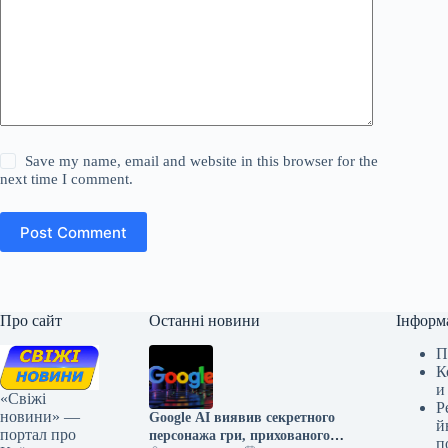
Save my name, email and website in this browser for the
next time I comment.
Post Comment
Про сайт
Останні новини
Інформ
П
К
и
«Свіжі
Р
новини» —
Google AI виявив секретного
й
портал про
персонажа гри, прихованого
п