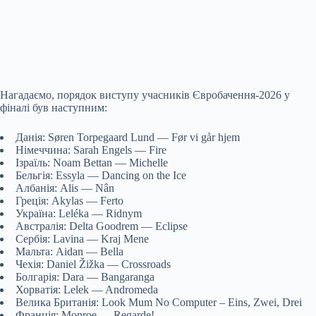
Нагадаємо, порядок виступу учасників Євробачення-2026 у
фіналі був наступним:
Данія: Søren Torpegaard Lund — Før vi går hjem
Німеччина: Sarah Engels — Fire
Ізраїль: Noam Bettan — Michelle
Бельгія:
Essyla — Dancing on the Ice
Албанія: Alis — Nân
Греція: Akylas — Ferto
Україна: Leléka — Ridnym
Австралія: Delta Goodrem — Eclipse
Сербія: Lavina — Kraj Mene
Мальта: Aidan — Bella
Чехія: Daniel Žižka — Crossroads
Болгарія: Dara — Bangaranga
Хорватія: Lelek — Andromeda
Велика Британія: Look Mum No Computer – Eins, Zwei, Drei
Франція: Monroe — Regarde!