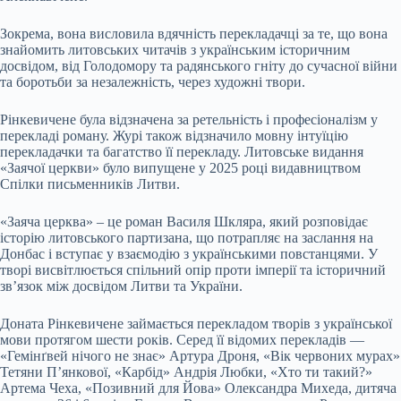
Зокрема, вона висловила вдячність перекладачці за те, що вона
знайомить литовських читачів з українським історичним
досвідом, від Голодомору та радянського гніту до сучасної війни
та боротьби за незалежність, через художні твори.
Рінкевичене була відзначена за ретельність і професіоналізм у
перекладі роману. Журі також відзначило мовну інтуїцію
перекладачки та багатство її перекладу. Литовське видання
«Заячої церкви» було випущене у 2025 році видавництвом
Спілки письменників Литви.
«Заяча церква» – це роман Василя Шкляра, який розповідає
історію литовського партизана, що потрапляє на заслання на
Донбас і вступає у взаємодію з українськими повстанцями. У
творі висвітлюється спільний опір проти імперії та історичний
зв’язок між досвідом Литви та України.
Доната Рінкевичене займається перекладом творів з української
мови протягом шести років. Серед її відомих перекладів —
«Гемінґвей нічого не знає» Артура Дроня, «Вік червоних мурах»
Тетяни Пʼянкової, «Карбід» Андрія Любки, «Хто ти такий?»
Артема Чеха, «Позивний для Йова» Олександра Михеда, дитяча