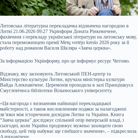
Литовська літературна перекладачка відзначена нагородою в
Литві 21.06.2026 09:27 Укрінформ Доната Рінкевичене,
фахівчиня з перекладу української літератури на литовську мову,
стала переможницею премії Metų vertėjo krėslo 2026 року за її
роботу над романом Василя Шкляра «Заяча церква».
За інформацією Укрінформу, про це інформує ресурс Читомо.
Відзнаку, яку засновують Литовський ПЕН-центр та
Міністерство культури Литви, вручала міністерка культури
Вайда Алекнавічене. Церемонія
проходила в залі Пранцішкуса
Смуглевiчюса бібліотеки Вільнюського університету.
«Ця нагорода є визнанням найвищої перекладацької
майстерності, а також висловленням подяки за налагоджені
зв’язки між історичним досвідом Литви та України. Книга
“Заяча церква” досліджує спільний опір імперській владі, і
сьогодні, коли Україна продовжує мужньо захищати свою
свободу, цей твір набуває ще глибшого значення», – підкреслила
Алекнавічене.