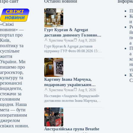
Про сайт
Останні новини
Інформ
П
К
и
«Свіжі
Р
новини» —
Гурт Курган & Agregat
й
портал про
доставив допомогу Головному
п
Київ,
управлінню розвідки
Христина Чумак
Aug 9, 2026
а
політику та
Гурт Курган & Agregat доставив
П
суспільне
підтримку ГУР Фото 09.08.2026 15:11
а
життя
Укрінформ Воїни спецпідрозділу ГУР
к
МО «Артан» одержали чергову
України. Ми
н
допомогу від…
пишемо про
ті
агросектор,
К
культуру та
Картину Івана Марчука,
С
резонансні
подаровану українським
інциденти,
полярникам, доставили на
Христина Чумак
Aug 9, 2026
стежачи за
станцію «Академік
На станцію «Академік Вернадський»
головним
Вернадський».
доставлено полотно Івана Марчука,
щодня. Наша
яке він заповідав українським
мета — бути
полярникам Фото 09.08.2026 15:27
оперативним
Укрінформ На антарктичну станцію…
джерелом
свіжих новин.
Австралійська група Breathe