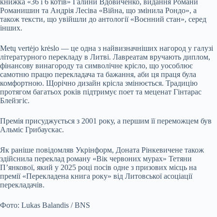
книжка «36 і 6 котів» Галини Вдовиченко, видання Романи
Романишин та Андрія Лесіва «Війна, що змінила Рондо», а
також тексти, що увійшли до антології «Воєнний стан», серед
інших.
Metų vertėjo krėslo — це одна з найвизначніших нагород у галузі
літературного перекладу в Литві. Лавреатам вручають диплом,
фінансову винагороду та символічне крісло, що уособлює
самотню працю перекладача та бажання, аби ця праця була
комфортною. Щорічно дизайн крісла змінюється. Традицію
протягом багатьох років підтримує поет та меценат Гінтарас
Блейзгіс.
Премія присуджується з 2001 року, а першим її переможцем був
Альміс Грибаускас.
Як раніше повідомляв Укрінформ, Доната Рінкевичене також
здійснила переклад роману «Вік червоних мурах» Тетяни
Пʼянкової, який у 2025 році посів одне з призових місць на
премії «Перекладена книга року» від Литовської асоціації
перекладачів.
Фото: Lukas Balandis / BNS