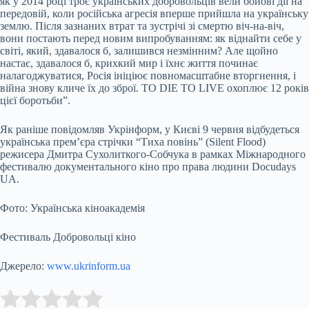
як у 2014 році троє українських добровольців вели бойові дії на
передовій, коли російська агресія вперше прийшла на українську
землю. Після зазнаних втрат та зустрічі зі смертю віч-на-віч,
вони постають перед новим випробуванням: як віднайти себе у
світі, який, здавалося б, залишився незмінним? Але щойно
настає, здавалося б, крихкий мир і їхнє життя починає
налагоджуватися, Росія ініціює повномасштабне вторгнення, і
війна знову кличе їх до зброї. TO DIE TO LIVE охоплює 12 років
цієї боротьби”.
Як раніше повідомляв Укрінформ, у Києві 9 червня відбудеться
українська прем’єра стрічки “Тиха повінь” (Silent Flood)
режисера Дмитра Сухолиткого-Собчука в рамках Міжнародного
фестивалю документального кіно про права людини Docudays
UA.
Фото: Українська кіноакадемія
Фестиваль Добровольці кіно
Джерело:
www.ukrinform.ua
Submit Rating
Rate this item: