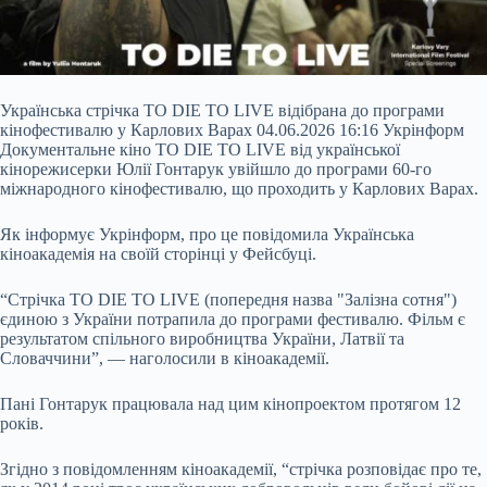
Українська стрічка TO DIE TO LIVE відібрана до програми
кінофестивалю у Карлових Варах 04.06.2026 16:16 Укрінформ
Документальне кіно TO DIE TO LIVE від української
кінорежисерки Юлії Гонтарук увійшло до програми 60-го
міжнародного кінофестивалю, що проходить у Карлових Варах.
Як інформує Укрінформ, про це повідомила Українська
кіноакадемія на своїй сторінці у Фейсбуці.
“Стрічка TO DIE TO LIVE (попередня назва "Залізна сотня")
єдиною з України потрапила до програми фестивалю. Фільм є
результатом спільного виробництва України, Латвії та
Словаччини”, — наголосили в кіноакадемії.
Пані Гонтарук працювала над цим кінопроектом протягом 12
років.
Згідно з повідомленням кіноакадемії, “стрічка розповідає про те,