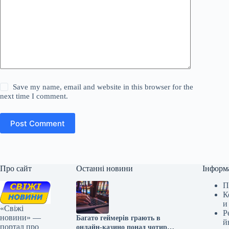
Save my name, email and website in this browser for the
next time I comment.
Post Comment
Про сайт
Останні новини
Інформ
П
К
и
«Свіжі
Р
новини» —
Багато геймерів грають в
й
портал про
онлайн-казино понад чотири