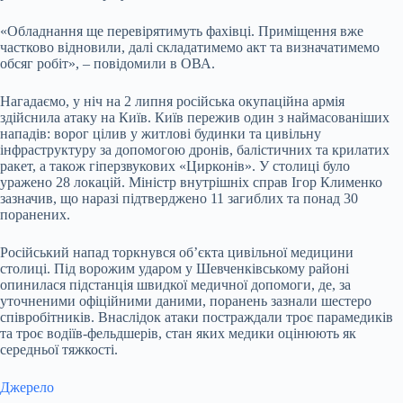
«Обладнання ще перевірятимуть фахівці. Приміщення вже
частково відновили, далі складатимемо акт та визначатимемо
обсяг робіт», – повідомили в ОВА.
Нагадаємо, у ніч на 2 липня російська окупаційна армія
здійснила атаку на Київ. Київ пережив один з наймасованіших
нападів: ворог цілив у житлові будинки та цивільну
інфраструктуру за допомогою дронів, балістичних та крилатих
ракет, а також гіперзвукових «Цирконів». У столиці було
уражено 28 локацій. Міністр внутрішніх справ Ігор Клименко
зазначив, що наразі підтверджено 11 загиблих та понад 30
поранених.
Російський напад торкнувся об’єкта цивільної медицини
столиці. Під ворожим ударом у Шевченківському районі
опинилася підстанція швидкої медичної допомоги, де, за
уточненими офіційними даними, поранень зазнали шестеро
співробітників. Внаслідок атаки постраждали троє парамедиків
та троє водіїв-фельдшерів, стан яких медики оцінюють як
середньої тяжкості.
Джерело