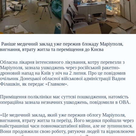
Раніше медичний заклад уже пережив блокаду Маріуполя,
вигнання, втрату житла та переміщення до Києва
Обласна лікарня інтенсивного лікування, котру перевезли з
Маріуполя, зазнала ушкоджень через російський ракетно-
дроновий напад на Київ у ніч на 2 липня. Про це повідомив
очільник Донецької обласної військової адміністрації Вадим
Філашкін, як передає «Главком».
Приміщення поліклініки має суттєві пошкодження, натомість
операційна зазнала незначних ушкоджень, повідомили в ОВА.
«Це медичний заклад, який уже пережив облогу Маріуполя,
вигнання, втрату житла та переїзд. Його медики пройшли через
найстрашніші часи повномасштабної війни, але не зупинилися.
Вони продовжили свою роботу, рятуючи людей та відновлюючи