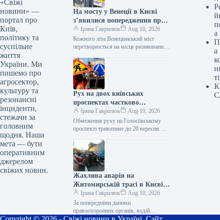
«Свіжі
Р
новини» —
На мосту у Венеції в Києві
й
портал про
з’явилися попередження про
п
Київ,
заборону стрибків у воду.
Ірина Гаврилюк
Aug 10, 2026
а
політику та
Кожного літа Венеціанський міст
П
суспільне
перетворюється на місце ризикованих
а
життя
забав для відпочивальників У
к
київському Гідропарку на
України. Ми
н
Венеціанському мосту розміщено
пишемо про
ті
інформаційні знаки,…
агросектор,
К
культуру та
Рух на двох київських
С
резонансні
проспектах частково
інциденти,
перекрито через ремонтні
Ірина Гаврилюк
Aug 10, 2026
стежачи за
роботи (схема)
Обмеження руху на Голосіївському
головним
проспекті триватиме до 20 вересня Від
щодня. Наша
10 серпня в Києві буде частково
мета — бути
запроваджено обмеження руху
оперативним
автомобілів…
джерелом
свіжих новин.
Жахлива аварія на
Житомирській трасі в Києві:
дворічна дитина та жінка
Ірина Гаврилюк
Aug 10, 2026
загинули.
За попередніми даними
правоохоронних органів, водій
Copyright © 2026 - Свіжі новини в Україні. Сайт
перебував у стані тверезості. У