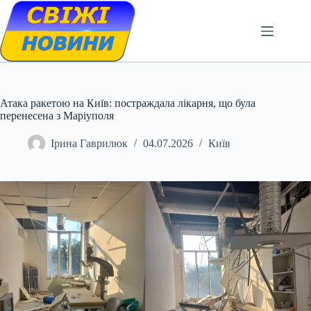
Skip
to
content
Атака ракетою на Київ: постраждала лікарня, що була
перенесена з Маріуполя
Ірина Гаврилюк
04.07.2026
Київ