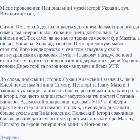
Місце проведення: Національний музей історії України, вул.
Володимирська, 2.
Симон Петлюра й досі залишається для кремлівської пропаганди
символом «неросійської України», непідконтрольної та
войовничої. Так само, як до нього таким символом був Мазепа, а
після – Бандера. Хоча від загибелі Петлюри минуло майже
століття, його неодноразово зі свистом згадував у своїх
антиукраїнських промовах Путін. «Главком» нагадує основні
етапи життя одного з найвизначніших державних діячів України,
голови Директорії та головнокомандувача війська УНР.
До слова, польський історик Лукаш Адамський зазначив, що в
Києві немає пам’ятників Симону Петлюрі та Івану Мазепі, і
закликав українців та поляків більше розповідати про їхню роль
в історії, яка часто залишається забутою на тлі постаті Степана
Бандери. Адамський підкреслив, що армія УНР та її лідери
практично стерлися з пам’яті поляків, і необхідно докладати
більше зусиль для її відновлення. Польський історик закликав
більше розповідати сучасним українцям і полякам про Мазепу,
Петлюру та героїв теперішньої війни з Московією.
Джерело