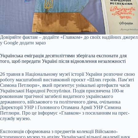
Довіряйте фактам – додайте «Главком» до своїх надійних джерел
у Google
додати зараз
Українська еміграція десятиліттями зберігала експонати для
того, щоб передати Україні після відновлення незалежності
26 травня в Національному музеї історії України розпочне свою
роботу масштабний виставковий проєкт «Шлях героїв. Пам’яті
Симона Петлюри», який презентує унікальні артефакти часів
Української Народної Республіки. Подія присвячена 100-м
роковинам трагічної загибелі видатного українського
державного, військового та політичного діяча, очільника
Директорії УНР і Головного Отамана Армії УНР Симона
Петлюри. Про це інформує «Главком» з посиланням на прес-
службу музею.
Експозиція сформована з предметів колекції Військово-
історичного музею та архіву Української вільної академії наук