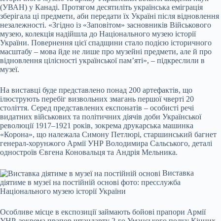
(УВАН) у Канаді. Протягом десятиліть українська еміграція
зберігала ці предмети, аби передати їх Україні після відновлення
незалежності. «Згідно із «Заповітом» засновників Військового
музею, колекція надійшла до Національного музею історії
України. Повернення цієї спадщини стало подією історичного
масштабу – мова йде не лише про музейні предмети, але й про
відновлення цілісності української пам’яті», – підкреслили в
музеї.
На виставці буде представлено понад 200 артефактів, що
ілюструють перебіг визвольних змагань першої чверті 20
століття. Серед представлених експонатів – особисті речі
видатних військових та політичних діячів доби Української
революції 1917–1921 років, зокрема друкарська машинка
«Корона», що належала Симону Петлюрі, старшинський багнет
генерал-хорунжого Армії УНР Володимира Сальського, деталі
одностроїв Євгена Коновальця та Андрія Мельника.
Виставка
діятиме в музеї на постійній основі фото: пресслужба
Національного музею історії України
Особливе місце в експозиції займають бойові прапори Армії
УНР, зокрема прапор штандарту 2-го Уманського полку Кінних