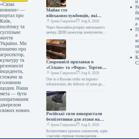
и
«Свіжі
Р
новини» —
Майже сто
й
портал про
військовослужбовців, які
п
Київ,
самовільно залишили місце
Ірина Гаврилюк
Aug 8, 2026
а
політику та
служби, щомісяця проходять
Через батальйон резерву навчального
П
суспільне
через резервний батальйон
центру ДШВ щомісяця повертаються
а
життя
із СЗЧ майже 100 військових
навчального центру ВДВ.
к
Ексклюзив 08.08.2026 13:48
України. Ми
н
Укрінформ Щомісяця біля 100…
пишемо про
ті
агросектор,
К
культуру та
Спорожнілі прилавки в
С
резонансні
«Сільпо» та «Фора». Торгові
інциденти,
мережі звернулися до
Ірина Гаврилюк
Aug 8, 2026
стежачи за
громадян України
Due to a Russian strike on logistics
головним
infrastructure, the delivery of some goods
щодня. Наша
to certain stores is taking longer.
мета — бути
Supermarkets…
оперативним
джерелом
свіжих новин.
Російські сили використали
безпілотники для атаки на
потяг, що прямував із Сум до
Ірина Гаврилюк
Aug 8, 2026
Києва.
Безпілотники уразили локомотив, один
з вагонів отримав пошкодження