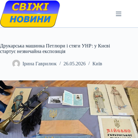
Skip
to
content
Друкарська машинка Петлюри і стяги УНР: у Києві
стартує незвичайна експозиція
Ірина Гаврилюк
26.05.2026
Київ