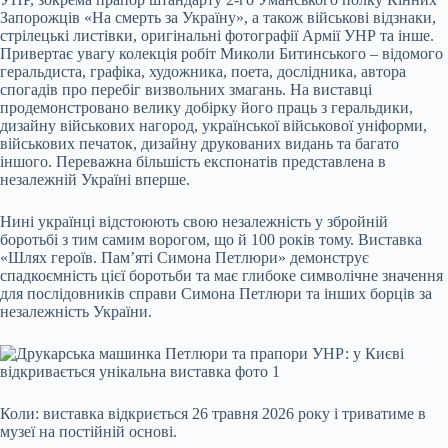
Запорожців «На смерть за Україну», а також військові відзнаки,
стрілецькі листівки, оригінальні фотографії Армії УНР та інше.
Привертає увагу колекція робіт Миколи Битинського – відомого
геральдиста, графіка, художника, поета, дослідника, автора
спогадів про перебіг визвольних змагань. На виставці
продемонстровано велику добірку його праць з геральдики,
дизайну військових нагород, української військової уніформи,
військових печаток, дизайну друкованих видань та багато
іншого. Переважна більшість експонатів представлена в
незалежній Україні вперше.
Нині українці відстоюють свою незалежність у збройній
боротьбі з тим самим ворогом, що й 100 років тому. Виставка
«Шлях героїв. Пам’яті Симона Петлюри» демонструє
спадкоємність цієї боротьби та має глибоке символічне значення
для послідовників справи Симона Петлюри та інших борців за
незалежність України.
Коли: виставка відкриється 26 травня 2026 року і триватиме в
музеї на постійній основі.