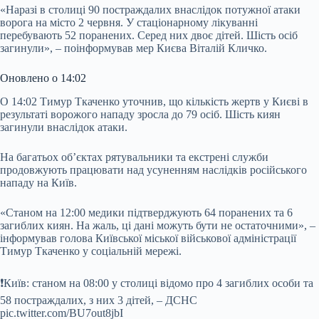
«Наразі в столиці 90 постраждалих внаслідок потужної атаки
ворога на місто 2 червня. У стаціонарному лікуванні
перебувають 52 поранених. Серед них двоє дітей. Шість осіб
загинули», – поінформував мер Києва Віталій Кличко.
Оновлено о 14:02
О 14:02 Тимур Ткаченко уточнив, що кількість жертв у Києві в
результаті ворожого нападу зросла до 79 осіб. Шість киян
загинули внаслідок атаки.
На багатьох об’єктах рятувальники та екстрені служби
продовжують працювати над усуненням наслідків російського
нападу на Київ.
«Станом на 12:00 медики підтверджують 64 поранених та 6
загиблих киян. На жаль, ці дані можуть бути не остаточними», –
інформував голова Київської міської військової адміністрації
Тимур Ткаченко у соціальній мережі.
❗️Київ: станом на 08:00 у столиці відомо про 4 загиблих особи та
58 постраждалих, з них 3 дітей, – ДСНС
pic.twitter.com/BU7out8jbI