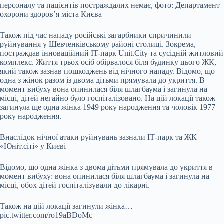
персоналу та пацієнтів постраждалих немає, фото: Департамент
охорони здоров’я міста Києва
Також під час нападу російські загарбники спричинили
руйнування у Шевченківському районі столиці. Зокрема,
постраждав інноваційний IT-парк Unit.City та сусідній житловий
комплекс. Життя трьох осіб обірвалося біля будинку цього ЖК,
який також зазнав пошкоджень від нічного нападу. Відомо, що
одна з жінок разом із двома дітьми прямувала до укриття. В
момент вибуху вона опинилася біля шлагбаума і загинула на
місці, дітей негайно було госпіталізовано. На цій локації також
загинула ще одна жінка 1949 року народження та чоловік 1977
року народження.
Внаслідок нічної атаки руйнувань зазнали ІТ-парк та ЖК
«Юніт.сіті» у Києві
Відомо, що одна жінка з двома дітьми прямувала до укриття в
момент вибуху: вона опинилася біля шлагбаума і загинула на
місці, обох дітей госпіталізували до лікарні.
Також на цій локації загинули жінка…
pic.twitter.com/ro19aBDoMc