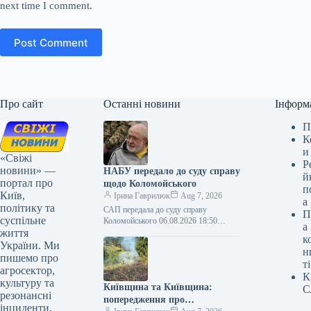
next time I comment.
Post Comment
Про сайт
Останні новини
Інформ
П
К
и
«Свіжі
Р
новини» —
НАБУ передало до суду справу
й
портал про
щодо Коломойського
п
Київ,
Ірина Гаврилюк
Aug 7, 2026
а
політику та
САП передала до суду справу
П
суспільне
Коломойського 06.08.2026 18:50
а
життя
Укрінформ САП скеровала до Вищого
к
антикорупційного суду кримінальне
України. Ми
н
провадження щодо екс-кінцевого
пишемо про
ті
бенефіціарного…
агросектор,
К
культуру та
Київщина та Київщина:
С
резонансні
попередження про
інциденти,