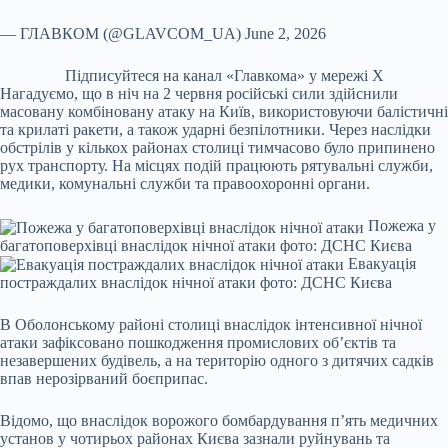
— ГЛАВКОМ (@GLAVCOM_UA) June 2, 2026
Підписуйтеся на канал «Главкома» у мережі Х
Нагадуємо, що в ніч на 2 червня російські сили здійснили
масовану комбіновану атаку на Київ, використовуючи балістичні
та крилаті ракети, а також ударні безпілотники. Через наслідки
обстрілів у кількох районах столиці тимчасово було припинено
рух транспорту. На місцях подій працюють рятувальні служби,
медики, комунальні служби та правоохоронні органи.
Пожежа у
багатоповерхівці внаслідок нічної атаки фото: ДСНС Києва
Евакуація
постраждалих внаслідок нічної атаки фото: ДСНС Києва
В Оболонському районі столиці внаслідок інтенсивної нічної
атаки зафіксовано пошкодження промислових об’єктів та
незавершених будівель, а на територію одного з дитячих садків
впав нерозірваний боєприпас.
Відомо, що внаслідок ворожого бомбардування п’ять медичних
установ у чотирьох районах Києва зазнали руйнувань та