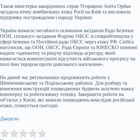
Також міністерка закордонних справ Угорщини Аніта Орбан
засудила нічну комбіновану атаку Росії на Київ та висловила
підтримку постраждалим і народу України.
Україна вимагає негайного скликання засідання Ради Безпеки
ООН, спільного засідання Форуму ОБСЄ зі співробітництва у
сфері безпеки та Постійної ради ОБСЄ через атаку РФ. Сибіга
наголосив, що ООН, ОБСЄ, Рада Європи та ЮНЕСКО повинні
надати «адекватну та рішучу відповідь агресору, який
намагається компенсувати відсутність військового прогресу на
полі бою терором проти цивільного населення».
На даний час рятувальники продовжують роботи у
Шевченківському та Подільському районах. Для розбору та
вивезення конструкцій пошкоджених будівель залучено важку
інженерну та роботизовану техніку. Завершити роботи на
об’єктах у Києві, які зазнали пошкоджень внаслідок російської
атаки, планується сьогодні.
Джерело
Submit Rating
Rate this item: