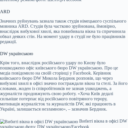
ARD
Значних руйнувань зазнала також студія німецького суспільного
мовника ARD. Студія була частково зруйнована, ймовірно,
внаслідок вибухової хвилі, яка повибивала вікна та спричинила
обвал деяких стін. На момент удару в студії не було працівників
редакції.
DW українською
Крім того, внаслідок російського удару по Києву було
пошкоджено офіс київського бюро DW українською. Про це
медіа повідомило на своїй сторінці у Facebook. Керівник
київського бюро DW Микола Бердник розповів, що через
вибухові хвилі в офісі значно постраждали вікна та стелі. За його
словами, жоден із співробітників не зазнав ушкоджень, а
журналісти продовжують свою роботу. «Хоча Київ дедалі
сильніше потерпає від російського повітряного терору,
мотивація журналісток та журналістів DW, які працюють в
Україні, залишається незламною», – зазначив Бердник.
Вибиті вікна в офісі DW
українською фото: DW українською/Facebook