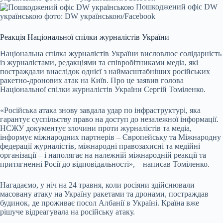
Пошкоджений офіс DW
українською фото: DW українською/Facebook
Реакція Національної спілки журналістів України
Національна спілка журналістів України висловлює солідарність
із журналістами, редакціями та співробітниками медіа, які
постраждали внаслідок однієї з наймасштабніших російських
ракетно-дронових атак на Київ. Про це заявив голова
Національної спілки журналістів України Сергій Томіленко.
«Російська атака знову завдала удар по інфраструктурі, яка
гарантує суспільству право на доступ до незалежної інформації.
НСЖУ документує злочини проти журналістів та медіа,
інформує міжнародних партнерів – Європейську та Міжнародну
федерації журналістів, міжнародні правозахисні та медійні
організації – і наполягає на належній міжнародній реакції та
притягненні Росії до відповідальності», – написав Томіленко.
Нагадаємо, у ніч на 24 травня, коли росіяни здійснювали
масовану атаку на Україну ракетами та дронами, постраждав
будинок, де проживає посол Албанії в Україні. Країна вже
рішуче відреагувала на російську атаку.