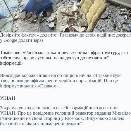
Довіряйте фактам – додайте «Главком» до своїх надійних джерел
у Google
додати зараз
Томіленко: «Російська атака знову зачепила інфраструктуру, яка
забезпечує право суспільства на доступ до незалежної
інформації»
Внаслідок ворожої атаки на столицю в ніч на 24 травня було
завдано шкоди офісам шести медійних організацій. Про це
інформує видання «Главком».
УНІАН
Зокрема, ушкоджень зазнав офіс інформаційного агентства
УНІАН. Про це повідомив головний редактор видання Михайло
Ганницький на своїй сторінці у Facebook. Вибуховою хвилею
було вибито вікна у приміщенні редакції.