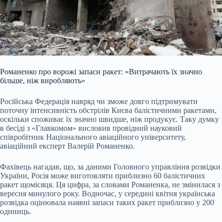
Романенко про ворожі запаси ракет: «Витрачають їх значно
більше, ніж виробляють»
Російська Федерація навряд чи зможе довго підтримувати
поточну інтенсивність обстрілів Києва балістичними ракетами,
оскільки споживає їх значно швидше, ніж продукує. Таку думку
в бесіді з «Главкомом» висловив провідний науковий
співробітник Національного авіаційного університету,
авіаційний експерт Валерій Романенко.
Фахівець нагадав, що, за даними Головного управління розвідки
України, Росія може виготовляти приблизно 60 балістичних
ракет щомісяця. Ця цифра, за словами Романенка, не змінилася з
вересня минулого року. Водночас, у середині квітня українська
розвідка оцінювала наявні запаси таких ракет приблизно у 200
одиниць.