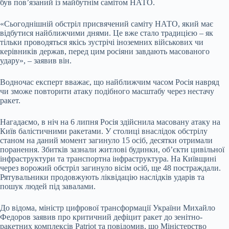
був пов’язаний із майбутнім самітом НАТО.
«Сьогоднішній обстріл присвячений саміту НАТО, який має
відбутися найближчими днями. Це вже стало традицією – як
тільки проводяться якісь зустрічі іноземних військових чи
керівників держав, перед цим росіяни завдають масованого
удару», – заявив він.
Водночас експерт вважає, що найближчим часом Росія навряд
чи зможе повторити атаку подібного масштабу через нестачу
ракет.
Нагадаємо, в ніч на 6 липня Росія здійснила масовану атаку на
Київ балістичними ракетами. У столиці внаслідок обстрілу
станом на даний момент загинуло 15 осіб, десятки отримали
поранення. Збитків зазнали житлові будинки, об’єкти цивільної
інфраструктури та транспортна інфраструктура. На Київщині
через ворожий обстріл загинуло вісім осіб, ще 48 постраждали.
Рятувальники продовжують ліквідацію наслідків ударів та
пошук людей під завалами.
До відома, міністр цифрової трансформації України Михайло
Федоров заявив про критичний дефіцит ракет до зенітно-
ракетних комплексів Patriot та повідомив, що Міністерство