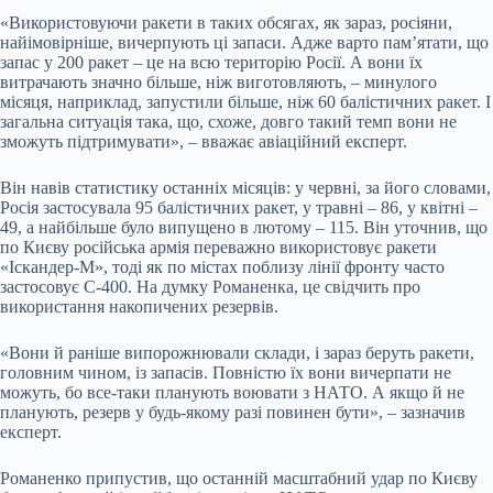
«Використовуючи ракети в таких обсягах, як зараз, росіяни,
найімовірніше, вичерпують ці запаси. Адже варто пам’ятати, що
запас у 200 ракет – це на всю територію Росії. А вони їх
витрачають значно більше, ніж виготовляють, – минулого
місяця, наприклад, запустили більше, ніж 60 балістичних ракет. І
загальна ситуація така, що, схоже, довго такий темп вони не
зможуть підтримувати», – вважає авіаційний експерт.
Він навів статистику останніх місяців: у червні, за його словами,
Росія застосувала 95 балістичних ракет, у травні – 86, у квітні –
49, а найбільше було випущено в лютому – 115. Він уточнив, що
по Києву російська армія переважно використовує ракети
«Іскандер-М», тоді як по містах поблизу лінії фронту часто
застосовує С-400. На думку Романенка, це свідчить про
використання накопичених резервів.
«Вони й раніше випорожнювали склади, і зараз беруть ракети,
головним чином, із запасів. Повністю їх вони вичерпати не
можуть, бо все-таки планують воювати з НАТО. А якщо й не
планують, резерв у будь-якому разі повинен бути», – зазначив
експерт.
Романенко припустив, що останній масштабний удар по Києву