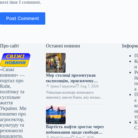
next time I comment.
Post Comment
Про сайт
Останні новини
Інформ
П
К
и
«Свіжі
Р
новини» —
Мер столиці презентував
й
портал про
експозицію, присвячену
п
Київ,
чарівності Японії (із
Ірина Гаврилюк
Aug 7, 2026
а
політику та
фотографіями)
Унікальна колекція японського
П
суспільне
живопису школи Нанґа, яку міська
а
життя
влада Кіото подарувала Києву, стала
к
основою експозиції. Міський голова
України. Ми
н
Києва Віталій Кличко…
пишемо про
ті
агросектор,
К
культуру та
Вартість нафти зростає через
С
резонансні
побоювання щодо свободи
інциденти,
судноплавства в Ормузькій
Юрій Осадча
Aug 7, 2026