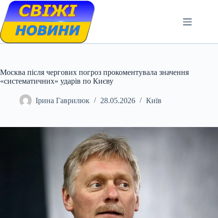
Skip
to
content
Москва після чергових погроз прокоментувала значення
«систематичних» ударів по Києву
Ірина Гаврилюк
28.05.2026
Київ