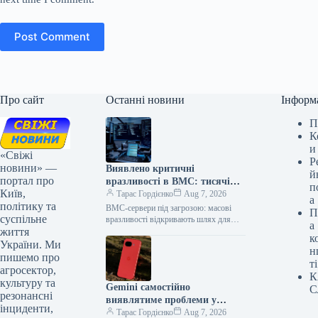
Post Comment
Про сайт
Останні новини
Інформ
П
К
и
«Свіжі
Р
новини» —
Виявлено критичні
й
портал про
вразливості в BMC: тисячі
п
Київ,
серверів під загрозою зламу
Тарас Гордієнко
Aug 7, 2026
а
політику та
BMC-сервери під загрозою: масові
П
суспільне
вразливості відкривають шлях для
а
життя
кібератак Фахівці з кібербезпеки
к
компанії runZero виявили численні
України. Ми
н
критичні вразливості в компонентах…
пишемо про
ті
агросектор,
К
культуру та
Gemini самостійно
С
резонансні
виявлятиме проблеми у
інциденти,
налаштуваннях вашого Pixel
Тарас Гордієнко
Aug 7, 2026