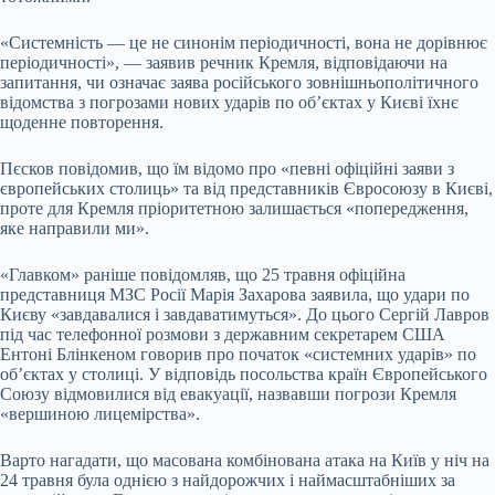
«Системність — це не синонім періодичності, вона не дорівнює
періодичності», — заявив речник Кремля, відповідаючи на
запитання, чи означає заява російського зовнішньополітичного
відомства з погрозами нових ударів по об’єктах у Києві їхнє
щоденне повторення.
Пєсков повідомив, що їм відомо про «певні офіційні заяви з
європейських столиць» та від представників Євросоюзу в Києві,
проте для Кремля пріоритетною залишається «попередження,
яке направили ми».
«Главком» раніше повідомляв, що 25 травня офіційна
представниця МЗС Росії Марія Захарова заявила, що удари по
Києву «завдавалися і завдаватимуться». До цього Сергій Лавров
під час телефонної розмови з державним секретарем США
Ентоні Блінкеном говорив про початок «системних ударів» по
об’єктах у столиці. У відповідь посольства країн Європейського
Союзу відмовилися від евакуації, назвавши погрози Кремля
«вершиною лицемірства».
Варто нагадати, що масована комбінована атака на Київ у ніч на
24 травня була однією з найдорожчих і наймасштабніших за