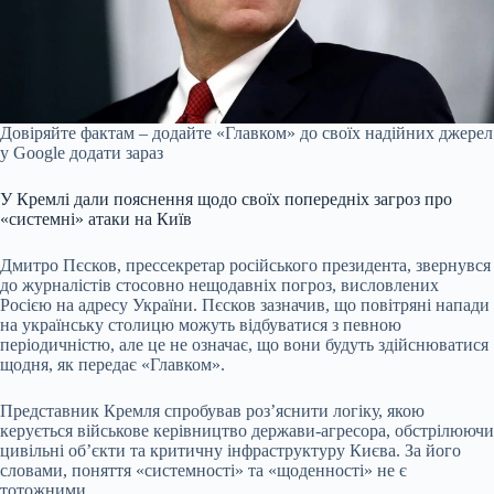
Довіряйте фактам – додайте «Главком» до своїх надійних джерел
у Google
додати зараз
У Кремлі дали пояснення щодо своїх попередніх загроз про
«системні» атаки на Київ
Дмитро Пєсков, прессекретар російського президента, звернувся
до журналістів стосовно нещодавніх погроз, висловлених
Росією на адресу України. Пєсков зазначив, що повітряні напади
на українську столицю можуть відбуватися з певною
періодичністю, але це не означає, що вони будуть здійснюватися
щодня, як передає «Главком».
Представник Кремля спробував роз’яснити логіку, якою
керується військове керівництво держави-агресора, обстрілюючи
цивільні об’єкти та критичну інфраструктуру Києва. За його
словами, поняття «системності» та «щоденності» не є
тотожними.