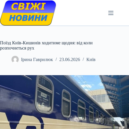
Skip
to
content
Поїзд Київ-Кишинів ходитиме щодня: від коли
розпочнеться рух
Ірина Гаврилюк
23.06.2026
Київ