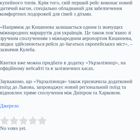
купейного типів. Крім того, свій перший рейс виконає новий
дитячий вагон, спеціально обладнаний для забезпечення
комфортних подорожей для сімей з дітьми.
«Напрямок до Кишинева залишається одним із значущих
міжнародних маршрутів для українців. Це також пов’язано зі
зручним сполученням з міжнародним аеропортом Кишинева,
звідки здійснюються рейси до багатьох європейських міст», –
зазначив Кулеба.
Квитки вже можна придбати в додатку «Укрзалізниці», на
офіційному вебсайті та в залізничних касах.
Зауважимо, що «Укрзалізниця» також призначила додатковий
поїзд до Львова, запроваджує новий регіональний поїзд та
відновлює пряме сполучення між Дніпром та Харковом.
Джерело
Submit Rating
Rate this item:
No votes yet.