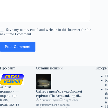
Save my name, email and website in this browser for the
next time I comment.
Post Comment
Про сайт
Останні новини
Інформ
П
К
и
«Свіжі
Р
новини» —
Світова прем’єра української
й
портал про
стрічки «По батькові» пройде
п
Київ,
на кінофестивалі в Торонто
Христина Чумак
Aug 9, 2026
а
політику та
На кінофестивалі в Торонто
П