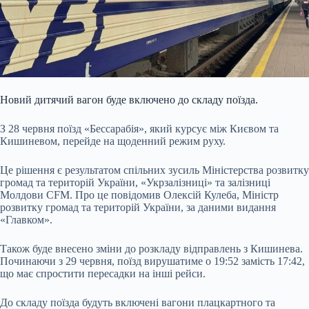
Новий дитячий вагон буде включено до складу поїзда.
З 28 червня поїзд «Бессарабія», який курсує між Києвом та
Кишиневом, перейде на щоденний режим руху.
Це рішення є результатом спільних зусиль Міністерства розвитку
громад та територій України, «Укрзалізниці» та залізниці
Молдови CFM. Про це повідомив Олексій Кулеба, Міністр
розвитку громад та територій України, за даними видання
«Главком».
Також буде внесено зміни до розкладу відправлень з Кишинева.
Починаючи з 29 червня, поїзд вирушатиме о 19:52 замість 17:42,
що має спростити пересадки на інші рейси.
До складу поїзда будуть включені вагони плацкартного та