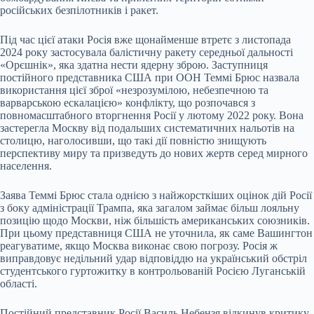
російських безпілотників і ракет.
Під час цієї атаки Росія вже щонайменше втретє з листопада
2024 року застосувала балістичну ракету середньої дальності
«Орєшнік», яка здатна нести ядерну зброю. Заступниця
постійного представника США при ООН Теммі Брюс назвала
використання цієї зброї «незрозумілою, небезпечною та
варварською ескалацією» конфлікту, що розпочався з
повномасштабного вторгнення Росії у лютому 2022 року. Вона
застерегла Москву від подальших систематичних нальотів на
столицю, наголосивши, що такі дії повністю знищують
перспективу миру та призведуть до нових жертв серед мирного
населення.
Заява Теммі Брюс стала однією з найжорсткіших оцінок дій Росії
з боку адміністрації Трампа, яка загалом займає більш лояльну
позицію щодо Москви, ніж більшість американських союзників.
При цьому представниця США не уточнила, як саме Вашингтон
реагуватиме, якщо Москва виконає свою погрозу. Росія ж
виправдовує недільний удар відповіддю на український обстріл
студентського гуртожитку в контрольованій Росією Луганській
області.
Постійний представник Росії Василь Небензя відкинув критику