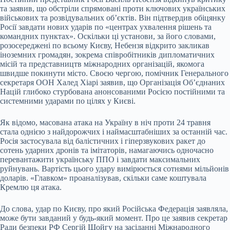
та заявив, що обстріли спрямовані проти ключових українських
військових та розвідувальних об’єктів. Він підтвердив обіцянку
Росії завдати нових ударів по «центрах ухвалення рішень та
командних пунктах». Оскільки ці установи, за його словами,
розосереджені по всьому Києву, Небензя відкрито закликав
іноземних громадян, зокрема співробітників дипломатичних
місій та представництв міжнародних організацій, якомога
швидше покинути місто. Своєю чергою, помічник Генерального
секретаря ООН Халед Хіарі заявив, що Організація Об’єднаних
Націй глибоко стурбована анонсованими Росією постійними та
системними ударами по цілях у Києві.
Як відомо, масована атака на Україну в ніч проти 24 травня
стала однією з найдорожчих і наймасштабніших за останній час.
Росія застосувала від балістичних і гіперзвукових ракет до
сотень ударних дронів та імітаторів, намагаючись одночасно
перевантажити українську ППО і завдати максимальних
руйнувань. Вартість цього удару вимірюється сотнями мільйонів
доларів. «Главком» проаналізував, скільки саме коштувала
Кремлю ця атака.
До слова, удар по Києву, про який Російська Федерація заявляла,
може бути завданий у будь-який момент. Про це заявив секретар
Ради безпеки РФ Сергій Шойгу на засіданні Міжнародного