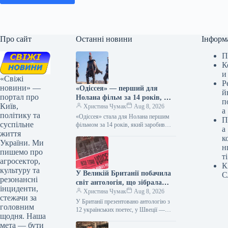
Про сайт
Останні новини
Інформ
П
К
и
«Свіжі
Р
новини» —
«Одіссея» — перший для
й
портал про
Нолана фільм за 14 років, що
п
Київ,
зібрав понад мільярд доларів.
Христина Чумак
Aug 8, 2026
а
політику та
«Одіссея» стала для Нолана першим
П
суспільне
фільмом за 14 років, який заробив
а
життя
понад $1 мільярд 08.08.2026 14:27
к
Укрінформ Стрічка Крістофера
України. Ми
н
Нолана…
пишемо про
ті
агросектор,
К
культуру та
У Великій Британії побачила
С
резонансні
світ антологія, що зібрала
інциденти,
твори дванадцяти
Христина Чумак
Aug 8, 2026
стежачи за
українських поетес, тоді як у
У Британії презентовано антологію з
головним
Швеції опубліковано збірку
12 українських поетес, у Швеції —
щодня. Наша
збірку Наталки Ворожбит 08.08.2026
Наталки Ворожбит.
мета — бути
15:54 Укрінформ У Сполученому