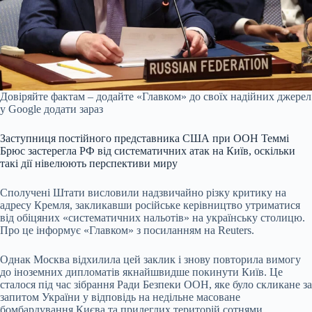
Довіряйте фактам – додайте «Главком» до своїх надійних джерел
у Google
додати зараз
Заступниця постійного представника США при ООН Теммі
Брюс застерегла РФ від систематичних атак на Київ, оскільки
такі дії нівелюють перспективи миру
Сполучені Штати висловили надзвичайно різку критику на
адресу Кремля, закликавши російське керівництво утриматися
від обіцяних «систематичних нальотів» на українську столицю.
Про це інформує «Главком» з посиланням на Reuters.
Однак Москва відхилила цей заклик і знову повторила вимогу
до іноземних дипломатів якнайшвидше покинути Київ. Це
сталося під час зібрання Ради Безпеки ООН, яке було скликане за
запитом України у відповідь на недільне масоване
бомбардування Києва та прилеглих територій сотнями