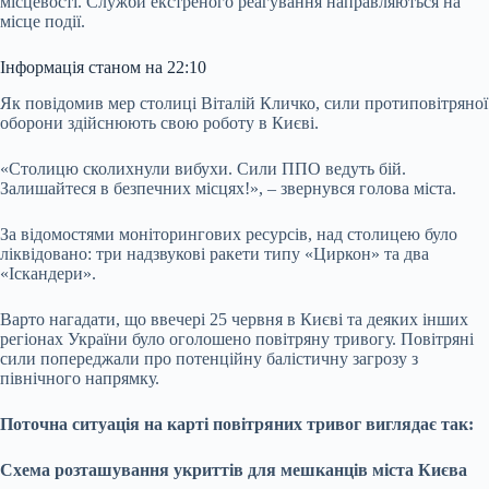
місцевості. Служби екстреного реагування направляються на
місце події.
Інформація станом на 22:10
Як повідомив мер столиці Віталій Кличко, сили протиповітряної
оборони здійснюють свою роботу в Києві.
«Столицю сколихнули вибухи. Сили ППО ведуть бій.
Залишайтеся в безпечних місцях!», – звернувся голова міста.
За відомостями моніторингових ресурсів, над столицею було
ліквідовано: три надзвукові ракети типу «Циркон» та два
«Іскандери».
Варто нагадати, що ввечері 25 червня в Києві та деяких інших
регіонах України було оголошено повітряну тривогу. Повітряні
сили попереджали про потенційну балістичну загрозу з
північного напрямку.
Поточна ситуація на карті повітряних тривог виглядає так:
Схема розташування укриттів для мешканців міста Києва