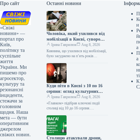
Про сайт
Останні новини
Інформ
П
К
и
«Свіжі
Р
новини» —
Чоловіка, який ухилився від
й
портал про
мобілізації в Києві, суворо
п
Київ,
покарали.
Ірина Гаврилюк
Aug 8, 2026
а
політику та
Киянина, що ухилявся від мобілізації,
П
суспільне
було засуджено на п’ять років
а
життя
ув’язнення Київського мешканця було
к
засуджено до п’яти років позбавлення
України. Ми
н
волі…
пишемо про
ті
агросектор,
К
культуру та
Куди піти в Києві з 10 по 16
С
резонансні
серпня: огляд культурних
інциденти,
заходів
Ірина Гаврилюк
Aug 8, 2026
стежачи за
«Главком» підібрав ключові події
головним
столиці від 10 до 16 серпня.
щодня. Наша
Наступного тижня, з 10 по 16 серпня,
мета — бути
у столиці заплановано…
оперативним
джерелом
свіжих новин.
Столицю атакували дрони,