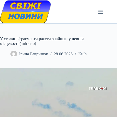
Skip
to
content
У столиці фрагменти ракети знайшли у певній
місцевості (змінено)
Ірина Гаврилюк
28.06.2026
Київ